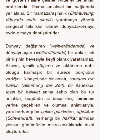
ve gösteri haline gelirler. Ritüeller de anlatı 
pratikleridir: Daima anlatısal bir bağlamda 
yer alırlar. Bir mahfaza/aşinalık (
Einhausung: 
dünyada evde olmak
) yaratmaya yönelik 
simgesel teknikler olarak dünyada-olmayı, 
evde-olmaya dönüştürürler.
Dünyayı değiştiren (
weltverändernde
) ve 
dünyayı açan (
welteröffnende
) bir anlatı, tek 
bir kişinin hevesiyle keyfi olarak yaratılamaz. 
Aksine, çeşitli güçlerin ve aktörlerin dahil 
olduğu karmaşık bir sürece borçludur 
varlığını. Nihayetinde bir anlatı, 
zamanın ruh 
halinin (Stimmung der Zeit). bir ifadesidi
r. 
İçsel bir hakikat
 anına sahip olan bu tür 
anlatılar, bugünün içi boşaltılmış, birbirinin 
yerine geçebilen ve olumsal anlatılarıyla, 
yani herhangi bir 
çekim gücü
nden, 
ağırlık
tan 
(
Schwerkraft
), herhangi bir 
hakikat anı
ndan 
yoksun günümüzün mikro-anlatılarıyla tezat 
oluştururlar.