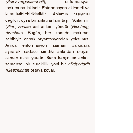
(Seinsvergessenheit
)
,
 enformasyon 
toplumuna içkindir. Enformasyon eklemeli ve 
kümülatiftir/birikimlidir. Anlamın taşıyıcısı 
değildir, oysa bir anlatı anlam taşır. “Anlam”ın 
(
Sinn
, 
sense
) asıl anlamı yöndür (
Richtung, 
direction
). Bugün, her konuda malumat 
sahibiyiz ancak oryantasyondan yoksunuz. 
Ayrıca enformasyon zamanı parçalara 
ayırarak sadece şimdiki anlardan oluşan 
zaman dizisi yaratır. Buna karşın bir anlatı, 
zamansal bir süreklilik, yani bir 
hikâye/tarih 
(Geschichte
) ortaya koyar.