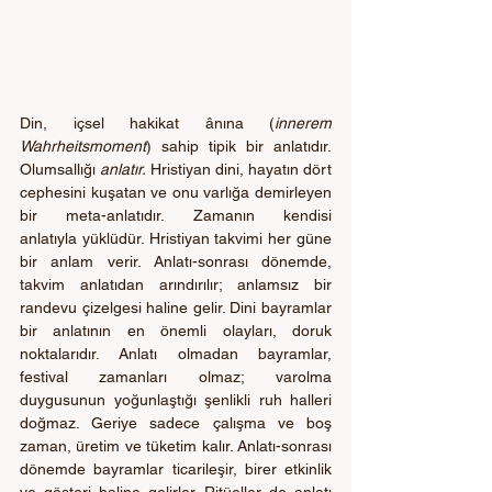
Din, içsel hakikat ânına (
innerem 
Wahrheitsmoment
) sahip tipik bir anlatıdır. 
Olumsallığı 
anlatır.
 Hristiyan dini, hayatın dört 
cephesini kuşatan ve onu varlığa demirleyen 
bir meta-anlatıdır. Zamanın kendisi 
anlatıyla yüklüdür. Hristiyan takvimi her güne 
bir anlam verir. Anlatı-sonrası dönemde, 
takvim anlatıdan arındırılır; anlamsız bir 
randevu çizelgesi haline gelir. Dini bayramlar 
bir anlatının en önemli olayları, doruk 
noktalarıdır. Anlatı olmadan bayramlar, 
festival zamanları olmaz; varolma 
duygusunun yoğunlaştığı şenlikli ruh halleri 
doğmaz. Geriye sadece çalışma ve boş 
zaman, üretim ve tüketim kalır. Anlatı-sonrası 
dönemde bayramlar ticarileşir, birer etkinlik 