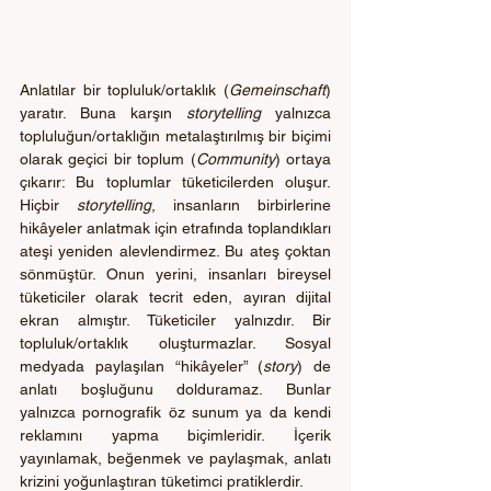
Anlatılar bir topluluk/ortaklık (
Gemeinschaft
) 
yaratır. Buna karşın 
storytelling
 yalnızca 
topluluğun/ortaklığın metalaştırılmış bir biçimi 
olarak geçici bir toplum (
Community
) ortaya 
çıkarır: Bu toplumlar tüketicilerden oluşur. 
Hiçbir 
storytelling
, insanların birbirlerine 
hikâyeler anlatmak için etrafında toplandıkları 
ateşi yeniden alevlendirmez. Bu ateş çoktan 
sönmüştür. Onun yerini, insanları bireysel 
tüketiciler olarak tecrit eden, ayıran dijital 
ekran almıştır. Tüketiciler yalnızdır. Bir 
topluluk/ortaklık oluşturmazlar. Sosyal 
medyada paylaşılan “hikâyeler” (
story
) de 
anlatı boşluğunu dolduramaz. Bunlar 
yalnızca pornografik öz sunum ya da kendi 
reklamını yapma biçimleridir. İçerik 
yayınlamak, beğenmek ve paylaşmak, anlatı 
krizini yoğunlaştıran tüketimci pratiklerdir.