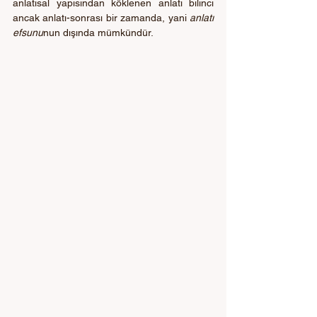
anlatısal yapısından köklenen anlatı bilinci 
ancak anlatı-sonrası bir zamanda, yani 
anlatı 
efsunu
nun dışında mümkündür.