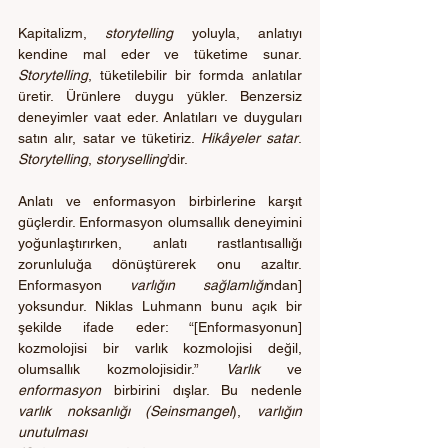
Kapitalizm, 
storytelling 
yoluyla, anlatıyı 
kendine mal eder ve tüketime sunar. 
Storytelling
, tüketilebilir bir formda anlatılar 
üretir. Ürünlere duygu yükler. Benzersiz 
deneyimler vaat eder. Anlatıları ve duyguları 
satın alır, satar ve tüketiriz. 
Hikâyeler satar
. 
Storytelling
, 
storyselling
’dir.
Anlatı ve enformasyon birbirlerine karşıt 
güçlerdir. Enformasyon olumsallık deneyimini 
yoğunlaştırırken, anlatı rastlantısallığı 
zorunluluğa dönüştürerek onu azaltır. 
Enformasyon 
varlığın sağlamlığı
ndan] 
yoksundur. Niklas Luhmann bunu açık bir 
şekilde ifade eder: “[Enformasyonun] 
kozmolojisi bir varlık kozmolojisi değil, 
olumsallık kozmolojisidir.” 
Varlık 
ve 
enformasyon
 birbirini dışlar. Bu nedenle 
varlık noksanlığı (Seinsmangel
), 
varlığın 
unutulması 