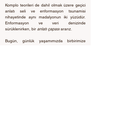
Komplo teorileri de dahil olmak üzere geçici 
anlatı seli ve enformasyon tsunamisi 
nihayetinde aynı madalyonun iki yüzüdür. 
Enformasyon ve veri denizinde 
sürüklenirken, bir 
anlatı çapası
 ararız.
Bugün, günlük yaşamımızda birbirimize 
giderek daha az hikâye anlatıyoruz. Hikâye 
anlatmak düşüşte çünkü iletişim 
enformasyon alışverişi şeklinde 
gerçekleşiyor. Sosyal medyada neredeyse 
hiç hikâye anlatılmıyor. Hikâyeler empati 
kapasitelerini geliştirerek insanları birbirine 
bağlar. Gerçek bir topluluk/ortaklık yaratırlar. 
Akıllı telefon çağında empatinin ortadan 
kaybolması, bu teknolojinin bir hikâye 
anlatma aracı olmadığının açık bir işaretidir. 
Teknik özellikleri zaten hikâye anlatmanın 
önünde bir engeldir. Tuşlarla yazmak, 
dokunmak ve kaydırmak anlatı jestleri 
değildir. Bir akıllı telefon yalnızca 