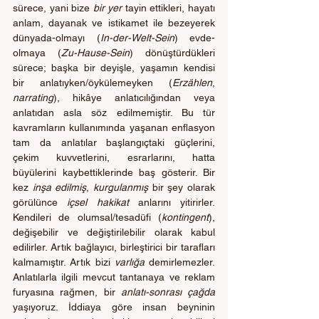
sürece, yani bize 
bir yer
 tayin ettikleri, hayatı 
anlam, dayanak ve istikamet ile bezeyerek 
dünyada-olmayı (
In-der-Welt-Sein
) evde-
olmaya (
Zu-Hause-Sein
) dönüştürdükleri 
sürece; başka bir deyişle, yaşamın kendisi 
bir anlatıyken/öykülemeyken (
Erzählen
, 
narrating
), hikâye anlatıcılığından veya 
anlatıdan asla söz edilmemiştir. Bu tür 
kavramların kullanımında yaşanan enflasyon 
tam da anlatılar başlangıçtaki güçlerini, 
çekim kuvvetlerini, esrarlarını, hatta 
büyülerini kaybettiklerinde baş gösterir. Bir 
kez 
inşa edilmiş
, 
kurgulanmış
 bir şey olarak 
görülünce 
içsel hakikat
 anlarını yitirirler. 
Kendileri de olumsal/tesadüfi (
kontingent
), 
değişebilir ve değiştirilebilir olarak kabul 
edilirler. Artık bağlayıcı, birleştirici bir tarafları 
kalmamıştır. Artık bizi 
varlığa
 demirlemezler. 
Anlatılarla ilgili mevcut tantanaya ve reklam 
furyasına rağmen, bir 
anlatı-sonrası çağda 
yaşıyoruz. İddiaya göre insan beyninin 