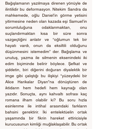
Bağışlamanın yazılmaya direnen yönüyle de 
ilintilidir bu deformasyon. Nitekim Sandra da 
mahkemede, oğlu Daniel’in görme yetisini 
yitirmesine neden olan kazada eşi Samuel’in 
sorumluluğuna odaklanmaktan, onu 
suçlandırmaktan kısa bir süre sonra 
vazgeçtiğini anlatır ve “oğlumun tek bir 
hayatı vardı, onun da eksiltili olduğunu 
düşünmesini istemedim” der. Bağışlama ve 
unutuş, yazma ile silmenin eksenindeki iki 
edim biçiminde belirir böylece. Şefkat ve 
şiddetin, biri diğerini doğuran diyalektik bir 
imge gibi çalıştığı bu ilişkiyi “yüzeydeki bir 
Alice Harikalar Diyarı”na dönüştüren de 
iktidarın hem hedefi hem kaynağı olan 
yazıdır. Sonuçta, aynı kahvaltı sofrası kaç 
romana ilham olabilir ki? Bu soru hızla 
esinlenme ile intihal arasındaki farkların 
bahsini gerektirir. İki entelektüelin ortak 
yaşamında bir fikrin hareket ettiricisiyle 
kurucusunun kimliği muğlaklaşabilir. Bu ortak 