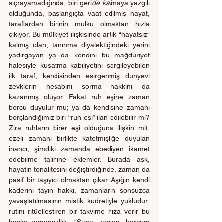
sıçrayamadığında, biri geri
de kal
maya yazgılı 
olduğunda, başlangıçta vaat edilmiş hayat, 
taraflardan birinin mülkü olmaktan hızla 
çıkıyor. Bu mülkiyet ilişkisinde artık “hayatsız” 
kalmış olan, tanınma diyalektiğindeki yerini 
yadırgayan ya da kendini bu mağduriyet 
halesiyle kuşatma kabiliyetini sergileyebilen 
ilk taraf, kendisinden esirgenmiş dünyevi 
zevklerin hesabını sorma hakkını da 
kazanmış oluyor. Fakat ruh eşine zaman 
borcu duyulur mu; ya da kendisine zamanı 
borçlandığımız biri “ruh eşi” ilan edilebilir mi? 
Zira ruhların birer eşi olduğuna ilişkin mit, 
ezeli zamanı birlikte katetmişliğe duyulan 
inancı, şimdiki zamanda ebediyen ikamet 
edebilme talihine eklemler. Burada aşk, 
hayatın tonalitesini değiştirdiğinde, zaman da 
pasif bir taşıyıcı olmaktan çıkar. Aşığın kendi 
kaderini tayin hakkı, zamanların sonsuzca 
yavaşlatılmasının mistik kudretiyle yüklüdür; 
rutini ritüelleştiren bir takvime hiza verir bu 
başka-zamansallık. “Sana zaman borcum 