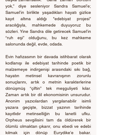
yok,” diye sesleniyor Sandra Samuel’e; 
Samuel’in birlikte yaşadıkları hayatı gizlice 
kayıt altına aldığı "edebiyat projesi” 
aracılığıyla, mahkemede duyuyoruz bu 
sözleri. Yine Sandra dile getirecek Samuel’in 
“ruh eşi” olduğunu, bu kez mahkeme 
salonunda değil, evde, odada. 
Evin hafızasının bir davada istihbarat olarak 
kodlanışı ile edebiyat tarihinde poetik bir 
malzemeye indirgenişi arasındaki sıkı bağ, 
hayatın metinsel kavranışının zorunlu 
sonuçlarını, artık o metnin karakterlerine 
dönüşmüş “çiftin” tek meşguliyeti kılar. 
Zaman artık bir dil ekonomisinin unsurudur.  
Anonim yazıcılardan yargılanabilir isimli 
yazara geçişte, bizzat yazının tarihinde 
kayıtlıdır metinselliğin bu lanetli ufku. 
Orpheus sevgilisini tam da öldürerek bir 
ölümlü olmaktan çıkarır, onu ebedi ve edebi 
kılmak için dönüp Eurydike’e bakar. 