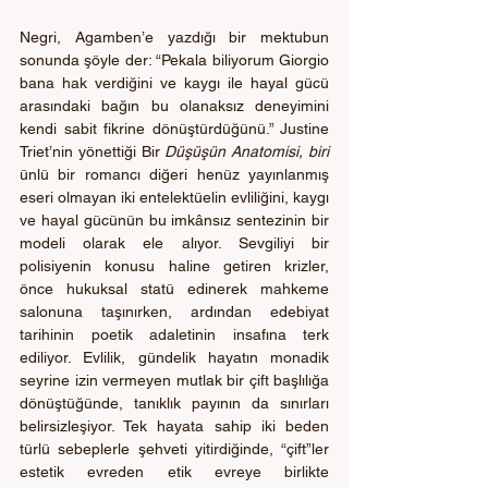
Negri, Agamben’e yazdığı bir mektubun 
sonunda şöyle der: “Pekala biliyorum Giorgio 
bana hak verdiğini ve kaygı ile ha­yal gücü 
arasındaki bağın bu olanaksız deneyimini 
kendi sabit fikrine dönüştürdüğünü.” Justine 
Triet’nin yönettiği Bir 
Düşüşün Anatomisi, biri
ünlü bir romancı diğeri henüz yayınlanmış 
eseri olmayan iki entelektüelin evliliğini, kaygı 
ve hayal gücünün bu imkânsız sentezinin bir 
modeli olarak ele alıyor. Sevgiliyi bir 
polisiyenin konusu haline getiren krizler, 
önce hukuksal statü edinerek mahkeme 
salonuna taşınırken, ardından edebiyat 
tarihinin poetik adaletinin insafına terk 
ediliyor. Evlilik, gündelik hayatın monadik 
seyrine izin vermeyen mutlak bir çift başlılığa 
dönüştüğünde, tanıklık payının da sınırları 
belirsizleşiyor. Tek hayata sahip iki beden 
türlü sebeplerle şehveti yitirdiğinde, “çift”ler 
estetik evreden etik evreye birlikte 