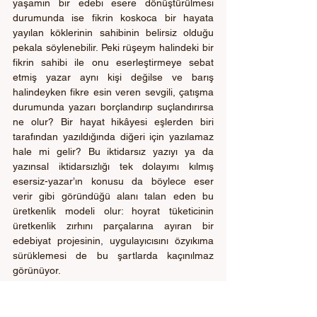
yaşamın bir edebi esere dönüştürülmesi 
durumunda ise fikrin koskoca bir hayata 
yayılan köklerinin sahibinin belirsiz olduğu 
pekala söylenebilir. Peki rüşeym halindeki bir 
fikrin sahibi ile onu eserleştirmeye sebat 
etmiş yazar aynı kişi değilse ve barış 
halindeyken fikre esin veren sevgili, çatışma 
durumunda yazarı borçlandırıp suçlandırırsa 
ne olur? Bir hayat hikâyesi eşlerden biri 
tarafından yazıldığında diğeri için yazılamaz 
hale mi gelir? Bu iktidarsız yazıyı ya da 
yazınsal iktidarsızlığı tek dolayımı kılmış 
esersiz-yazar’ın konusu da böylece eser 
verir gibi göründüğü alanı talan eden bu 
üretkenlik modeli olur: hoyrat tüketicinin 
üretkenlik zırhını parçalarına ayıran bir 
edebiyat projesinin, uygulayıcısını özyıkıma 
sürüklemesi de bu şartlarda kaçınılmaz 
görünüyor. 
Hikâyenin sonunda Poe’nun çalınan mektubu 
gibi başından beri göz önünde duran 