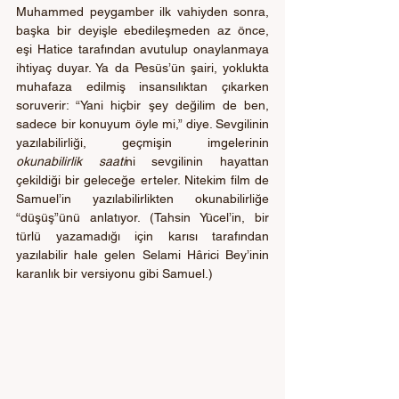
Muhammed peygamber ilk vahiyden sonra, 
başka bir deyişle ebedileşmeden az önce, 
eşi Hatice tarafından avutulup onaylanmaya 
ihtiyaç duyar. Ya da Pesüs’ün şairi, yoklukta 
muhafaza edilmiş insansılıktan çıkarken 
soruverir: “Yani hiçbir şey değilim de ben, 
sadece bir konuyum öyle mi,” diye. Sevgilinin 
yazılabilirliği, geçmişin imgelerinin 
okunabilirlik saati
ni sevgilinin hayattan 
çekildiği bir geleceğe erteler. Nitekim film de 
Samuel’in yazılabilirlikten okunabilirliğe 
“düşüş”ünü anlatıyor. (Tahsin Yücel’in, bir 
türlü yazamadığı için karısı tarafından 
yazılabilir hale gelen Selami Hârici Bey’inin 
karanlık bir versiyonu gibi Samuel.)