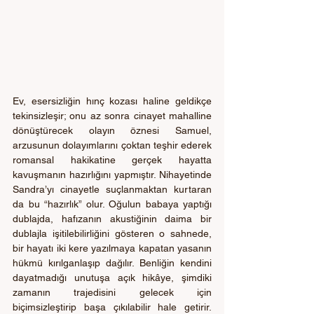
Ev, esersizliğin hınç kozası haline geldikçe 
tekinsizleşir; onu az sonra cinayet mahalline 
dönüştürecek olayın öznesi Samuel, 
arzusunun dolayımlarını çoktan teşhir ederek 
romansal hakikatine gerçek hayatta 
kavuşmanın hazırlığını yapmıştır. Nihayetinde 
Sandra’yı cinayetle suçlanmaktan kurtaran 
da bu “hazırlık” olur. Oğulun babaya yaptığı 
dublajda, hafızanın akustiğinin daima bir 
dublajla işitilebilirliğini gösteren o sahnede, 
bir hayatı iki kere yazılmaya kapatan yasanın 
hükmü kırılganlaşıp dağılır. Benliğin kendini 
dayatmadığı unutuşa açık hikâye, şimdiki 
zamanın trajedisini gelecek için 
biçimsizleştirip başa çıkılabilir hale getirir. 