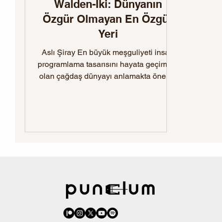
Walden-İki: Dünyanın
Özgür Olmayan En Özgür
Yeri
Aslı Şiray En büyük meşguliyeti insan
programlama tasarısını hayata geçirmek
olan çağdaş dünyayı anlamakta önemli
ipuçları veren romanın...