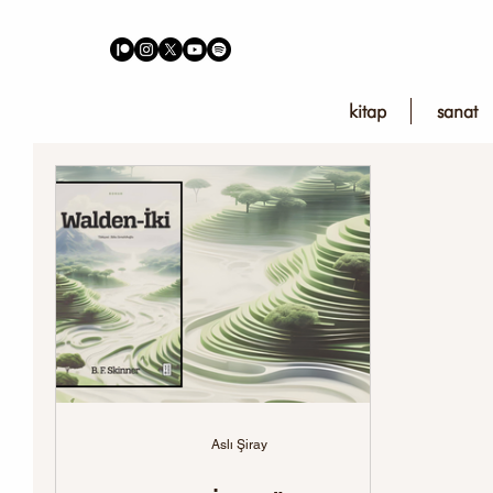
kitap
sanat
Aslı Şiray