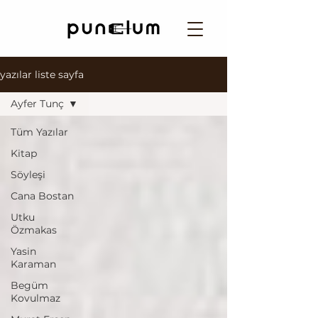
yazılar liste sayfa
Ayfer Tunç
Tüm Yazılar
Kitap
Söyleşi
Cana Bostan
Utku
Özmakas
Yasin
Karaman
Begüm
Kovulmaz