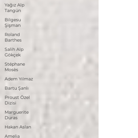
Yağız Alp
Tangün
Bilgesu
Şişman
Roland
Barthes
Salih Alp
Gökçek
Stéphane
Mosès
Adem Yılmaz
Bartu Şanlı
Proust Özel
Dizisi
Marguerite
Duras
Hakan Aslan
Amelia