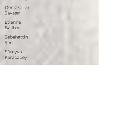
Deniz Çınar
Savaşır
Étienne
Balibar
Sebahattin
Şen
Süreyya
Karacabey
Tarek Abi
Samra
Jean-Pierre
Vernant
Tim Parks
Theodor
Adorno
Ozan K. Dil
Ayfer Tunç