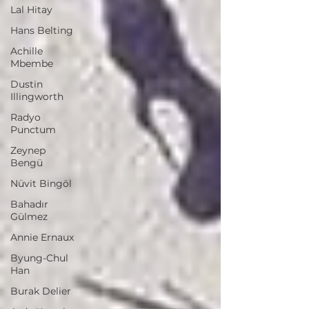
Lal Hitay
Hans Belting
Achille
Mbembe
Dustin
Illingworth
Radyo
Punctum
Zeynep
Bengü
Nüvit Bingöl
Bahadır
Gülmez
Annie Ernaux
Byung-Chul
Han
Burak Delier