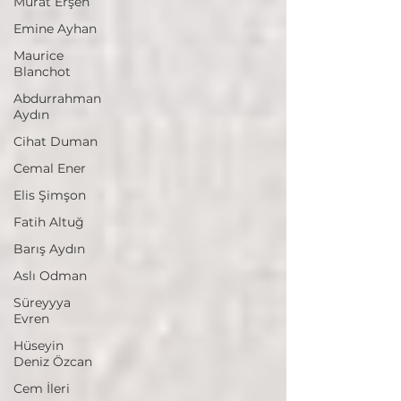
Murat Erşen
Emine Ayhan
Maurice
Blanchot
Abdurrahman
Aydın
Cihat Duman
Cemal Ener
Elis Şimşon
Fatih Altuğ
Barış Aydın
Aslı Odman
Süreyyya
Evren
Hüseyin
Deniz Özcan
Cem İleri