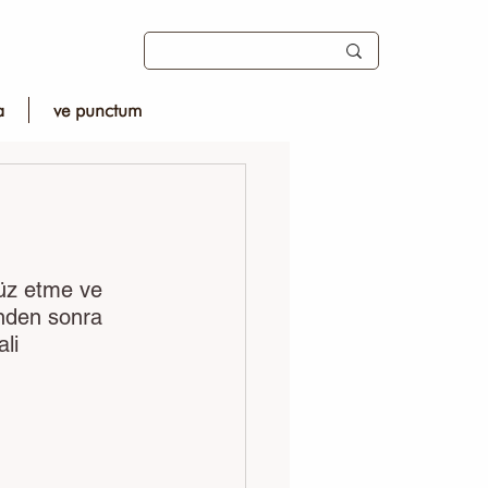
a
ve punctum
üz etme ve 
inden sonra 
li 