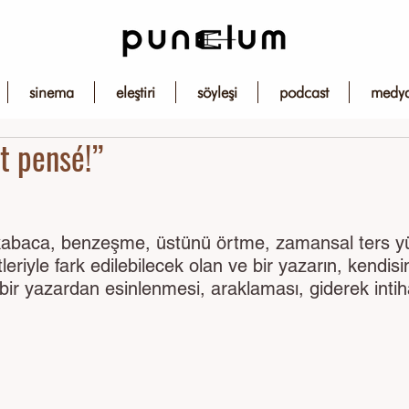
sinema
eleştiri
söyleşi
podcast
medy
t pensé!”
 kabaca, benzeşme, üstünü örtme, zamansal ters y
eriyle fark edilebilecek olan ve bir yazarın, kendis
bir yazardan esinlenmesi, araklaması, giderek intiha