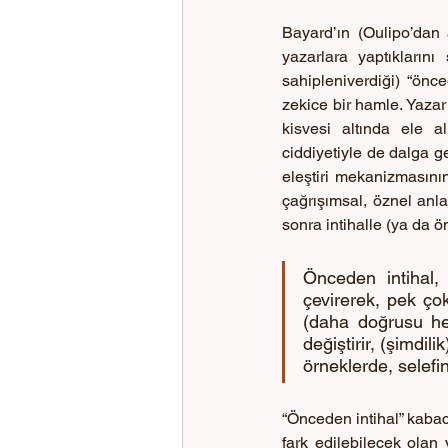
Bayard’ın (Oulipo’dan 
yazarlara yaptıklarını
sahipleniverdiği) “önced
zekice bir hamle. Yazar
kisvesi altında ele alı
ciddiyetiyle de dalga g
eleştiri mekanizmasının
çağrışımsal, öznel anla
sonra intihalle (ya da ö
Önceden intihal, 
çevirerek, pek ço
(daha doğrusu her
değiştirir, (şimdil
örneklerde, selefi
“Önceden intihal” kaba
fark edilebilecek olan