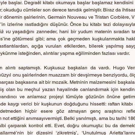
yle başlar. Degraël kitabı okumaya başlar başlamaz kendisini fa
; okuduğu cümleler son derece tanıdık gelmiştir. Biraz da ihtisas 
 bir dönemin şairlerinin, Germain Nouveau ve Tristan Corbière, Vil
n izlerine rastladığını düşünür. Önce bu kitabı tezi dolayısıy
jà vu 
yaşadığını zanneder, hani bir yudum matenin sıradan tadı
s’ine götürmesi gibi; ama çok geçmeden kuşkulanmakta haklı
tlantılardan, açığa vurulan etkilerden, bilerek yapılmış saygı
ykünme isteğinden, alıntılar yapma eğiliminden fazlası vardır. 
n alıntı saptamıştı. Kuşkusuz başkaları da vardı. Hugo Verni
üzyıl onu şairlerinden muazzam bir devşirmeye benziyordu, ölç
arçası başkasına ait bir mozaik. Metninin malzemesini başkaları
iş olan bu meçhul yazarı hayalinde canlandırmak için kendini 
yandırıcı ve anlamsız projeyi tümüyle gözünün önüne getirm
de kaygı verici bir kuşkunun doğduğunu hissetti: raftan kitabı a
ydetmeden hiçbir esere göz atmayan genç araştırıcı refleksl
not ettiğini anımsayıvermişti. Belki yanılmıştı, ama bu tarihi 1
lbi çarparak kontrol etti. Evet, doğru okumuştu: bu da demekti k
larmé’nin bir dizesini ‘zikretmiş’, ‘Unutulmuş Arietta’ları