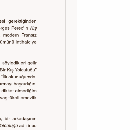
si gerektiğinden 
orges Perec’in 
Kış 
, modern Fransız 
tümünü intihalciye 
n söyledikleri gelir 
Bir Kış Yolculuğu” 
: “İlk okuduğumda, 
rmayı başardığını 
dikkat etmediğim 
vaş tüketilemezlik 
 bir arkadaşının 
Yolculuğu
 adlı ince 