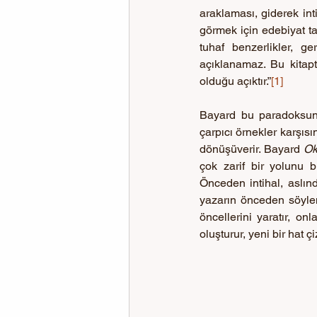
araklaması, giderek int
görmek için edebiyat tar
tuhaf benzerlikler, g
açıklanamaz. Bu kitapt
olduğu açıktır.”
[1]
Bayard bu paradoksun
çarpıcı örnekler karşısı
dönüşüverir. Bayard 
Ok
çok zarif bir yolunu bu
Önceden intihal, aslınd
yazarın önceden söylem
öncellerini yaratır, on
oluşturur, yeni bir hat 