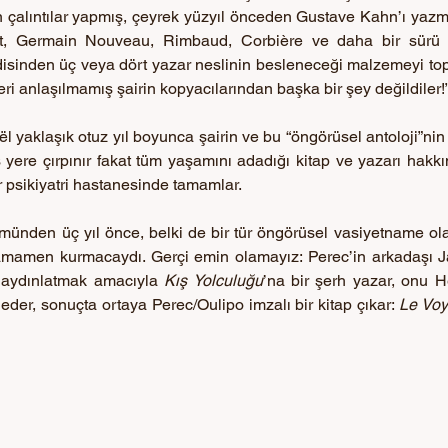
 çalıntılar yapmış, çeyrek yüzyıl önceden Gustave Kahn’ı yazmış
t, Germain Nouveau, Rimbaud, Corbière ve daha bir sürü ba
isinden üç veya dört yazar neslinin besleneceği malzemeyi top
ri anlaşılmamış şairin kopyacılarından başka bir şey değildiler!
 yaklaşık otuz yıl boyunca şairin ve bu “öngörüsel antoloji”nin 
 yere çırpınır fakat tüm yaşamını adadığı kitap ve yazarı hakkı
psikiyatri hastanesinde tamamlar. 
münden üç yıl önce, belki de bir tür öngörüsel vasiyetname ola
tamamen kurmacaydı. Gerçi emin olamayız: Perec’in arkadaşı 
 aydınlatmak amacıyla 
Kış Yolculuğu
’na bir şerh yazar, onu He
eder, sonuçta ortaya Perec/Oulipo imzalı bir kitap çıkar: 
Le Voy