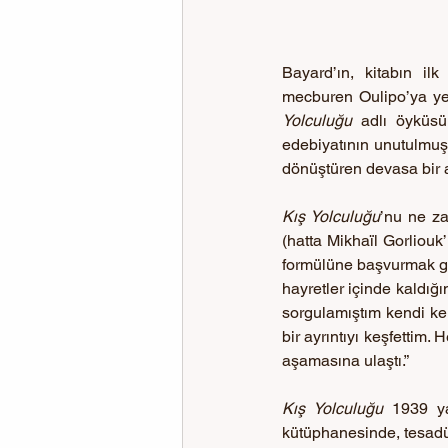
Bayard’ın, kitabın il
mecburen Oulipo’ya yer 
Yolculuğu 
adlı öyküsü
edebiyatının unutulmuş b
dönüştüren devasa bir
Kış Yolculuğu
’nu ne z
(hatta Mikhaïl Gorliouk
formülüne başvurmak gere
hayretler içinde kaldığ
sorgulamıştım kendi k
bir ayrıntıyı keşfettim. H
aşamasına ulaştı.”
Kış Yolculuğu
 1939 ya
kütüphanesinde, tesadü