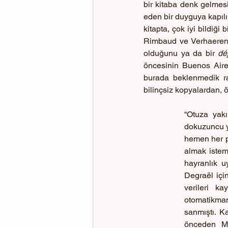
bir kitaba denk gelmesi
eden bir duyguya kapılır
kitapta, çok iyi bildiği
Rimbaud ve Verhaeren’i
olduğunu ya da bir 
dé
öncesinin Buenos Aire
burada beklenmedik ras
bilinçsiz kopyalardan, ö
“Otuza yakı
dokuzuncu y
hemen her p
almak istem
hayranlık u
Degraël için
verileri ka
otomatikman 
sanmıştı. Ka
önceden Mal