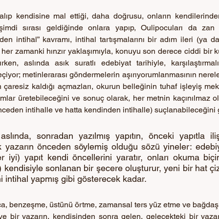
alıp kendisine mal ettiği, daha doğrusu, onların kendilerinde
 şimdi sırası geldiğinde onlara yapıp, Oulipocuları da zan a
en intihal” kavramı, intihal tartışmalarını bir adım ileri (ya d
 her zamanki hınzır yaklaşımıyla, konuyu son derece ciddi bir k
rken, aslında asık suratlı edebiyat tarihiyle, karşılaştırmalı
eçiyor; metinlerarası göndermelerin aşırıyorumlanmasının nereler
 çaresiz kaldığı açmazları, okurun belleğinin tuhaf işleyiş mek
mlar üretebileceğini ve sonuç olarak, her metnin kaçınılmaz ol
nceden intihalle ve hatta kendinden intihalle) suçlanabileceğini 
aslında, sonradan yazılmış yapıtın, önceki yapıtla ilişk
k yazarın önceden söylemiş olduğu sözü yineler: edebiy
 iyi) yapıt kendi öncellerini yaratır, onları okuma biçi
ik) kendisiyle sonlanan bir şecere oluşturur, yeni bir hat çi
ni intihal yapmış gibi gösterecek kadar.
ca, benzeşme, üstünü örtme, zamansal ters yüz etme ve bağdaşma
 ve bir yazarın, kendisinden sonra gelen, gelecekteki bir yaza