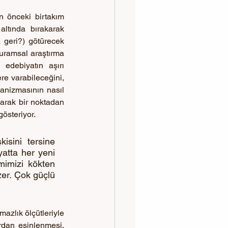
n önceki birtakım 
ltında bırakarak 
a geri?) götürecek 
uramsal araştırma 
 edebiyatın aşırı 
e varabileceğini, 
anizmasının nasıl 
arak bir noktadan 
gösteriyor.
isini tersine 
atta her yeni 
mimizi kökten 
zer. Çok güçlü 
zlık ölçütleriyle 
rdan esinlenmesi, 