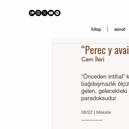
kitap
sanat
“Perec y avai
Cem İleri
“Önceden intihal”
bağdaşmazlık ölçütl
gelen, gelecekteki 
paradoksudur.
08/22 
| 
Makale