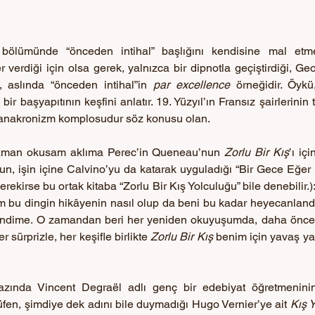
k bölümünde “önceden intihal” başlığını kendisine mal etme
verdiği için olsa gerek, yalnızca bir dipnotla geçiştirdiği, Ge
, aslında “önceden intihal”in 
par excellence
 örneğidir. Öykü
ir başyapıtının keşfini anlatır. 19. Yüzyıl’ın Fransız şairlerinin 
 anakronizm komplosudur söz konusu olan. 
aman okusam aklıma Perec’in Queneau’nun 
Zorlu Bir Kış
’ı içi
’un, işin içine Calvino’yu da katarak uyguladığı “Bir Gece Eğer 
kirse bu ortak kitaba “Zorlu Bir Kış Yolculuğu” bile denebilir.)
ım bu dingin hikâyenin nasıl olup da beni bu kadar heyecanlandı
endime. O zamandan beri her yeniden okuyuşumda, daha önce 
er sürprizle, her keşifle birlikte 
Zorlu Bir Kış
 benim için yavaş ya
zında Vincent Degraël adlı genç bir edebiyat öğretmeninin,
fen, şimdiye dek adını bile duymadığı Hugo Vernier’ye ait 
Kış 