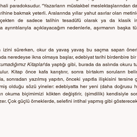
ihali paradoksudur. “Yazarların müstakbel meslektaşlarından da 
ihine bakmak yeterli. Aralarında yıllar yahut asırlar olan metinl
erçekten de sadece talihin tesadüfü olarak ya da klasik inti
a ayrıntılarıyla açıklayacağım nedenlerle, aşırmanın başka tür
 izini sürerken, okur da yavaş yavaş bu saçma sapan öneri
nda neredeyse ikna olmaya başlar, edebiyat tarihi birdenbire bir i
umadığımız Kitaplar
’da yaptığı gibi, burada da aslında okuru 
lur. Kitap önce kafa karıştırır, sonra birtakım soruların beli
a, sonradan yazılmış yapıtın, önceki yapıtla ilişkisini tersine 
iş olduğu sözü yineler: edebiyatta her yeni (daha doğrusu her
ları okuma biçimimizi kökten değiştirir, (şimdilik) kendisiyle s
çizer. Çok güçlü örneklerde, selefini intihal yapmış gibi gösterece