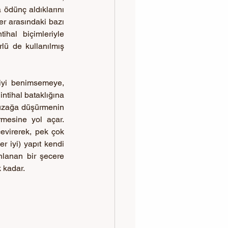
ödünç aldıklarını 
er arasındaki bazı 
hal biçimleriyle 
lü de kullanılmış 
yi benimsemeye, 
ntihal bataklığına 
tuzağa düşürmenin 
rmesine yol açar. 
çevirerek, pek çok 
 iyi) yapıt kendi 
onlanan bir şecere 
k kadar.