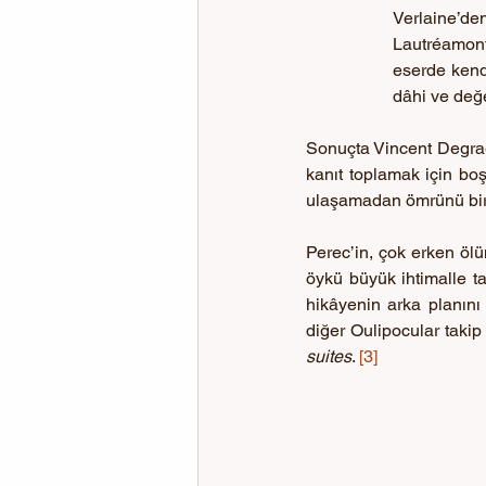
Verlaine’den
Lautréamon
eserde kend
dâhi ve değe
Sonuçta Vincent Degraël
kanıt toplamak için boş
ulaşamadan ömrünü bir 
Perec’in, çok erken ölü
öykü büyük ihtimalle 
hikâyenin arka planını
diğer Oulipocular takip 
suites
. 
[3]