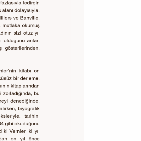
zlasıyla tedirgin 
alanı dolayısıyla, 
liers ve Banville, 
la mutlaka okumuş 
nın sizi otuz yıl 
 olduğunu anlar: 
 gösterilerinden, 
er’nin kitabı on 
üsüz bir derleme, 
nın kitaplarından 
zorladığında, bu 
eyi denediğinde, 
lırken, biyografik 
eriyle, tarihini 
864 gibi okuduğunu 
i Vernier iki yıl 
ndan on yıl önce 