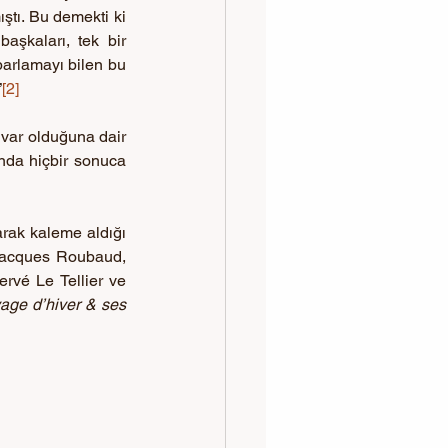
tı. Bu demekti ki 
şkaları, tek bir 
arlamayı bilen bu 
”
[2]
var olduğuna dair 
nda hiçbir sonuca 
rak kaleme aldığı 
Jacques Roubaud, 
rvé Le Tellier ve 
age d’hiver & ses 