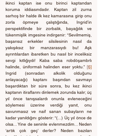
ikinci kaptan ise onu birinci kaptandan 
koruma iddiasındadır. Kaptan zil zurna 
sarhoş bir halde ilk kez kamarasına girip onu 
zorla öpmeye çalıştığında, Ingrid’in 
perspektifinde bir zorbalık, bayağılık ve 
tükenmişlik imgesine indirgenir: “Sevilmemiş, 
başarısız erkekler silsilesinin nasıl da 
yakışıksız bir manzarasıydı bu! Aşk 
ayrıntılardan ibaretken bu nasıl bir inceliksiz 
sevgi kıtlığıydı! Kaba saba robdöşambrlı 
halinde, üniformalı halinden eser yoktu.” 
[6]
Ingrid (sonradan alkolik olduğunu 
anlayacağı) kaptanı başından savmayı 
başardıktan bir süre sonra, bu kez ikinci 
kaptanın itiraflarını dinlemek zorunda kalır; üç 
yıl önce tanışsalardı onunla evleneceğini 
söylemesi üzerine verdiği yanıt, onu 
savunmasız ve naif sanan subayların ne 
kadar yanıldığını gösterir: “(...) Üç yıl önce de 
olsa... Yine de seninle evlenmezdim... Neden 
‘artık çok geç’ derler? Neden bazıları 