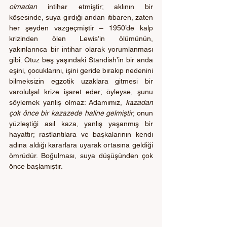
olmadan
 intihar etmiştir; aklının bir 
köşesinde, suya girdiği andan itibaren, zaten 
her şeyden vazgeçmiştir – 1950’de kalp 
krizinden ölen Lewis’in ölümünün, 
yakınlarınca bir intihar olarak yorumlanması 
gibi. Otuz beş yaşındaki Standish’in bir anda 
eşini, çocuklarını, işini geride bırakıp nedenini 
bilmeksizin egzotik uzaklara gitmesi bir 
varolulşal krize işaret eder; öyleyse, şunu 
söylemek yanlış olmaz: Adamımız, 
kazadan 
çok önce bir kazazede haline gelmiştir
; onun 
yüzleştiği asıl kaza, yanlış yaşanmış bir 
hayattır; rastlantılara ve başkalarının kendi 
adına aldığı kararlara uyarak ortasına geldiği 
ömrüdür. Boğulması, suya düşüşünden çok 
önce başlamıştır.