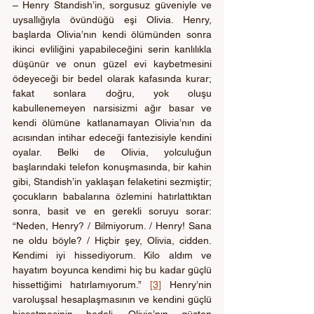
– Henry Standish’in, sorgusuz güveniyle ve 
uysallığıyla övündüğü eşi Olivia. Henry, 
başlarda Olivia’nın kendi ölümünden sonra 
ikinci evliliğini yapabileceğini serin kanlılıkla 
düşünür ve onun güzel evi kaybetmesini 
ödeyeceği bir bedel olarak kafasında kurar; 
fakat sonlara doğru, yok oluşu 
kabullenemeyen narsisizmi ağır basar ve 
kendi ölümüne katlanamayan Olivia’nın da 
acısından intihar edeceği fantezisiyle kendini 
oyalar. Belki de Olivia, yolculuğun 
başlarındaki telefon konuşmasında, bir kahin 
gibi, Standish’in yaklaşan felaketini sezmiştir; 
çocukların babalarına özlemini hatırlattıktan 
sonra, basit ve en gerekli soruyu sorar: 
“Neden, Henry? / Bilmiyorum. / Henry! Sana 
ne oldu böyle? / Hiçbir şey, Olivia, cidden. 
Kendimi iyi hissediyorum. Kilo aldım ve 
hayatım boyunca kendimi hiç bu kadar güçlü 
hissettiğimi hatırlamıyorum.” 
[3]
 Henry’nin 
varoluşsal hesaplaşmasının ve kendini güçlü 
hissetmesinin bedeli, Olivia’nın güçten 