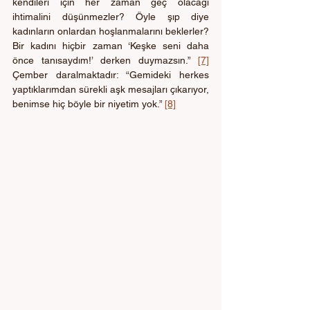
kendileri için her zaman geç olacağı 
ihtimalini düşünmezler? Öyle şıp diye 
kadınların onlardan hoşlanmalarını beklerler? 
Bir kadını hiçbir zaman ‘Keşke seni daha 
önce tanısaydım!’ derken duymazsın.” 
[7]
Çember daralmaktadır: “Gemideki herkes 
yaptıklarımdan sürekli aşk mesajları çıkarıyor, 
benimse hiç böyle bir niyetim yok.” 
[8]