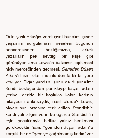
Orta yaşlı erkeğin varoluşsal bunalım içinde 
yaşamını sorgulaması meselesi bugünün 
penceresinden baktığımızda, erkek 
yazarların pek sevdiği bir klişe gibi 
görünüyor, ama Lewis’in bakışının toplumsal 
hiciv merceğinden geçmesi, 
Gemiden Düşen 
Adam
’ı hısmı olan metinlerden farklı bir yere 
koyuyor. Diğer yandan, şunu da düşünelim: 
Kendi boşluğundan panikleyip kaçan adam 
yerine, geride bir boşlukla kalan kadının 
hikâyesini anlatsaydık, nasıl olurdu? Lewis, 
okyanusun ortasına terk edilen Standish’e 
kendi yalnızlığını verir; bu uğurda Standish’in 
eşini çocuklarıyla birlikte yalnız bırakması 
gerekecektir. Yani, “gemiden düşen adam”a 
karşılık bir de “gemiye çağrılmamış kadın” var 