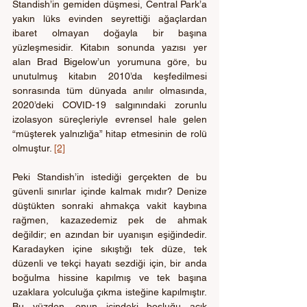
Standish’in gemiden düşmesi, Central Park’a 
yakın lüks evinden seyrettiği ağaçlardan 
ibaret olmayan doğayla bir başına 
yüzleşmesidir. Kitabın sonunda yazısı yer 
alan Brad Bigelow’un yorumuna göre, bu 
unutulmuş kitabın 2010’da keşfedilmesi 
sonrasında tüm dünyada anılır olmasında, 
2020’deki COVID-19 salgınındaki zorunlu 
izolasyon süreçleriyle evrensel hale gelen 
“müşterek yalnızlığa” hitap etmesinin de rolü 
olmuştur. 
[2]
Peki Standish’in istediği gerçekten de bu 
güvenli sınırlar içinde kalmak mıdır? Denize 
düştükten sonraki ahmakça vakit kaybına 
rağmen, kazazedemiz pek de ahmak 
değildir; en azından bir uyanışın eşiğindedir. 
Karadayken içine sıkıştığı tek düze, tek 
düzenli ve tekçi hayatı sezdiği için, bir anda 
boğulma hissine kapılmış ve tek başına 
uzaklara yolculuğa çıkma isteğine kapılmıştır. 
Bu yüzden, onun içindeki boşluğu açık 