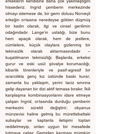
erkeklerin kendisine daha çok yakınlaştığını 
hissederiz. Ingrid çemberin merkezinde 
olmayı istemese de, bir gemi dolusu Norveçli 
erkeğin ortasına neredeyse gökten düşmüş 
bir kadın olarak, ilgi ve cinsel gerilimin 
odağındadır. Lange’in ustalığı, bize bunu 
hem apaçık olarak, hem de jestlere, 
cümlelere, küçük olaylara gizlenmiş bir 
tekinsizlik olarak aktarmasındadır – 
kuşatılmanın tekinsizliği. Başlarda, erkeksi 
gurur ve eski usül şövalye korumacılığı, 
kibarlık törenleriyle ve pasif-agresif bir 
ısrarcılıkla genç kız üstünde baskı kurar; 
zamanla bu yaklaşım, yerini taciz sınırına 
gelip dayanan bir dizi aktif temasa bırakır. İkili 
karşılaşma kombinasyonlarını idare etmeye 
çalışan Ingrid, ortasında durduğu çemberin 
merkezini sürekli değiştirir; okyanus 
münzevisi haline gelmiş bu mürettebattaki 
subaylar ve kaptanla iletişimi toptan 
reddetmeyip, onları uygun bir mesafede 
tutmaya çalışır. Gemiden kaçması mümkün 