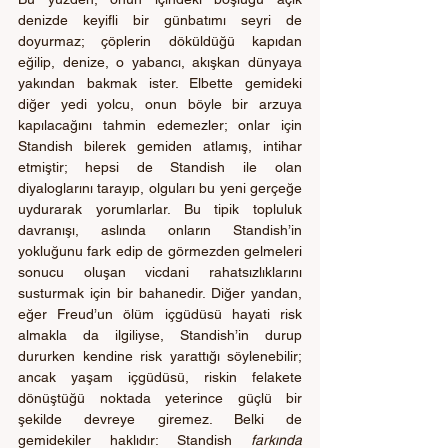
denizde keyifli bir günbatımı seyri de 
doyurmaz; çöplerin döküldüğü kapıdan 
eğilip, denize, o yabancı, akışkan dünyaya 
yakından bakmak ister. Elbette gemideki 
diğer yedi yolcu, onun böyle bir arzuya 
kapılacağını tahmin edemezler; onlar için 
Standish bilerek gemiden atlamış, intihar 
etmiştir; hepsi de Standish ile olan 
diyaloglarını tarayıp, olguları bu yeni gerçeğe 
uydurarak yorumlarlar. Bu tipik topluluk 
davranışı, aslında onların Standish’in 
yokluğunu fark edip de görmezden gelmeleri 
sonucu oluşan vicdani rahatsızlıklarını 
susturmak için bir bahanedir. Diğer yandan, 
eğer Freud’un ölüm içgüdüsü hayati risk 
almakla da ilgiliyse, Standish’in durup 
dururken kendine risk yarattığı söylenebilir; 
ancak yaşam içgüdüsü, riskin felakete 
dönüştüğü noktada yeterince güçlü bir 
şekilde devreye giremez. Belki de 
gemidekiler haklıdır: Standish 
farkında 