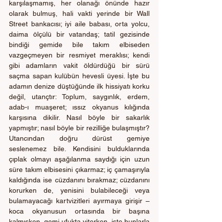
karşılaşmamış, her olanağı önünde hazır 
olarak bulmuş, hali vakti yerinde bir Wall 
Street bankacısı; iyi aile babası, orta yolcu, 
daima ölçülü bir vatandaş; tatil gezisinde 
bindiği gemide bile takım elbiseden 
vazgeçmeyen bir resmiyet meraklısı; kendi 
gibi adamların vakit öldürdüğü bir sürü 
saçma sapan kulübün hevesli üyesi. İşte bu 
adamın denize düştüğünde ilk hissiyatı korku 
değil, utançtır: Toplum, saygınlık, erdem, 
adab-ı muaşeret; ıssız okyanus kılığında 
karşısına dikilir. Nasıl böyle bir sakarlık 
yapmıştır; nasıl böyle bir rezilliğe bulaşmıştır? 
Utancından doğru dürüst gemiye 
seslenemez bile. Kendisini bulduklarında 
çıplak olmayı aşağılanma saydığı için uzun 
süre takım elbisesini çıkarmaz; iç çamaşırıyla 
kaldığında ise cüzdanını bırakmaz; cüzdanını 
korurken de, yenisini bulabileceği veya 
bulamayacağı kartvizitleri ayırmaya girişir – 
koca okyanusun ortasında bir başına 
kalmışken, gemi ufukta yiterken, işte bunlarla 