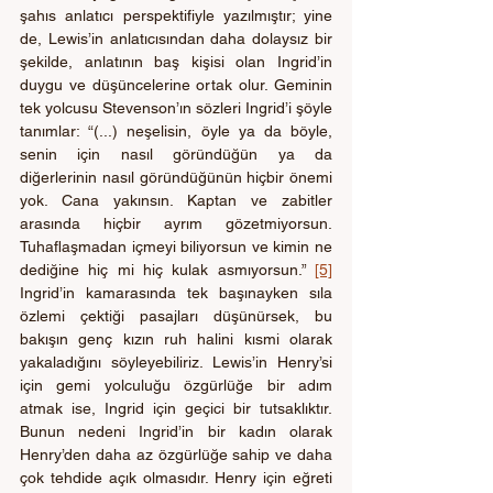
şahıs anlatıcı perspektifiyle yazılmıştır; yine 
de, Lewis’in anlatıcısından daha dolaysız bir 
şekilde, anlatının baş kişisi olan Ingrid’in 
duygu ve düşüncelerine ortak olur. Geminin 
tek yolcusu Stevenson’ın sözleri Ingrid’i şöyle 
tanımlar: “(...) neşelisin, öyle ya da böyle, 
senin için nasıl göründüğün ya da 
diğerlerinin nasıl göründüğünün hiçbir önemi 
yok. Cana yakınsın. Kaptan ve zabitler 
arasında hiçbir ayrım gözetmiyorsun. 
Tuhaflaşmadan içmeyi biliyorsun ve kimin ne 
dediğine hiç mi hiç kulak asmıyorsun.” 
[5]
Ingrid’in kamarasında tek başınayken sıla 
özlemi çektiği pasajları düşünürsek, bu 
bakışın genç kızın ruh halini kısmi olarak 
yakaladığını söyleyebiliriz. Lewis’in Henry’si 
için gemi yolculuğu özgürlüğe bir adım 
atmak ise, Ingrid için geçici bir tutsaklıktır. 
Bunun nedeni Ingrid’in bir kadın olarak 
Henry’den daha az özgürlüğe sahip ve daha 
çok tehdide açık olmasıdır. Henry için eğreti 