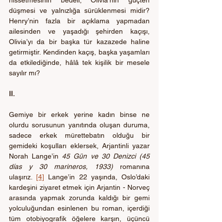
düşmesi ve yalnızlığa sürüklenmesi midir? 
Henry’nin fazla bir açıklama yapmadan 
ailesinden ve yaşadığı şehirden kaçışı, 
Olivia’yı da bir başka tür kazazede haline 
getirmiştir. Kendinden kaçış, başka yaşamları 
da etkilediğinde, hâlâ tek kişilik bir mesele 
sayılır mı?
II.
Gemiye bir erkek yerine kadın binse ne 
olurdu sorusunun yanıtında oluşan duruma, 
sadece erkek mürettebatın olduğu bir 
gemideki koşulları eklersek, Arjantinli yazar 
Norah Lange’in 
45 Gün ve 30 Denizci (45 
días y 30 marineros, 1933)
 romanına 
ulaşırız. 
[4]
 Lange’in 22 yaşında, Oslo’daki 
kardeşini ziyaret etmek için Arjantin - Norveç 
arasında yapmak zorunda kaldığı bir gemi 
yolculuğundan esinlenen bu roman, içerdiği 
tüm otobiyografik öğelere karşın, üçüncü 