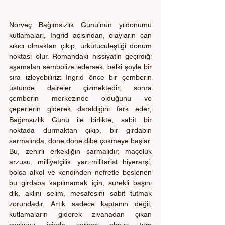
Norveç Bağımsızlık Günü’nün yıldönümü 
kutlamaları, Ingrid açısından, olayların can 
sıkıcı olmaktan çıkıp, ürkütücüleştiği dönüm 
noktası olur. Romandaki hissiyatın geçirdiği 
aşamaları sembolize edersek, belki şöyle bir 
sıra izleyebiliriz: Ingrid önce bir çemberin 
üstünde daireler çizmektedir; sonra 
çemberin merkezinde olduğunu ve 
çeperlerin giderek daraldığını fark eder; 
Bağımsızlık Günü ile birlikte, sabit bir 
noktada durmaktan çıkıp, bir girdabın 
sarmalında, döne döne dibe çökmeye başlar. 
Bu, zehirli erkekliğin sarmalıdır; maçoluk 
arzusu, milliyetçilik, yarı-militarist hiyerarşi, 
bolca alkol ve kendinden nefretle beslenen 
bu girdaba kapılmamak için, sürekli başını 
dik, aklını selim, mesafesini sabit tutmak 
zorundadır. Artık sadece kaptanın değil, 
kutlamaların giderek zıvanadan çıkan 
coşkusu içinde sarhoş olmuş tüm 