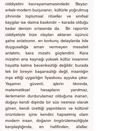
ciddiyetini kavrayamamasındadır. Beyaz-
erkek-modern burjuvanın, kültürle yoğrulmuş 
zihninde toplumsal ritüeller ve sınıfsal 
kaygılar ise daima baskındır – karada olduğu 
kadar denizin ortasında da.  Bir raportör 
ciddiyetiyle bize olayları aktaran üçüncü 
şahıs anlatıcının, en korkunç detaylarda bile 
duygusallığa aman vermeyen mesafeli 
anlatımı, kara mizahı güçlendirir. Kara 
mizahın ana kaynağı yüksek kültür insanının 
hayatta kalma beceriksizliği değildir; burada 
tek bir bireyin başarısızlığı değil, insanlığın 
inşa ettiği uygarlığın fiyaskosu ayyuka çıkar. 
Yaşamın güvenli, işlerin tıkırında, 
matematiksel hesapların yanılmaz, 
ilerlemenin durdurulamaz olduğuna inanan, 
doğayı kendi dışında bir süs nesnesi olarak 
gören, kendi ürettiği yapıntıların ve kültürel 
örüntülerin içine kendini hapsetmiş olam 
modern insan, doğanın öngörülemezliğiyle 
karşılaştığında, en hafifinden, afallar. 