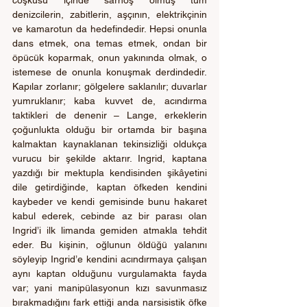
denizcilerin, zabitlerin, aşçının, elektrikçinin 
ve kamarotun da hedefindedir. Hepsi onunla 
dans etmek, ona temas etmek, ondan bir 
öpücük koparmak, onun yakınında olmak, o 
istemese de onunla konuşmak derdindedir. 
Kapılar zorlanır; gölgelere saklanılır; duvarlar 
yumruklanır; kaba kuvvet de, acındırma 
taktikleri de denenir – Lange, erkeklerin 
çoğunlukta olduğu bir ortamda bir başına 
kalmaktan kaynaklanan tekinsizliği oldukça 
vurucu bir şekilde aktarır. Ingrid, kaptana 
yazdığı bir mektupla kendisinden şikâyetini 
dile getirdiğinde, kaptan öfkeden kendini 
kaybeder ve kendi gemisinde bunu hakaret 
kabul ederek, cebinde az bir parası olan 
Ingrid’i ilk limanda gemiden atmakla tehdit 
eder. Bu kişinin, oğlunun öldüğü yalanını 
söyleyip Ingrid’e kendini acındırmaya çalışan 
aynı kaptan olduğunu vurgulamakta fayda 
var; yani manipülasyonun kızı savunmasız 
bırakmadığını fark ettiği anda narsisistik öfke 