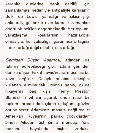
karanlık günlerine denk geldiği için 
zamanlaması nedeniyle antipatiyle karşılanır. 
Belki de Lewis, yalnızlığı ve sıkışmışlığı 
anlatarak, gelmekte olan karanlık zamanları 
doğru bir şekilde öngörmektedir: Her toplum, 
yalnızlaşma koşullarının hazırlayıcısı 
olmasıyla, her yalnızlığın görünmez ortağıdır 
– dert ortağı değil elbette, suç ortağı.
Gemiden Düşen Adam
’da, adından da 
tahmin edilebileceği gibi, adam gemiden 
denize düşer. Fakat Lewis’in asıl meselesi bu 
kaza değildir. Dolaylı anlatım tekniğini 
kullanan alimimutlak üçüncü şahıs, okura 
hikâyenin baş kişisi Henry Preston 
Standish’in zihnini açarak onun nasıl bir 
toplum tornasından çıkma olduğunu gözler 
önüne serer. Adamımız, masalsı değil realist 
Amerikan Rüyası’nın parlak çocuklardan 
biridir: Aileden üst sınıfa mensup, Yale 
mezunu, hayatında hiçbir zorlukla 