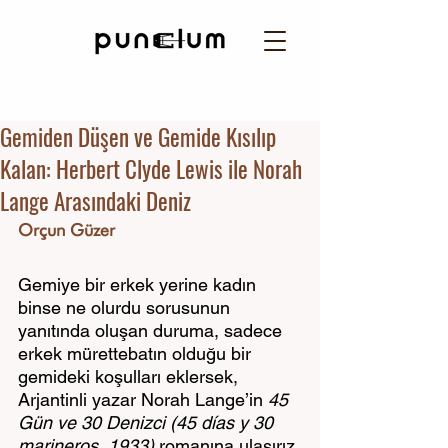
Gemiden Düşen ve Gemide Kısılıp
Kalan: Herbert Clyde Lewis ile Norah
Lange Arasındaki Deniz
Orçun Güzer
Gemiye bir erkek yerine kadın 
binse ne olurdu sorusunun 
yanıtında oluşan duruma, sadece 
erkek mürettebatın olduğu bir 
gemideki koşulları eklersek, 
Arjantinli yazar Norah Lange’in 
45 
Gün ve 30 Denizci (45 días y 30 
marineros, 1933) 
romanına ulaşırız.