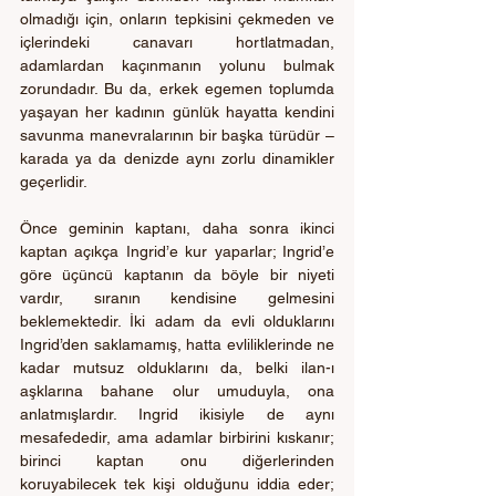
olmadığı için, onların tepkisini çekmeden ve 
içlerindeki canavarı hortlatmadan, 
adamlardan kaçınmanın yolunu bulmak 
zorundadır. Bu da, erkek egemen toplumda 
yaşayan her kadının günlük hayatta kendini 
savunma manevralarının bir başka türüdür – 
karada ya da denizde aynı zorlu dinamikler 
geçerlidir.
Önce geminin kaptanı, daha sonra ikinci 
kaptan açıkça Ingrid’e kur yaparlar; Ingrid’e 
göre üçüncü kaptanın da böyle bir niyeti 
vardır, sıranın kendisine gelmesini 
beklemektedir. İki adam da evli olduklarını 
Ingrid’den saklamamış, hatta evliliklerinde ne 
kadar mutsuz olduklarını da, belki ilan-ı 
aşklarına bahane olur umuduyla, ona 
anlatmışlardır. Ingrid ikisiyle de aynı 
mesafededir, ama adamlar birbirini kıskanır; 
birinci kaptan onu diğerlerinden 
koruyabilecek tek kişi olduğunu iddia eder; 