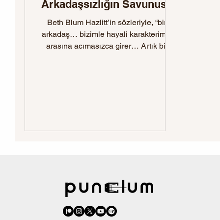
Arkadaşsızlığın Savunusu
Beth Blum Hazlitt’in sözleriyle, “bir
arkadaş… bizimle hayali karakterimiz
arasına acımasızca girer… Artık bir
dünya vatandaşı...