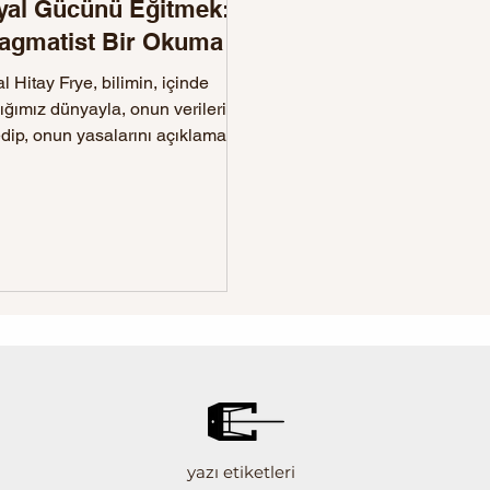
yal Gücünü Eğitmek:
agmatist Bir Okuma
l Hitay Frye, bilimin, içinde
ğımız dünyayla, onun verilerini
dip, onun yasalarını açıklamayla
başladığını söyler ancak...
yazı etiketleri