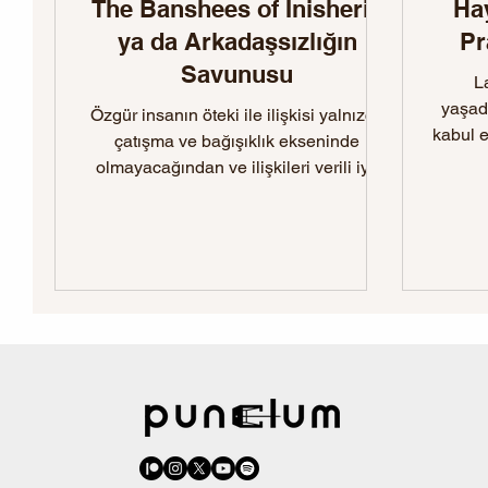
The Banshees of Inisherin
Ha
ya da Arkadaşsızlığın
Pr
Savunusu
La
yaşadı
Özgür insanın öteki ile ilişkisi yalnızca
kabul e
çatışma ve bağışıklık ekseninde
olmayacağından ve ilişkileri verili iyi-
kötü ve amaçlılık eksenine
indirgenemeyeceğinden, kişinin
yüklerini hafifleten, müziğinin
duyulduğu, onda dans etme hissi
uyandıracak karşılaşmalar
deneyimlemesi mümkündür.