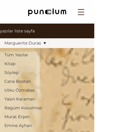
yazılar liste sayfa
Marguerite Duras
Tüm Yazılar
Kitap
Söyleşi
Cana Bostan
Utku Özmakas
Yasin Karaman
Begüm Kovulmaz
Murat Erşen
Emine Ayhan