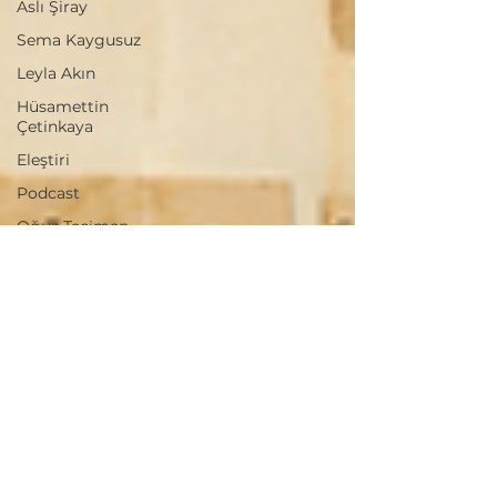
Aslı Şiray
Sema Kaygusuz
Leyla Akın
Hüsamettin
Çetinkaya
Eleştiri
Podcast
Oğuz Tecimen
Sanat
Sinema
Punctum Vitrin
eleş
Sebahattin