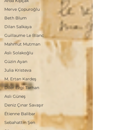
Arda Kıpçak
Merve Çopuroğlu
Beth Blum
Dilan Salkaya
Guillaume Le Blanc
Mahmut Mutman
Aslı Solakoğlu
Güzin Ayan
Julia Kristeva
M. Ertan Kardeş
Diler Ezgi Tarhan
Aslı Güneş
Deniz Çınar Savaşır
Étienne Balibar
Sebahattin Şen