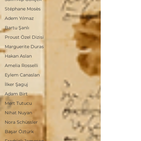
Stéphane Mosès
Adem Yılmaz
Bartu Şanlı
Proust Özel Dizisi
Marguerite Duras
Hakan Aslan
Amelia Rosselli
Eylem Canaslan
İlker Şaguj
Adam Birt
Mert Tutucu
Nihat Nuyan
Nora Schüssler
Başar Öztürk