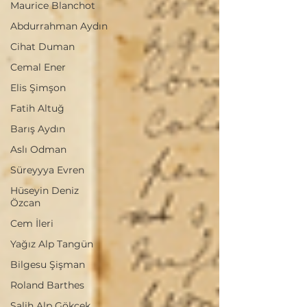
Maurice Blanchot
Abdurrahman Aydın
Cihat Duman
Cemal Ener
Elis Şimşon
Fatih Altuğ
Barış Aydın
Aslı Odman
Süreyyya Evren
Hüseyin Deniz
Özcan
Cem İleri
Yağız Alp Tangün
Bilgesu Şişman
Roland Barthes
Salih Alp Gökçek