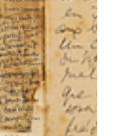
Fredrick Jameson
Fredric Jameson
Dilara Erdem
Michel Foucault
Lal Hitay
Hans Belting
Achille Mbembe
Dustin Illingworth
Radyo Punctum
Zeynep Bengü
Nüvit Bingöl
Bahadır Gülmez
Annie Ernaux
Byung-Chul Han
Burak Delier