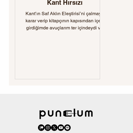
Kant Hırsızı
Kant’ın Saf Aklın Eleştirisi’ni çalmaya
karar verip kitapçının kapısından içeri
girdiğimde avuçlarım ter içindeydi ve
korku çoktan beni ele geçirmişti. Her
şeyin göz açıp kapayıncaya kadar olup
bitmesini isterdim.