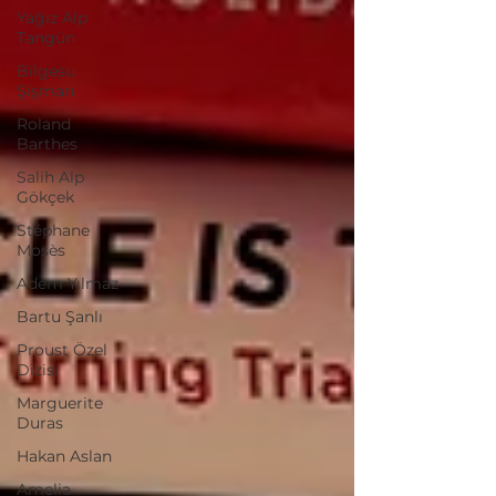
Yağız Alp
Tangün
Bilgesu
Şişman
Roland
Barthes
Salih Alp
Gökçek
Stéphane
Mosès
Adem Yılmaz
Bartu Şanlı
Proust Özel
Dizisi
Marguerite
Duras
Hakan Aslan
Amelia