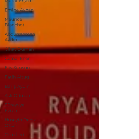
Murat Erşen
Emine Ayhan
Maurice
Blanchot
Abdurrahman
Aydın
Cihat Duman
Cemal Ener
Elis Şimşon
Fatih Altuğ
Barış Aydın
Aslı Odman
Süreyyya
Evren
Hüseyin Deniz
Özcan
Cem İleri