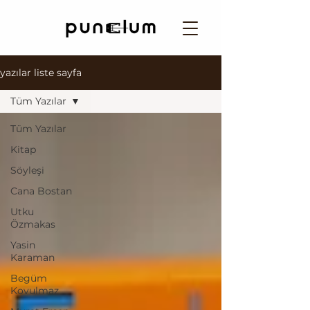
yazılar liste sayfa
Tüm Yazılar
Tüm Yazılar
Kitap
Söyleşi
Cana Bostan
Utku
Özmakas
Yasin
Karaman
Begüm
Kovulmaz