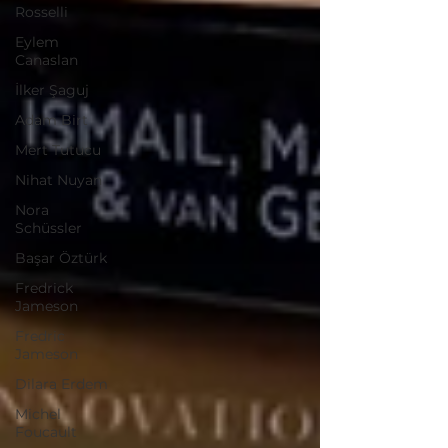
Rosselli
Eylem
Canaslan
İlker Şaguj
Adam Birt
Mert Tutucu
Nihat Nuyan
Nora
Schüssler
Başar Öztürk
Fredrick
Jameson
Fredric
Jameson
Dilara Erdem
Michel
Foucault