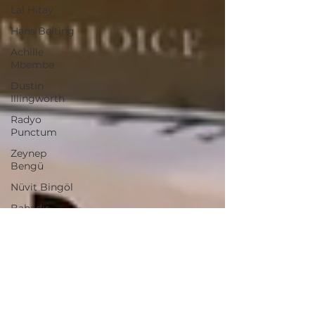
Lal Hitay
Hans Belting
Achille
Mbembe
Dustin
Illingworth
Radyo
Punctum
Zeynep
Bengü
Nüvit Bingöl
Bahadır
Gülmez
Annie Ernaux
Byung-Chul
Han
Burak Delier