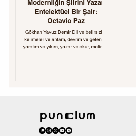
Modernliğin Şiirini Yazan
Entelektüel Bir Şair:
Octavio Paz
Gökhan Yavuz Demir Dil ve belirsizlik,
kelimeler ve anlam, devrim ve gelenek,
yaratım ve yıkım, yazar ve okur, metin ve
okuma, sorular ve...