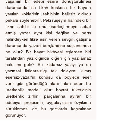
yaşamın bir edebi esere dönüştürülmesi 
durumunda ise fikrin koskoca bir hayata 
yayılan köklerinin sahibinin belirsiz olduğu 
pekala söylenebilir. Peki rüşeym halindeki bir 
fikrin sahibi ile onu eserleştirmeye sebat 
etmiş yazar aynı kişi değilse ve barış 
halindeyken fikre esin veren sevgili, çatışma 
durumunda yazarı borçlandırıp suçlandırırsa 
ne olur? Bir hayat hikâyesi eşlerden biri 
tarafından yazıldığında diğeri için yazılamaz 
hale mi gelir? Bu iktidarsız yazıyı ya da 
yazınsal iktidarsızlığı tek dolayımı kılmış 
esersiz-yazar’ın konusu da böylece eser 
verir gibi göründüğü alanı talan eden bu 
üretkenlik modeli olur: hoyrat tüketicinin 
üretkenlik zırhını parçalarına ayıran bir 
edebiyat projesinin, uygulayıcısını özyıkıma 
sürüklemesi de bu şartlarda kaçınılmaz 
görünüyor. 
Hikâyenin sonunda Poe’nun çalınan mektubu 
gibi başından beri göz önünde duran 