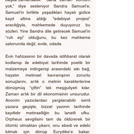
yok,” diye sesleniyor Sandra Samuel’e; 
Samuel’in birlikte yaşadıkları hayatı gizlice 
kayıt altına aldığı "edebiyat projesi” 
aracılığıyla, mahkemede duyuyoruz bu 
sözleri. Yine Sandra dile getirecek Samuel’in 
“ruh eşi” olduğunu, bu kez mahkeme 
salonunda değil, evde, odada. 
Evin hafızasının bir davada istihbarat olarak 
kodlanışı ile edebiyat tarihinde poetik bir 
malzemeye indirgenişi arasındaki sıkı bağ, 
hayatın metinsel kavranışının zorunlu 
sonuçlarını, artık o metnin karakterlerine 
dönüşmüş “çiftin” tek meşguliyeti kılar. 
Zaman artık bir dil ekonomisinin unsurudur.  
Anonim yazıcılardan yargılanabilir isimli 
yazara geçişte, bizzat yazının tarihinde 
kayıtlıdır metinselliğin bu lanetli ufku. 
Orpheus sevgilisini tam da öldürerek bir 
ölümlü olmaktan çıkarır, onu ebedi ve edebi 
kılmak için dönüp Eurydike’e bakar. 