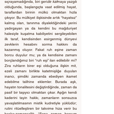
sıçrayamadığında, biri geri
de kal
maya yazgılı 
olduğunda, başlangıçta vaat edilmiş hayat, 
taraflardan birinin mülkü olmaktan hızla 
çıkıyor. Bu mülkiyet ilişkisinde artık “hayatsız” 
kalmış olan, tanınma diyalektiğindeki yerini 
yadırgayan ya da kendini bu mağduriyet 
halesiyle kuşatma kabiliyetini sergileyebilen 
ilk taraf, kendisinden esirgenmiş dünyevi 
zevklerin hesabını sorma hakkını da 
kazanmış oluyor. Fakat ruh eşine zaman 
borcu duyulur mu; ya da kendisine zamanı 
borçlandığımız biri “ruh eşi” ilan edilebilir mi? 
Zira ruhların birer eşi olduğuna ilişkin mit, 
ezeli zamanı birlikte katetmişliğe duyulan 
inancı, şimdiki zamanda ebediyen ikamet 
edebilme talihine eklemler. Burada aşk, 
hayatın tonalitesini değiştirdiğinde, zaman da 
pasif bir taşıyıcı olmaktan çıkar. Aşığın kendi 
kaderini tayin hakkı, zamanların sonsuzca 
yavaşlatılmasının mistik kudretiyle yüklüdür; 
rutini ritüelleştiren bir takvime hiza verir bu 
başka-zamansallık. “Sana zaman borcum 