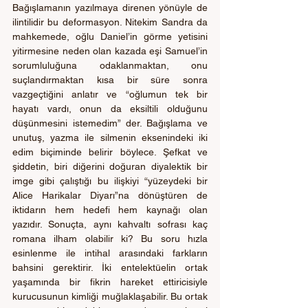
Bağışlamanın yazılmaya direnen yönüyle de 
ilintilidir bu deformasyon. Nitekim Sandra da 
mahkemede, oğlu Daniel’in görme yetisini 
yitirmesine neden olan kazada eşi Samuel’in 
sorumluluğuna odaklanmaktan, onu 
suçlandırmaktan kısa bir süre sonra 
vazgeçtiğini anlatır ve “oğlumun tek bir 
hayatı vardı, onun da eksiltili olduğunu 
düşünmesini istemedim” der. Bağışlama ve 
unutuş, yazma ile silmenin eksenindeki iki 
edim biçiminde belirir böylece. Şefkat ve 
şiddetin, biri diğerini doğuran diyalektik bir 
imge gibi çalıştığı bu ilişkiyi “yüzeydeki bir 
Alice Harikalar Diyarı”na dönüştüren de 
iktidarın hem hedefi hem kaynağı olan 
yazıdır. Sonuçta, aynı kahvaltı sofrası kaç 
romana ilham olabilir ki? Bu soru hızla 
esinlenme ile intihal arasındaki farkların 
bahsini gerektirir. İki entelektüelin ortak 
yaşamında bir fikrin hareket ettiricisiyle 
kurucusunun kimliği muğlaklaşabilir. Bu ortak 