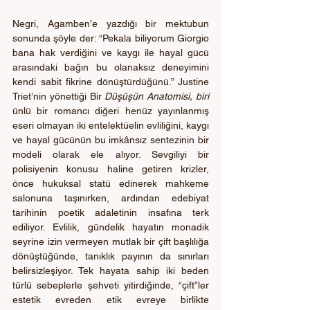
Negri, Agamben’e yazdığı bir mektubun 
sonunda şöyle der: “Pekala biliyorum Giorgio 
bana hak verdiğini ve kaygı ile ha­yal gücü 
arasındaki bağın bu olanaksız deneyimini 
kendi sabit fikrine dönüştürdüğünü.” Justine 
Triet’nin yönettiği Bir 
Düşüşün Anatomisi, biri
ünlü bir romancı diğeri henüz yayınlanmış 
eseri olmayan iki entelektüelin evliliğini, kaygı 
ve hayal gücünün bu imkânsız sentezinin bir 
modeli olarak ele alıyor. Sevgiliyi bir 
polisiyenin konusu haline getiren krizler, 
önce hukuksal statü edinerek mahkeme 
salonuna taşınırken, ardından edebiyat 
tarihinin poetik adaletinin insafına terk 
ediliyor. Evlilik, gündelik hayatın monadik 
seyrine izin vermeyen mutlak bir çift başlılığa 
dönüştüğünde, tanıklık payının da sınırları 
belirsizleşiyor. Tek hayata sahip iki beden 
türlü sebeplerle şehveti yitirdiğinde, “çift”ler 
estetik evreden etik evreye birlikte 