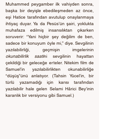
Muhammed peygamber ilk vahiyden sonra, 
başka bir deyişle ebedileşmeden az önce, 
eşi Hatice tarafından avutulup onaylanmaya 
ihtiyaç duyar. Ya da Pesüs’ün şairi, yoklukta 
muhafaza edilmiş insansılıktan çıkarken 
soruverir: “Yani hiçbir şey değilim de ben, 
sadece bir konuyum öyle mi,” diye. Sevgilinin 
yazılabilirliği, geçmişin imgelerinin 
okunabilirlik saati
ni sevgilinin hayattan 
çekildiği bir geleceğe erteler. Nitekim film de 
Samuel’in yazılabilirlikten okunabilirliğe 
“düşüş”ünü anlatıyor. (Tahsin Yücel’in, bir 
türlü yazamadığı için karısı tarafından 
yazılabilir hale gelen Selami Hârici Bey’inin 
karanlık bir versiyonu gibi Samuel.)