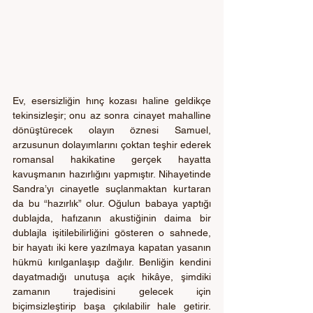
Ev, esersizliğin hınç kozası haline geldikçe 
tekinsizleşir; onu az sonra cinayet mahalline 
dönüştürecek olayın öznesi Samuel, 
arzusunun dolayımlarını çoktan teşhir ederek 
romansal hakikatine gerçek hayatta 
kavuşmanın hazırlığını yapmıştır. Nihayetinde 
Sandra’yı cinayetle suçlanmaktan kurtaran 
da bu “hazırlık” olur. Oğulun babaya yaptığı 
dublajda, hafızanın akustiğinin daima bir 
dublajla işitilebilirliğini gösteren o sahnede, 
bir hayatı iki kere yazılmaya kapatan yasanın 
hükmü kırılganlaşıp dağılır. Benliğin kendini 
dayatmadığı unutuşa açık hikâye, şimdiki 
zamanın trajedisini gelecek için 
biçimsizleştirip başa çıkılabilir hale getirir. 