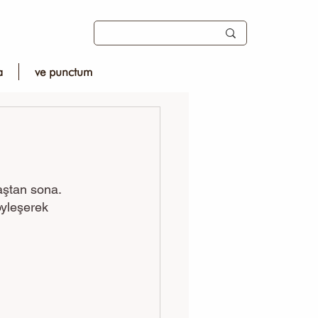
a
ve punctum
ştan sona. 
öyleşerek 