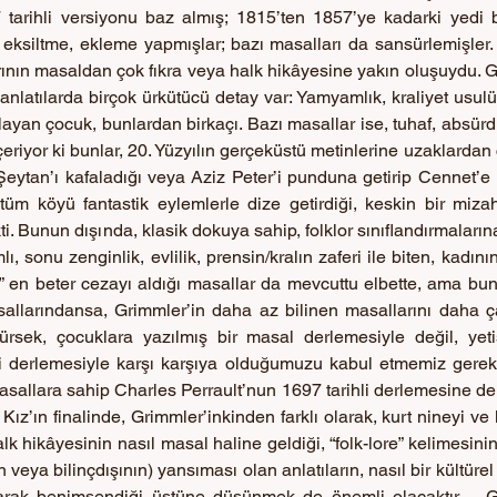
tarihli versiyonu baz almış; 1815’ten 1857’ye kadarki yedi 
eksiltme, ekleme yapmışlar; bazı masalları da sansürlemişler.
rının masaldan çok fıkra veya halk hikâyesine yakın oluşuydu. G
latılarda birçok ürkütücü detay var: Yamyamlık, kraliyet usulü 
layan çocuk, bunlardan birkaçı. Bazı masallar ise, tuhaf, absürd
eriyor ki bunlar, 20. Yüzyılın gerçeküstü metinlerine uzaklardan 
eytan’ı kafaladığı veya Aziz Peter’i punduna getirip Cennet’e k
üm köyü fantastik eylemlerle dize getirdiği, keskin bir mizah 
i. Bunun dışında, klasik dokuya sahip, folklor sınıflandırmaları
sımlı, sonu zenginlik, evlilik, prensin/kralın zaferi ile biten, kadı
 en beter cezayı aldığı masallar da mevcuttu elbette, ama bunl
sallarındansa, Grimmler’in daha az bilinen masallarını daha ç
rsek, çocuklara yazılmış bir masal derlemesiyle değil, yetişk
ri derlemesiyle karşı karşıya olduğumuzu kabul etmemiz gerek. 
asallara sahip Charles Perrault’nun 1697 tarihli derlemesine de
Kız’ın finalinde, Grimmler’inkinden farklı olarak, kurt nineyi ve k
lk hikâyesinin nasıl masal haline geldiği, “folk-lore” kelimesini
cin veya bilinçdışının) yansıması olan anlatıların, nasıl bir kültüre
olarak benimsendiği üstüne düşünmek de önemli olacaktır – Gr