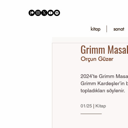
kitap
sanat
Grimm Masal
Orçun Güzer
2024’te Grimm Masal
Grimm Kardeşler’in b
topladıkları söylenir. 
01/25 
| 
Kitap