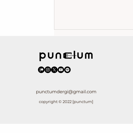
Auto-Bio-Graphy: Orhan Veli’nin ve
punctumdergi@gmail.com
Ahmet Erhan’ın Otobiyografik
copyright © 2022 [punctum]
Şiirlerinde Önbelleği Tanatografik
Olarak Sile-Yazmak