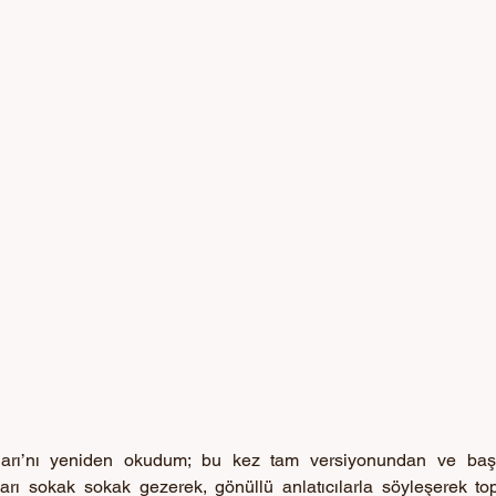
arı’nı yeniden okudum; bu kez tam versiyonundan ve baş
rı sokak sokak gezerek, gönüllü anlatıcılarla söyleşerek topla