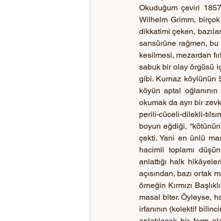
Okuduğum çeviri 1857 
Wilhelm Grimm, birçok 
dikkatimi çeken, bazıla
sansürüne rağmen, bu an
kesilmesi, mezardan fır
sabuk bir olay örgüsü iç
gibi. Kurnaz köylünün Ş
köyün aptal oğlanının t
okumak da ayrı bir zevkt
perili-cüceli-dilekli-tıl
boyun eğdiği, “kötünün”
çekti. Yani en ünlü ma
hacimli toplamı düşünü
anlattığı halk hikâyele
açısından, bazı ortak m
örneğin Kırmızı Başlıklı 
masal biter. Öyleyse, ha
irfanının (kolektif bilin
anlatılacak bir form 