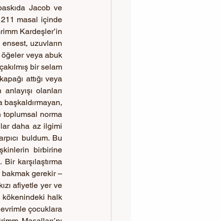
baskıda Jacob ve 
 211 masal içinde 
rimm Kardeşler’in 
ensest, uzuvların 
 öğeler veya abuk 
çakılmış bir selam 
apağı attığı veya 
anlayışı olanları 
na başkaldırmayan, 
nın toplumsal norma 
ar daha az ilgimi 
arpıcı buldum. Bu 
inlerin birbirine 
Bir karşılaştırma 
 bakmak gerekir – 
ızı afiyetle yer ve 
n kökenindeki halk 
l evrimle çocuklara 
imm Masalları’nı 