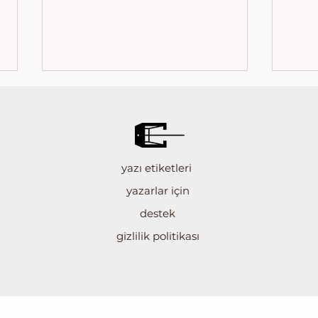
Tercü
yazı etiketleri
yazarlar için
Yorum Üzerine: “Ayırma Gerekliliği"
destek
gizlilik politikası