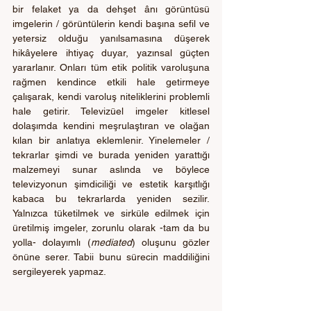
bir felaket ya da dehşet ânı görüntüsü 
imgelerin / görüntülerin kendi başına sefil ve 
yetersiz olduğu yanılsamasına düşerek 
hikâyelere ihtiyaç duyar, yazınsal güçten 
yararlanır. Onları tüm etik politik varoluşuna 
rağmen kendince etkili hale getirmeye 
çalışarak, kendi varoluş niteliklerini problemli 
hale getirir. Televizüel imgeler kitlesel 
dolaşımda kendini meşrulaştıran ve olağan 
kılan bir anlatıya eklemlenir. Yinelemeler / 
tekrarlar şimdi ve burada yeniden yarattığı 
malzemeyi sunar aslında ve böylece 
televizyonun şimdiciliği ve estetik karşıtlığı 
kabaca bu tekrarlarda yeniden sezilir. 
Yalnızca tüketilmek ve sirküle edilmek için 
üretilmiş imgeler, zorunlu olarak -tam da bu 
yolla- dolayımlı (
mediated
) oluşunu gözler 
önüne serer. Tabii bunu sürecin maddiliğini 
sergileyerek yapmaz.