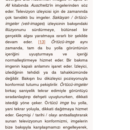
All
 kitabında 
Auschwitz’
in imgelerinden söz 
eder. Televizyon izleyicisi için de zamanında 
çok tanıdıktı bu imgeler. 
Saklayan / örtücü-
imgeler (veil-images
) izleyicinin bakışındaki 
illüzyonunu sürdürmeye, bütünsel bir 
gerçeklik algısı yaratmaya ısrarlı bir şekilde 
devam eder. 
[13]
Örtücü-imge
 aynı 
zamanda, tam da bu yolla görüntünün 
içeriğini uyuşturmaya ve içeriği 
normalleştirmeye hizmet eder. Bir bakıma 
imgenin kapalı anlamını işaret eder. İzleyici, 
izlediğinin tehdidi ya da tahakkümünde 
değildir. Bakışın bu dikizleyici pozisyonuyla 
konformist tutumu pekiştirilir. 
Örtücü-imgeler
birkaç saniyelik tekrar edimiyle görüntüyü 
sıradanlaştırıp dehşeti uyuştururken, dikkati 
istediği yöne çeker. Ö
rtücü imge
 bu yolla, 
yani tekrar yoluyla, dikkati dağıtmaya hizmet 
eder. Geçmişi / tarihi / olayı anıtsallaştırarak 
sunan televizyonun konformizmi, imgelerin 
bize bakışıyla karşılaşmamızı engelleyerek, 