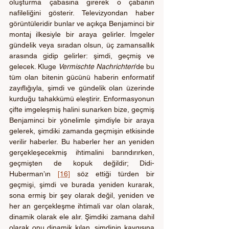
oluşturma çabasına girerek o çabanın 
nafileliğini gösterir. Televizyondan haber 
görüntüleridir bunlar ve açıkça Benjaminci bir 
montaj ilkesiyle bir araya gelirler. İmgeler 
gündelik veya sıradan olsun, üç zamansallık 
arasında gidip gelirler: şimdi, geçmiş ve 
gelecek. Kluge 
Vermischte Nachrichten
’de bu 
tüm olan bitenin gücünü haberin enformatif 
zayıflığıyla, şimdi ve gündelik olan üzerinde 
kurduğu tahakkümü eleştirir. Enformasyonun 
çifte imgeleşmiş halini sunarken bize, geçmiş 
Benjaminci bir yönelimle şimdiyle bir araya 
gelerek, şimdiki zamanda geçmişin etkisinde 
verilir haberler. Bu haberler her an yeniden 
gerçekleşecekmiş ihtimalini barındırırken, 
geçmişten de kopuk değildir; Didi-
Huberman’ın 
[16]
 söz ettiği türden bir 
geçmişi, şimdi ve burada yeniden kurarak, 
sona ermiş bir şey olarak değil, yeniden ve 
her an gerçekleşme ihtimali var olan olarak, 
dinamik olarak ele alır. Şimdiki zamana dahil 
olarak onu dinamik kılan, şimdinin kaygısına 