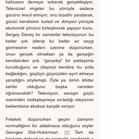
hafızasını devreye sokarak gerçekleşiyor. 
Televizüel imgeler bu yönüyle sadece 
gücünü tescil etmiyor, onu bizatihi yaratarak, 
gücün kendisinin kutsal ve dünyevi yönüyle 
ekonomik yönünü birleştirerek yapıyor bunu. 
Sergey Daney bir zamanlar televizyonun bu 
kadar çok izlenip bu kadar az saygı 
görmesinin nedeni üzerine düşünürken, 
onun gerçek olmaktan ya da gerçeğin 
kendisinden çok, “gerçekçi” bir yaklaşımla 
kurulduğunu ve izleyiciyi kendine bu yolla 
bağladığını, güçlüyü güçsüzden ayırt etmeye 
yaradığını söylemişti. Öyle ya, kimin iktidar 
sahibi olduğunu başka nereden 
öğrenecektik? Televizyon, savaşın güçlü 
üzerinden özdeşleşmeye zorladığı izleyicinin 
beklentisine eksiksiz karşılık veriyor.
Felaketi düşünürken geçen zamanın 
normalliğinin bir aldatmaca olduğunu söyler 
Georges Didi-Huberman. 
[1]
 Tam da 
felaketin dehşeti ya da normalin sıradanlığı o 