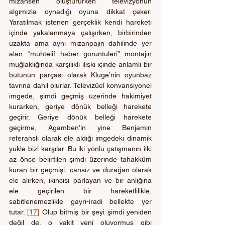
mizansen oluştururken televizyonun 
algımızla oynadığı oyuna dikkat çeker. 
Yaratılmak istenen gerçeklik kendi hareketi 
içinde yakalanmaya çalışırken, birbirinden 
uzakta ama aynı mizanpajın dahilinde yer 
alan “muhtelif haber görüntüleri” montajın 
muğlaklığında karşılıklı ilişki içinde anlamlı bir 
bütünün parçası olarak Kluge’nin oyunbaz 
tavrına dahil olurlar. Televizüel konvansiyonel 
imgede, şimdi geçmiş üzerinde hakimiyet 
kurarken, geriye dönük belleği harekete 
geçirir. Geriye dönük belleği harekete 
geçirme, Agamben’in yine Benjamin 
referanslı olarak ele aldığı imgedeki dinamik 
yükle bizi karşılar. Bu iki yönlü çatışmanın ilki 
az önce belirtilen şimdi üzerinde tahakküm 
kuran bir geçmişi, cansız ve durağan olarak 
ele alırken, ikincisi parlayan ve bir anlığına 
ele geçirilen bir hareketlilikle, 
sabitlenemezlikle gayri-iradi bellekte yer 
tutar. 
[17]
 Olup bitmiş bir şeyi şimdi yeniden 
değil de, o vakit yeni oluyormuş gibi 