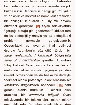
imgeleşmesine tanık oluyoruz. Felaketin 
kendinden emin bir temsili rejimde karşılık 
bulması için 
Rancière’in 
dediği gibi “duyulur 
ve anlaşılır ve mevcut ile namevcut arasında” 
bir özdeşlik kurularak bu uyumu devam 
ettirmesi gerekiyor. 
[9]
 Oysa televizyonun 
“gerçeği olduğu gibi göstermek!” iddiası tam 
da bu özdeşliği yıkmayla ya da özdeşlikteki 
problemi görmeyle gerçekleşebilir. 
Özdeşlikteki bu uyumun ihlal edilmesi 
Giorgio Agamben’in söz ettiği türden bir 
karar verilemezlik / kararsızlık bölgesi
ni(
a 
zone of undecidability
) işaretler. Agamben 
“Guy Debord Sinemasında Fark ve Tekrar” 
metninde tekrar yoluyla geçmişin yeniden 
imkânlı olmasından ya da başka bir ifadeyle 
“edimsel olanla potansiyel olan” arasında bir 
kararsızlık bölgesi
nden bahseder. 
[10]
 Yani 
gerçek olanla mümkün / olasılık olan 
arasında bir 
kararsızlık bölgesi
. Oysa 
televizyonda bir felaket ânı, tekrar tekrar 
gösterildiğinde, “bu olup bitmiş bir şeyden 