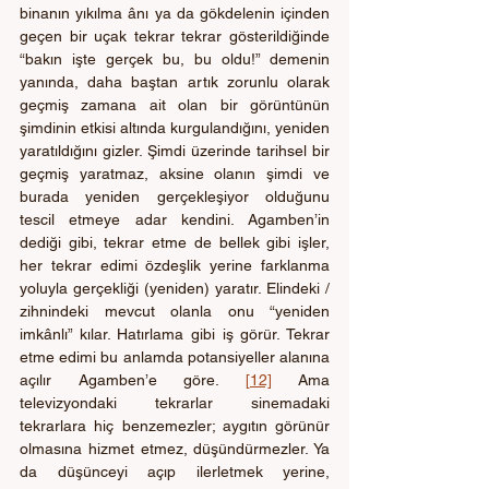
binanın yıkılma ânı ya da gökdelenin içinden 
geçen bir uçak tekrar tekrar gösterildiğinde 
“bakın işte gerçek bu, bu oldu!” demenin 
yanında, daha baştan artık zorunlu olarak 
geçmiş zamana ait olan bir görüntünün 
şimdinin etkisi altında kurgulandığını, yeniden 
yaratıldığını gizler. Şimdi üzerinde tarihsel bir 
geçmiş yaratmaz, aksine olanın şimdi ve 
burada yeniden gerçekleşiyor olduğunu 
tescil etmeye adar kendini. Agamben’in 
dediği gibi, tekrar etme de bellek gibi işler, 
her tekrar edimi özdeşlik yerine farklanma 
yoluyla gerçekliği (yeniden) yaratır. Elindeki / 
zihnindeki mevcut olanla onu “yeniden 
imkânlı” kılar. Hatırlama gibi iş görür. Tekrar 
etme edimi bu anlamda potansiyeller alanına 
açılır Agamben’e göre. 
[12]
 Ama 
televizyondaki tekrarlar sinemadaki 
tekrarlara hiç benzemezler; aygıtın görünür 
olmasına hizmet etmez, düşündürmezler. Ya 
da düşünceyi açıp ilerletmek yerine, 