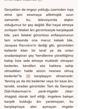
Gerçekten de imgeyi yokluğu üzerinden inşa 
etme işini sinemaya atfetmiştik uzun 
zamandır; bu, televizyonda alışkın 
olduğumuz bir şey değildi. Bizi hayal etmeye 
zorlayan felaket ânı görüntüsüyle karşılaşsak 
bile, yani felaket görüntüsü enflasyonunun 
tam ortasında ona maruz kalsak bile, 
Jacques 
Rancière
’in dediği gibi, görüntüleri 
katlanılır kılan bir taraf ya da onları 
sıradanlaştıran şey “kendilerine yönelttiğimiz 
bakışı bize iade etmeye muktedir olmayan 
bedenler, kendileri söz hakkına sahip 
olmadıkları halde sözün nesnesi olmuş 
bedenler”le 
[8]
 karşılaşıyor olmamızdır. 
Yanmış ya da ölü bedenler veya bir kaza ânı, 
tanıdık, sıradan görüntüler. Tam da Georges 
Didi-Huberman’ın 
yarık-imgeler (tear-
images
) olarak tarif ettiği, imgelere bakışın 
karşılık bulduğu ânı yaratmayan, bu 
karşılaşmaya alan açmayan imgeler 