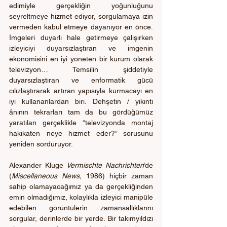
edimiyle gerçekliğin yoğunluğunu 
seyreltmeye hizmet ediyor, sorgulamaya izin 
vermeden kabul etmeye dayanıyor en önce. 
İmgeleri duyarlı hale getirmeye çalışırken 
izleyiciyi duyarsızlaştıran ve imgenin 
ekonomisini en iyi yöneten bir kurum olarak 
televizyon… Temsilin şiddetiyle 
duyarsızlaştıran ve enformatik gücü 
cılızlaştırarak artıran yapısıyla kurmacayı en 
iyi kullananlardan biri. Dehşetin / yıkıntı 
ânının tekrarları tam da bu gördüğümüz 
yaratılan gerçeklikle “televizyonda montaj 
hakikaten neye hizmet eder?” sorusunu 
yeniden sorduruyor. 
Alexander Kluge 
Vermischte Nachrichten
’de 
(
Miscellaneous News,
 1986) hiçbir zaman 
sahip olamayacağımız ya da gerçekliğinden 
emin olmadığımız, kolaylıkla izleyici manipüle 
edebilen görüntülerin zamansallıklarını 
sorgular, derinlerde bir yerde. Bir takımyıldızı 