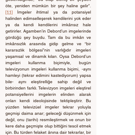
öte, yeniden mümkün bir şey haline gelir”. 
[11]
 İmgeler ihtimal ya da potansiyel 
halinden edimselleşerek kendilerini yok eder 
ya da kendi kendilerini imkânsız hale 
getirirler. Agamben’in Debord’un imgelerinde 
gördüğü şey buydu. Tam da bu imkân ve 
imkânsızlık arasında gidip gelme ve “bir 
kararsızlık bölgesi”nin varlığıdır imgeleri 
yaşamsal ve dinamik kılan. Oysa Debord’un 
imgeleri kullanma biçimiyle, bugün 
televizyonun imgeleri kullanma biçimi, -aynı 
hamleyi (tekrar edimini kastediyorum) yapsa 
bile- aynı eleştirelliğe sahip değil ve 
birbirinden farklı. Televizyon imgeleri eleştirel 
potansiyellerini imgelerin elinden alarak 
onları kendi ideolojisinde tektipleştirir. Bu 
yüzden televizüel imgeler tekrar yoluyla 
geçmişi daima anar; geleceği düşünmek için 
değil, onu (tarihi) resmileştirmek ve onun bir 
kere daha geçmişte olup bittiğini tescil etmek 
için. Bu türden felaket ânına dair tekrarlar, bir 