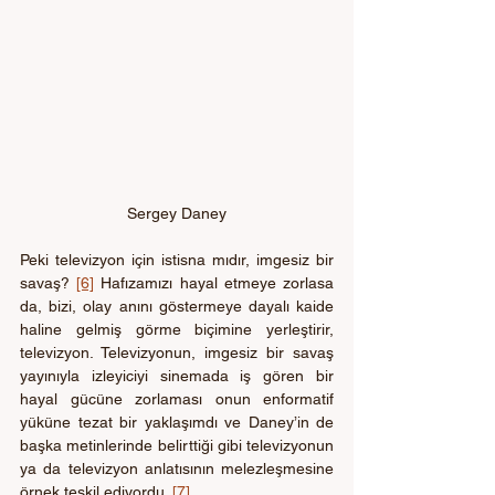
Sergey Daney
Peki televizyon için istisna mıdır, imgesiz bir 
savaş? 
[6]
 Hafızamızı hayal etmeye zorlasa 
da, bizi, olay anını göstermeye dayalı kaide 
haline gelmiş görme biçimine yerleştirir, 
televizyon. Televizyonun, imgesiz bir savaş 
yayınıyla izleyiciyi sinemada iş gören bir 
hayal gücüne zorlaması onun enformatif 
yüküne tezat bir yaklaşımdı ve Daney’in de 
başka metinlerinde belirttiği gibi televizyonun 
ya da televizyon anlatısının melezleşmesine 
örnek teşkil ediyordu. 
[7]