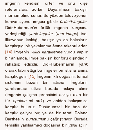
imgenin kendisini örter ve onu klişe 
referanslara zorlar. Dayanılmazı bakışın 
merhametine sunar. Bu yüzden televizyonun 
konvansiyonel imgesi gibidir 
örtücü-imgeler.
Didi-Huberman’ın örtük imgenin karşısına 
yerleştirdiği 
yarık-imgeler
 (
tear-image
) ise, 
illüzyonun kırıldığı, bakışın ya da bakışların 
karşılaştığı bir yakalanma ânına tekabül eder. 
[14]
 İmgenin 
yıkıcı karakterine
 vurgu yapılır 
bir anlamda. İmge bakışın konforu dışındadır, 
rahatsız edicidir. Didi-Huberman’ın 
yarık
olarak tabir ettiği bu imgeler bir istisna ânına 
karşılık gelir. 
[15]
 İmgenin ikili doğasını, temsil 
sistemini bozan bir istisna. İmgelerin 
yanılsamacı etkisi burada askıya alınır 
(imgenin çalışma prensibini askıya alan bir 
tür 
epokhe
 mi bu?) ve aniden bakışımıza 
karşılık buluruz. Düşünümsel bir âna da 
karşılık geliyor bu; ya da bir tarafı Roland 
Barthes’ın 
punctum
unu çağrıştırıyor. Burada 
temsilin yanılsamacı doğasına bir 
yarık
 açılır. 