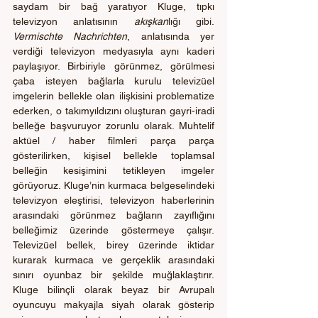
saydam bir bağ yaratıyor Kluge, tıpkı 
televizyon anlatısının 
akışkan
lığı gibi. 
Vermischte Nachrichten
, anlatısında yer 
verdiği televizyon medyasıyla aynı kaderi 
paylaşıyor. Birbiriyle görünmez, görülmesi 
çaba isteyen bağlarla kurulu televizüel 
imgelerin bellekle olan ilişkisini problematize 
ederken, o takımyıldızını oluşturan gayri-iradi 
belleğe başvuruyor zorunlu olarak. Muhtelif 
aktüel / haber filmleri parça parça 
gösterilirken, kişisel bellekle toplamsal 
belleğin kesişimini tetikleyen imgeler 
görüyoruz. Kluge’nin kurmaca belgeselindeki 
televizyon eleştirisi, televizyon haberlerinin 
arasındaki görünmez bağların zayıflığını 
belleğimiz üzerinde göstermeye çalışır. 
Televizüel bellek, birey üzerinde iktidar 
kurarak kurmaca ve gerçeklik arasındaki 
sınırı oyunbaz bir şekilde muğlaklaştırır. 
Kluge bilinçli olarak beyaz bir Avrupalı 
oyuncuyu makyajla siyah olarak gösterip 