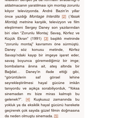
aldatmacanın yaratılması için montajı zorunlu 
kılıyor televizyonda. André Bazin’in yıllar 
önce yazdığı 
Montage Interdits 
[2]
 (
Yasak 
Montaj
) metnine karşılık, televizyon ve film 
eleştirmeni Sergey Daney son yazılarından 
biri olan “Zorunlu Montaj: Savaş, Körfez ve 
Küçük Ekran” (1991) 
[3]
 başlıklı metninde 
“zorunlu montaj” kavramını öne sürmüştü. 
Daney söz konusu metinde, Körfez 
Savaşı’ndaki kayıp bir imgeye işaret eder, 
savaş boyunca göremediğimiz bir imge; 
bombalama ânına ait, ateş altında bir 
Bağdat… Daney’in ifade ettiği gibi, 
“görüntülerin saf görsel lehine 
seyrekleştirilmesi hayal gücüne imkân 
tanıyordu ve açıkça sorabiliyorduk, “Yoksa 
sinemadan mı bize miras kalmıştı bu 
gelenek?”. 
[4]
 Kuşkusuz zamanında bu 
yokluk ya da eksiklik hayal gücünü harekete 
geçirerek çok sayıda güzel filmin doğmasına 
da neden olmuştu sinemada. 
[5]