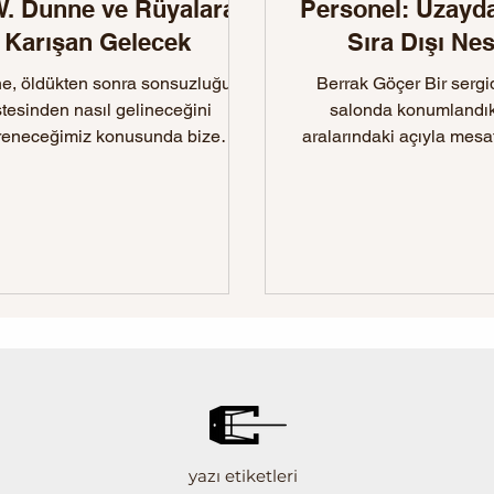
W. Dunne ve Rüyalara
Personel: Uzayd
Karışan Gelecek
Sıra Dışı Ne
e, öldükten sonra sonsuzluğun
Berrak Göçer Bir sergi
tesinden nasıl gelineceğini
salonda konumlandıkl
reneceğimiz konusunda bize
aralarındaki açıyla mesaf
nce verir. Yaşamlarımızın tüm
negatif alanın bütünün
arını açıp istediğimiz biçimde
ştireceğiz. Tanrı, dostlarımız ve
akespeare bizimle olacak.”
yazı etiketleri