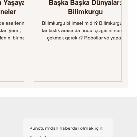
a Yaşayan
Başka Başka Dünyalar:
sneler
Bilimkurgu
de eserlerin
Bilimkurgu bilimsel midir? Bilimkurgu ile
arı yerin,
fantastik arasında hudut çizgisini nereye
enin, bir nevi
çekmek gerekir? Robotlar ve yapay
 parçası...
zekâ dünyayı ele geçirecek mi?
Transhümanizm dünyaya adalet
getirebilir mi? İlk bilimkurgu eserleri
nelerdir? Türkiye’de bilimkurgu ne
âlemde?
Punctum'dan haberdar olmak için: