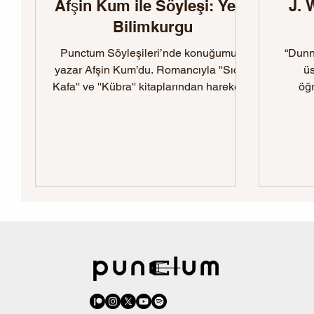
Afşin Kum ile Söyleşi: Yerli
J. 
Bilimkurgu
Punctum Söyleşileri’nde konuğumuz,
“Dunn
yazar Afşin Kum’du. Romancıyla ''Sıcak
üs
Kafa'' ve ''Kübra'' kitaplarından hareketle
öğ
fantastik ve bilim kurgu öğelerinin
güve
Türkçedeki imkânlarını tartıştık.
anl
Moderatörlüğünü Murat Erşen’in
birle
üstlendiği söyleşide kıyamet-sonrası
Sh
evren tahayyüllerinden zaman
kavramına ve absürdizmin
dinamiklerine uzanan bir sohbete eşlik
ettik.