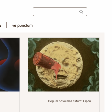
a
ve punctum
Begüm Kovulmaz / Murat Erşen