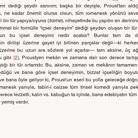
mi dediği şeydir sanırım; başka bir deyişle, Proust'tan aldığ
nın, ne kadar önemli olursa olsun, tüm romanesk yönünü seve
i bir tür yapıya/oyuna (
trame
), nihayetinde bu yapıtın en derinin
mel bir formülle “içsel deneyim” dediği şeyden oluşan bir tür 
t'un bu içsel deneyimi nedir acaba? Bunlar tam da düze
şin dirilişi üzerine gayet iyi bilinen parçalar değil—ki herkesi
üzerine bu uzun ara sözlere yol açarlar— tam aksine, üç ağ
 gibi 
[2]
, Proustyen mekân ve zamana dair son derece tartışma
ştığı bir tür ortamdır. Bu, aksine, zaman ve mekânın tamamen
ndüğü ve bana göre içsel deneyimin, bizzat içselliğin boyutu
 ve bana öyle geliyor ki, Proust'un eseri bu yolla geleceğe doğr
manesk yanıyla, tabiri-i caizse tüm tinsel komedi yanıyla pek 
rece lezzetli, kalın vs. kabuğun ta içinde, bana edebiyatın tüm 
r yemiş vardır.