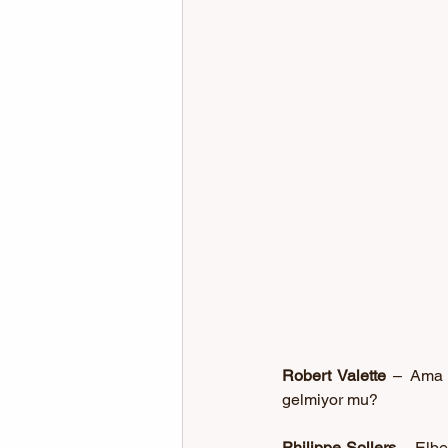
Robert Valette 
– Ama 
gelmiyor mu?
Philippe Sollers 
– Elbe