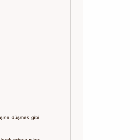
şine düşmek gibi 
arak ortaya çıkar 