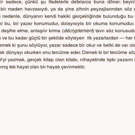
ldir sadece, çünkü şu ifadelerle defalarca buna döner: bey
 bir maden havzasıydı, ya da yine zihnin peyzajlarından söz e
 Bu nedenle, dünyanın kendi hakiki gerçekliğinde bulunduğu bu 
 ki bu, bir yazar konumudur, dolayısıyla bir okuma konumudur
 deşifre etme, anlaşılır kılma (
décryptement
) tavrı söz konusud
 ve bu kadar güçlü bir şekilde söyleyen  ilk yazarlardan — her
emek ki şunu söylüyor, yazar sadece bir okur ve belki de var ola
e
’yi yazmak, gerçek kitap olan kitabı, nihayetinde tıpkı yazarın 
ış tek hayat olan bir hayatı çevirmektir.