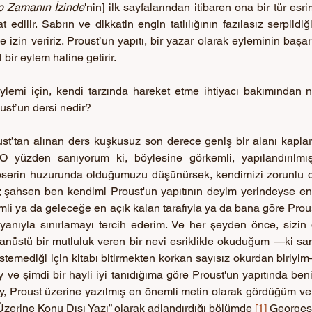
p Zamanın İzinde
'nin] ilk sayfalarından itibaren ona bir tür esri
edilir. Sabrın ve dikkatin engin tatlılığının fazılasız serpildi
izin veririz. Proust’un yapıtı, bir yazar olarak eyleminin başar
ir eylem haline getirir. 
ylemi için, kendi tarzında hareket etme ihtiyacı bakımından nas
ust’un dersi nedir?
st’tan alınan ders kuşkusuz son derece geniş bir alanı kaplar 
 O yüzden sanıyorum ki, böylesine görkemli, yapılandırılmış, 
eserin huzurunda olduğumuzu düşünürsek, kendimizi zorunlu olar
z; şahsen ben kendimi Proust'un yapıtının deyim yerindeyse en 
mli ya da geleceğe en açık kalan tarafıyla ya da bana göre Prous
anıyla sınırlamayı tercih ederim. Ve her şeyden önce, sizin d
anüstü bir mutluluk veren bir nevi esriklikle okuduğum —ki sa
temediği için kitabı bitirmekten korkan sayısız okurdan biriyi
ve şimdi bir hayli iyi tanıdığıma göre Proust'un yapıtında benim
ey, Proust üzerine yazılmış en önemli metin olarak gördüğüm ve
 Üzerine Konu Dışı Yazı” olarak adlandırdığı bölümde 
[1]
 Georges 