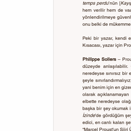
temps perdu
’nün [
Kayı
hem verilir hem de vaat 
yönlendirilmeye güvenle 
onu belki de mükemmel b
Peki bir yazar, kendi e
Kısacası, yazar için Pro
Philippe Sollers 
– Prou
düzeyde anlaşılabilir.
neredeyse sınırsız bir 
şeyle sınırlandırmalıyı
yani benim için en gize
olarak açıklanamayan y
elbette neredeyse olağ
başka bir şey okumak is
İzinde
’de gördüğüm şey 
edici, en canlı kalan ş
“Marcel Proust'un Şiiri