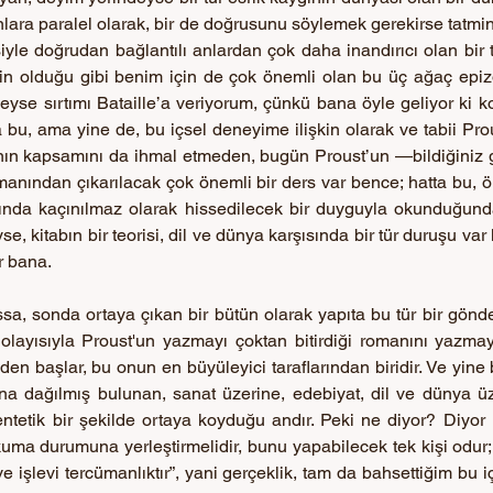
ara paralel olarak, bir de doğrusunu söylemek gerekirse tatminsi
şiyle doğrudan bağlantılı anlardan çok daha inandırıcı olan bir 
e için olduğu gibi benim için de çok önemli olan bu üç ağaç ep
eyse sırtımı Bataille’a veriyorum, çünkü bana öyle geliyor ki k
bu, ama yine de, bu içsel deneyime ilişkin olarak ve tabii Prous
nın kapsamını da ihmal etmeden, bugün Proust’un —bildiğiniz g
nından çıkarılacak çok önemli bir ders var bence; hatta bu, 
ında kaçınılmaz olarak hissedilecek bir duyguyla okunduğund
se, kitabın bir teorisi, dil ve dünya karşısında bir tür duruşu var 
r bana.
sa, sonda ortaya çıkan bir bütün olarak yapıta bu tür bir gönd
layısıyla Proust'un yazmayı çoktan bitirdiği romanını yazmay
den başlar, bu onun en büyüleyici taraflarından biridir. Ve yine 
na dağılmış bulunan, sanat üzerine, edebiyat, dil ve dünya üz
sentetik bir şekilde ortaya koyduğu andır. Peki ne diyor? Diyor 
uma durumuna yerleştirmelidir, bunu yapabilecek tek kişi odur;
ve işlevi tercümanlıktır”, yani gerçeklik, tam da bahsettiğim bu 