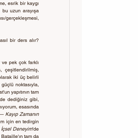
me, esrik bir kaygı 
ği bu uzun arayışa 
ısı/gerçekleşmesi, 
ıl bir ders alır? 
ve pek çok farklı 
çeşitlendirilmiş, 
ak iki üç belirli 
güçlü noktasıyla, 
t'un yapıtının tam 
e dediğiniz gibi, 
nıyorum, esasında 
m— 
Kayıp Zamanın 
 için en tedirgin 
 
İçsel Deneyim
’de 
Bataille'ın tam da 