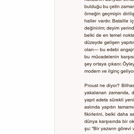
bulduğu bu çetin zamanl
örneğin geçmişin dirili
haller vardır. Bataill
değinirim; deyim yerind
belki de en temel nokta 
düzeyde gelişen yapıtı
olan— bu edebi angajma
bu mücadelenin karşıs
şey ortaya çıkarır. Öyley
modern ve ilginç geliyo
Proust ne diyor? Bilhas
yakalanan zamanda, do
yapıt adeta sürekli yeni
aslında yapıtın tamamı
fikirlerini, belki daha 
dünya karşısında bir ok
şu: “Bir yazarın görevi 