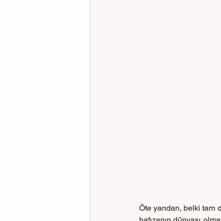
Öte yandan, belki tam da
hafızanın dünyası olmay