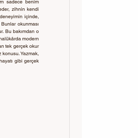
nim sadece benim 
der, zihnin kendi 
deneyimin içinde, 
. Bunlar okunması 
ur. Bu bakımdan o 
 halükârda modern 
n tek gerçek okur 
olmamalıdır, netice olarak dünyayı okurken onu tercüme eder. Demek ki bir tercüme söz konusu. Yazmak, 
hayatı gibi gerçek 