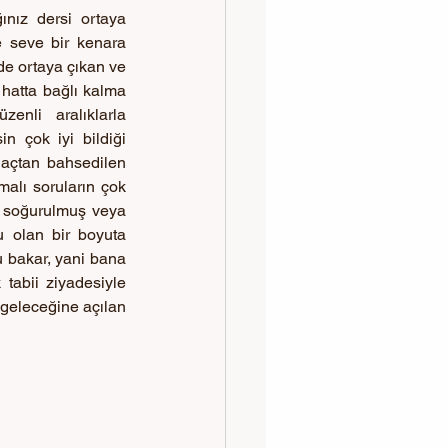
ınız dersi ortaya 
 seve bir kenara 
de ortaya çıkan ve 
hatta bağlı kalma 
nli aralıklarla 
n çok iyi bildiği 
açtan bahsedilen 
lı soruların çok 
 soğurulmuş veya 
 olan bir boyuta 
u bakar, yani bana 
tabii ziyadesiyle 
geleceğine açılan 