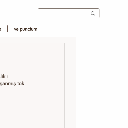
a
ve punctum
ıklı 
aşanmış tek 