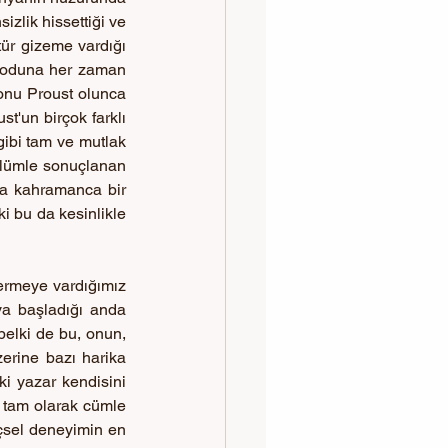
zlik hissettiği ve 
tür gizeme vardığı 
izoduna her zaman 
onu Proust olunca 
t'un birçok farklı 
ibi tam ve mutlak 
ölümle sonuçlanan 
a kahramanca bir 
ki bu da kesinlikle 
ermeye vardığımız 
a başladığı anda 
belki de bu, onun, 
erine bazı harika 
ki yazar kendisini 
 tam olarak cümle 
içsel deneyimin en 