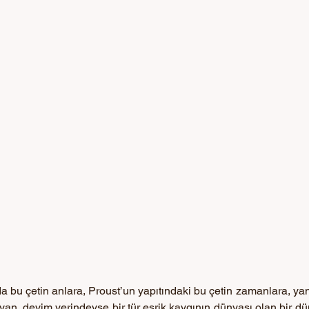
 bu çetin anlara, Proust’un yapıtındaki bu çetin zamanlara, yani
an, deyim yerindeyse bir tür esrik kaygının dünyası olan bir d