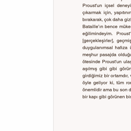
Proust'un içsel deneyi
çıkarmak için, yapıtı
bırakarak, çok daha gizl
Bataille’ın bence mükem
eğilimindeyim. Prous
[gerçekleşirler], geçmi
duygulanımsal hafıza 
meşhur pasajda olduğu
ötesinde Proust'un ula
aşılmış gibi gibi görü
girdiğimiz bir ortamdır,
öyle geliyor ki, tüm ro
önemlidir ama bu son de
bir kapı gibi görünen bi