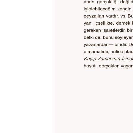
derin gerçekliği deği
işletebileceğim zengin
peyzajları vardır, vs.
yani içsellikte, demek
gereken işaretlerdir, bir
belki de, bunu söyleyen
yazarlardan— biridir. D
Kayıp Zamanının İzind
hayatı, gerçekten yaşanm