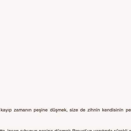
kayıp zamanın peşine düşmek, size de zihnin kendisinin pe
tte, insan ruhunun peşine düşmek Proust’un yapıtında sürekli ol