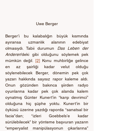
Uwe Berger
Berger’i bu kalabalığın büyük kısmında 
ayıransa uzmanlık alanının edebiyat 
olmasıydı. Tabii durumun 
Das Leben der 
Anderen
’deki gibi olduğunu söylemek pek 
mümkün değil. 
[2]
 Konu muhbirliğe gelince 
en az şairliği kadar velut olduğu 
söylenebilecek Berger, dönemin pek çok 
yazarı hakkında sayısız rapor kaleme aldı. 
Onun gözünden bakınca şiirden radyo 
oyunlarına kadar pek çok alanda kalem 
oynatmış Günter Kunert’in “karşı devrimci” 
olduğuna hiç şüphe yoktu. Kunert’in bir 
öyküsü üzerine yazdığı raporda “sanatsal bir 
facia”dan; “izleri Goebbels’e kadar 
sürülebilecek” bir yönteme başvuran yazarın 
“emperyalist manipülasyonun çıkarlarına” 