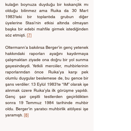
kulağın boynuza duyduğu bir kıskançlık mı 
olduğu bilinmez ama Ruika da 30 Mart 
1983’teki bir toplantıda grubun diğer 
üyelerine Stasi’nin etkisi altında olmayan 
başka bir edebi mahfile girmek istediğinden 
söz etmişti. 
[7]
Oltermann’a bakılırsa Berger’in genç yetenek 
hakkındaki raporları ayağını kaydırmaya 
çalışmaktan ziyade ona doğru bir yol sunma 
gayesindeydi. Yetkili merciiler, muhbirlerinin 
raporlarından önce Ruika’ya karşı pek 
olumlu duygular beslemese de, bu gence bir 
şans verdiler: 13 Eylül 1983’te “IM” olarak işe 
alınmak üzere Ruika’yla ilk görüşme yapıldı. 
Genç şair çeşitli testlerden geçirildikten 
sonra 19 Temmuz 1984 tarihinde muhbir 
oldu. Berger’in yaratıcı muhbirlik atölyesi işe 
yaramıştı. 
[8]