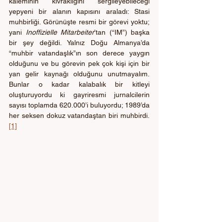
kaleminin kıvraklığını sergileyebileceği 
yepyeni bir alanın kapısını araladı: Stasi 
muhbirliği. Görünüşte resmi bir görevi yoktu; 
yani 
Inoffizielle Mitarbeiter
’tan (“IM”) başka 
bir şey değildi. Yalnız Doğu Almanya’da 
“muhbir vatandaşlık”ın son derece yaygın 
olduğunu ve bu görevin pek çok kişi için bir 
yan gelir kaynağı olduğunu unutmayalım. 
Bunlar o kadar kalabalık bir kitleyi 
oluşturuyordu ki gayriresmi jurnalcilerin 
sayısı toplamda 620.000’i buluyordu; 1989’da 
her seksen dokuz vatandaştan biri muhbirdi. 
[1]