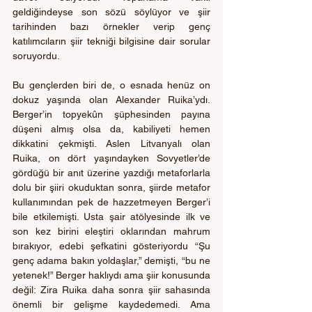
geldiğindeyse son sözü söylüyor ve şiir 
tarihinden bazı örnekler verip genç 
katılımcıların şiir tekniği bilgisine dair sorular 
soruyordu.
Bu gençlerden biri de, o esnada henüz on 
dokuz yaşında olan Alexander Ruika’ydı. 
Berger’in topyekûn şüphesinden payına 
düşeni almış olsa da, kabiliyeti hemen 
dikkatini çekmişti. Aslen Litvanyalı olan 
Ruika, on dört yaşındayken Sovyetler’de 
gördüğü bir anıt üzerine yazdığı metaforlarla 
dolu bir şiiri okuduktan sonra, şiirde metafor 
kullanımından pek de hazzetmeyen Berger’i 
bile etkilemişti. Usta şair atölyesinde ilk ve 
son kez birini eleştiri oklarından mahrum 
bırakıyor, edebi şefkatini gösteriyordu “Şu 
genç adama bakın yoldaşlar,” demişti, “bu ne 
yetenek!” Berger haklıydı ama şiir konusunda 
değil: Zira Ruika daha sonra şiir sahasında 
önemli bir gelişme kaydedemedi. Ama 