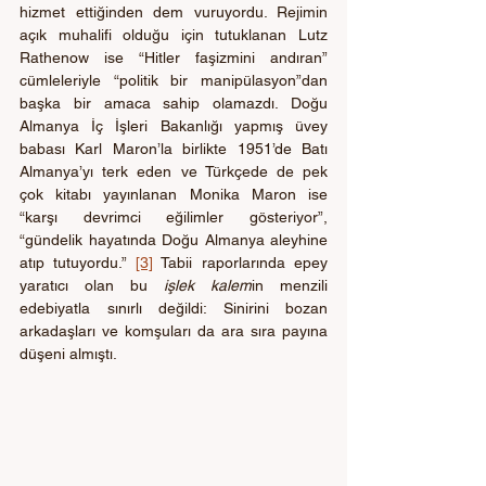
hizmet ettiğinden dem vuruyordu. Rejimin 
açık muhalifi olduğu için tutuklanan Lutz 
Rathenow ise “Hitler faşizmini andıran” 
cümleleriyle “politik bir manipülasyon”dan 
başka bir amaca sahip olamazdı. Doğu 
Almanya İç İşleri Bakanlığı yapmış üvey 
babası Karl Maron’la birlikte 1951’de Batı 
Almanya’yı terk eden ve Türkçede de pek 
çok kitabı yayınlanan Monika Maron ise 
“karşı devrimci eğilimler gösteriyor”, 
“gündelik hayatında Doğu Almanya aleyhine 
atıp tutuyordu.” 
[3]
 Tabii raporlarında epey 
yaratıcı olan bu 
işlek kalem
in menzili 
edebiyatla sınırlı değildi: Sinirini bozan 
arkadaşları ve komşuları da ara sıra payına 
düşeni almıştı.