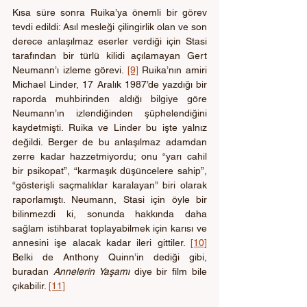
Kısa süre sonra Ruika’ya önemli bir görev 
tevdi edildi: Asıl mesleği çilingirlik olan ve son 
derece anlaşılmaz eserler verdiği için Stasi 
tarafından bir türlü kilidi açılamayan Gert 
Neumann’ı izleme görevi. 
[9]
 Ruika’nın amiri 
Michael Linder, 17 Aralık 1987’de yazdığı bir 
raporda muhbirinden aldığı bilgiye göre 
Neumann’ın izlendiğinden şüphelendiğini 
kaydetmişti. Ruika ve Linder bu işte yalnız 
değildi. Berger de bu anlaşılmaz adamdan 
zerre kadar hazzetmiyordu; onu “yarı cahil 
bir psikopat”, “karmaşık düşüncelere sahip”, 
“gösterişli saçmalıklar karalayan” biri olarak 
raporlamıştı. Neumann, Stasi için öyle bir 
bilinmezdi ki, sonunda hakkında daha 
sağlam istihbarat toplayabilmek için karısı ve 
annesini işe alacak kadar ileri gittiler. 
[10]
Belki de Anthony Quinn’in dediği gibi, 
buradan 
Annelerin Yaşamı
 diye bir film bile 
çıkabilir. 
[11]