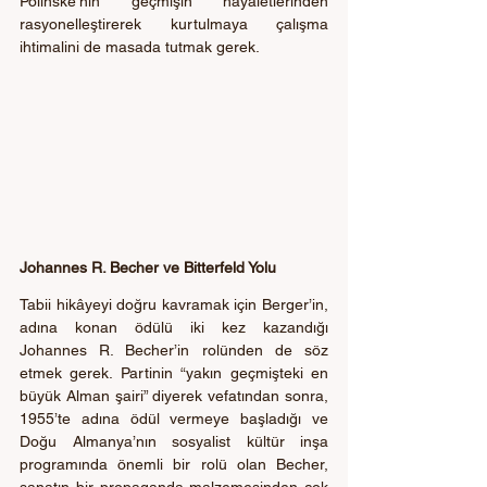
Polinske’nin geçmişin hayaletlerinden 
rasyonelleştirerek kurtulmaya çalışma 
ihtimalini de masada tutmak gerek.
Johannes R. Becher ve Bitterfeld Yolu
Tabii hikâyeyi doğru kavramak için Berger’in, 
adına konan ödülü iki kez kazandığı 
Johannes R. Becher’in rolünden de söz 
etmek gerek. Partinin “yakın geçmişteki en 
büyük Alman şairi” diyerek vefatından sonra, 
1955’te adına ödül vermeye başladığı ve 
Doğu Almanya’nın sosyalist kültür inşa 
programında önemli bir rolü olan Becher, 
sanatın bir propaganda malzemesinden çok 