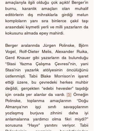
amaçlarıyla ilgili olduğu çok açıktı! Berger’in 
burnu, karanlık amaçları olan muhalif 
editörlerin dış mihraklarla girdiği melun 
komploların yanı sıra binlerce çakıl taşı 
arasındaki kıymetli yerli ve milli yazarların da 
kokusunu almada epey mahirdi.
Berger aralarında Jürgen Polinske, Björn 
Vogel, Rolf-Dieter Melis, Alexander Ruika, 
Gerd Knauer gibi yazarların da bulunduğu 
“Stasi Yazma Çalışma Çevresi”nin, yani 
Stasi’nin yazarlık atölyesinin öncülüğünü 
üstlenmişti. Tabii Blake Morrison’ın işaret 
ettiği üzere, bu çevredeki herkes muhbir 
değildi, gerçekten “edebi hevesler” taşıdığı 
için orada yer alanlar da vardı. 
[5]
 Örneğin 
Polinske, toplanma amaçlarının “Doğu 
Almanya’nın işçi sınıfı savaşçılarının 
yozlaşmış burjuva zihnini daha iyi 
anlamalarına yardımcı olma fikri miydi?” 
sorusuna “Hayır” yanıtını veriyor. Tabii 