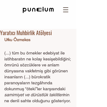
Yaratıcı Muhbirlik Atölyesi
Utku Özmakas
(...) tüm bu örnekler edebiyat ile 
istihbaratın ne kolay kesişebildiğini; 
ömrünü sözcüklere ve anlam 
dünyasına vakfetmiş gibi görünen 
insanların (...) bürokratik 
paranoyaların tezgâhında 
dokunmuş “öteki”ler karşısındaki 
samimiyet ve dürüstlük taklitleri
nin 
ne denli sahte olduğunu gösteriyor.