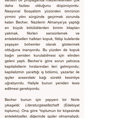
daha fazlası olduğunu düşünüyordu. 
Nasyonal Sosyalizm yüzünden ömrünün 
yirmini yılını sürgünde geçirmek zorunda 
kalan Becher, Nazilerin Almanya’ya yaptığı 
en büyük kötülüklerden birinin kitapları 
yakmak, fikirleri sansürlemek ve 
entelektüelleri halktan kopuk, fildişi kulelerde 
yaşayan bohemler olarak göstermek 
olduğuna inanıyordu. Bu yüzden de kopuk 
bağın yeniden kurulabilmesi için elinden 
geleni yaptı. Becher’e göre sorun yalnızca 
kapitalistlerin hırslarından ileri gelmiyordu; 
kapitalizmin yarattığı iş bölümü, yazarlar ile 
işçiler arasındaki bağı sürekli kesintiye 
uğratıyordu. Haliyle bunun yeniden tesis 
edilmesi gerekiyordu.
Becher bunun için yepyeni bir fikirle 
çıkageldi: 
Literaturgesellschaft 
(Edebiyat 
toplumu). Ona göre “toplumun bir köşesinde 
entelektüeller, diğerinde işçiler olmamalıydı; 