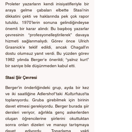
Proleter yazarların kendi inisiyatifleriyle bir 
araya gelme çabaları elbette Stasi’nin 
dikkatini çekti ve haklarında pek çok rapor 
tutuldu. 1970’lerin sonuna gelindiğindeyse 
önemli bir karar alındı: Bu başıboş yazarlar 
çevresinin “profesyonelleştirilerek” davaya 
hizmeti sağlanmalıydı. Görev önce Ulrich 
Grasnick’e teklif edildi, ancak Chagall’ın 
dostu olumsuz yanıt verdi. Bu yüzden görev 
1982 yılında Berger’e önerildi; “yalnız kurt” 
bir saniye bile düşünmeden kabul etti. 
Stasi Şiir Çevresi
Berger’in önderliğindeki grup, ayda bir kez 
ve iki saatliğine Adlershof’taki 
Kulturhaus
’ta 
toplanıyordu. Gruba girebilmek için birinin 
davet etmesi gerekiyordu. Berger burada şiir 
dersleri veriyor, ağırlıkla genç askerlerden 
oluşan öğrencilerine şiirlerini okuttuktan 
sonra onları dizeleri ve manayı tartışmaya 
davet ediyordu. Toparlama vakti 