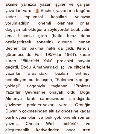
aksine yalnızca yazan işçiler ve çalışan 
yazarlar” vardı. 
[6]
 Becher, yazarların bugüne 
kadar toplumsal koşulları yalnızca 
yorumladığını, önemli olanınsa onları 
değiştirmek olduğunu söylüyordu! Edebiyatın 
ama bilhassa şiirin (hatta biraz daha 
özelleştirirsek sonenin) gücüne inanan 
Becher bir bakıma haklı da çıktı. Kendisi 
göremese de, Parti 1959’dan 1964’e kadar 
süren “Bitterfeld Yolu” projesini hayata 
geçirdi. Doğu Almanya’daki işçi ve çiftçilerle 
yazarlar arasındaki buzları eritmeyi 
hedefleyen bu buluşma, “Kalemini kap gel 
yoldaş!” sloganıyla taçlanan “Proleter 
Yazarlar Çevresi”ne önayak oldu. Doğu 
Almanya tarih sahnesinden silindiğinde 
yüzlerce proleter-yazar vardı: Örneğin 
Duvar’ın çökmesinden altı ay öncesine kadar 
parti üyesi olan ve pek çok önemli roman 
yazmış Christa Wolf, editörlük ve 
eleştirmenlik kariyerinden önce tren 