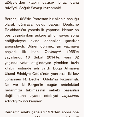
atölyelerden -tabiri caizse- biraz daha 
“ulvi”ydi: Soğuk Savaşı kazanmak!
Berger, 1928’de Protestan bir ailenin çocuğu 
olarak dünyaya geldi; babası Deutsche 
Reichbank’ta yöneticilik yapmıştı. Henüz on 
beş yaşındayken askere alındı, savaş sona 
erdiğindeyse evine dönebilen şanslılar 
arasındaydı. Döner dönmez şiir yazmaya 
başladı. İlk kitabı 
Teslimiyet,
 1955’te 
yayınlandı. 16 Şubat 2014’te, yani 82 
yaşında vefat ettiğindeyse yirmiden fazla 
kitabın üstünde adı vardı. Doğu Almanya 
Ulusal Edebiyat Ödülü’nün yanı sıra, iki kez 
Johannes R. Becher Ödülü’nü kazanmıştı. 
Ne var ki Berger’in bugün entelektüel 
radarımıza takılmasının sebebi başarıları 
değil, daha ziyade edebiyat 
sayesinde
edindiği “ikinci kariyeri”.
Berger’in edebi çabaları 1970’ten sonra ona 