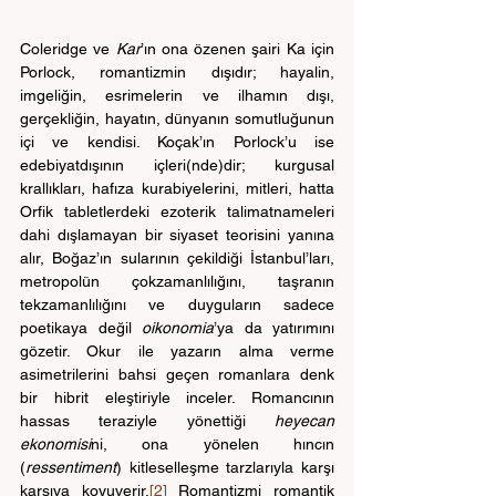
Coleridge ve 
Kar
’ın ona özenen şairi Ka için 
Porlock, romantizmin dışıdır; hayalin, 
imgeliğin, esrimelerin ve ilhamın dışı, 
gerçekliğin, hayatın, dünyanın somutluğunun 
içi ve kendisi. Koçak’ın Porlock’u ise 
edebiyatdışının içleri(nde)dir; kurgusal 
krallıkları, hafıza kurabiyelerini, mitleri, hatta 
Orfik tabletlerdeki ezoterik talimatnameleri 
dahi dışlamayan bir siyaset teorisini yanına 
alır, Boğaz’ın sularının çekildiği İstanbul’ları, 
metropolün çokzamanlılığını, taşranın 
tekzamanlılığını ve duyguların sadece 
poetikaya değil 
oikonomia
’ya da yatırımını 
gözetir. Okur ile yazarın alma verme 
asimetrilerini bahsi geçen romanlara denk 
bir hibrit eleştiriyle inceler. Romancının 
hassas teraziyle yönettiği 
heyecan 
ekonomisi
ni, ona yönelen hıncın 
(
ressentiment
) kitleselleşme tarzlarıyla karşı 
karşıya koyuverir.
[2]
 Romantizmi romantik 