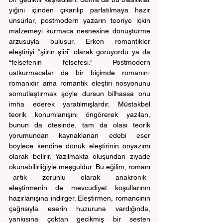
yığını içinden çıkarılıp parlatılmaya hazır 
unsurlar, postmodern yazarın teoriye içkin 
malzemeyi kurmaca nesnesine dönüştürme 
arzusuyla buluşur. Erken romantikler 
eleştiriyi “şiirin şiiri” olarak görüyordu ya da 
“felsefenin felsefesi.” Postmodern 
üstkurmacalar da bir biçimde romanın-
romanıdır ama romantik eleştiri nosyonunu 
somutlaştırmak şöyle dursun bilhassa onu 
imha ederek yaratılmışlardır. Müstakbel 
teorik konumlanışını öngörerek yazılan, 
bunun da ötesinde, tam da olası teorik 
yorumundan kaynaklanan edebi eser 
böylece kendine dönük eleştirinin önyazımı 
olarak belirir. Yazılmakta oluşundan ziyade 
okunabilirliğiyle meşguldür. Bu eğilim, romanı 
–a
rtık zorunlu olarak anakro
nik– 
eleştirmenin de mevcudiyet koşullarının 
hazırlanışına indirger. Eleştirmen, romancının 
çağrısıyla eserin huzuruna vardığında, 
yankısına çoktan gecikmiş bir sesten 