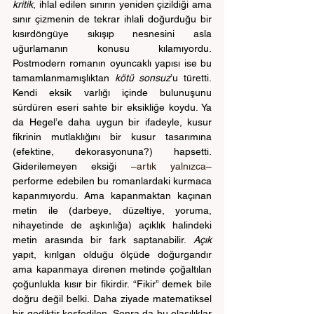
kritik
, ihlal edilen sınırın yeniden çizildiği ama 
sınır çizmenin de tekrar ihlali doğurduğu bir 
kısırdöngüye sıkışıp nesnesini asla 
uğurlamanın konusu kılamıyordu. 
Postmodern romanın oyuncaklı yapısı ise bu 
tamamlanmamışlıktan 
kötü sonsuz
’u türetti. 
Kendi eksik varlığı içinde bulunuşunu 
sürdüren eseri sahte bir eksikliğe koydu. Ya 
da Hegel’e daha uygun bir ifadeyle, kusur 
fikrinin mutlaklığını bir kusur tasarımına 
(efektine, dekorasyonuna?) hapsetti. 
Giderilemeyen eksiği 
–artık yalnızca– 
performe edebilen bu romanlardaki kurmaca 
kapanmıyordu. Ama kapanmaktan kaçınan 
metin ile (darbeye, düzeltiye, yoruma, 
nihayetinde de aşkınlığa) açıklık halindeki 
metin arasında bir fark saptanabilir. 
Açık 
yapıt, kırılgan olduğu ölçüde doğurgandır 
ama kapanmaya direnen metinde çoğaltılan 
çoğunlukla kısır bir fikirdir. “Fikir” demek bile 
doğru değil belki. Daha ziyade matematiksel 
bir gediktir keşfedilen. Sonra da bu olasılıklar 