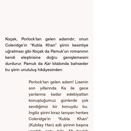
Koçak, Porlock’tan gelen adamdır; onun 
Coleridge’in “Kubla Khan” şiirini kesintiye 
uğratması gibi Koçak da Pamuk’un romanının 
kendi eleştirisine doğru genişlemesini 
durdurur. Pamuk da
 Kar
 kitabında bahseder 
bu şiirin unutuluş hikâyesinden:
Porlock’tan gelen adam! Lisenin 
son yıllarında Ka ile gece 
yarılarına kadar edebiyattan 
konuştuğumuz günlerde çok 
sevdiğimiz bir konuydu bu. 
İngiliz şiirini biraz tanıyan herkes 
Coleridge’in “Kubla Khan” 
(Kubilay Han) adlı şiirinin başına 