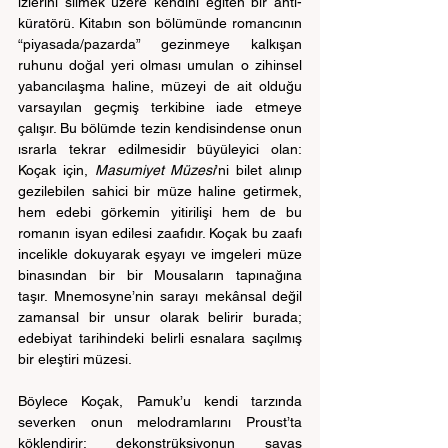
izlerini silmek üzere kendini eğiten bir anti-
küratörü. Kitabın son bölümünde romancının 
“piyasada/pazarda” gezinmeye kalkışan 
ruhunu doğal yeri olması umulan o zihinsel 
yabancılaşma haline, müzeyi de ait olduğu 
varsayılan geçmiş terkibine iade etmeye 
çalışır. Bu bölümde tezin kendisindense onun 
ısrarla tekrar edilmesidir büyüleyici olan: 
Koçak için, 
Masumiyet Müzesi
’ni bilet alınıp 
gezilebilen sahici bir müze haline getirmek, 
hem edebi görkemin yitirilişi hem de bu 
romanın isyan edilesi zaafıdır. Koçak bu zaafı 
incelikle dokuyarak eşyayı ve imgeleri müze 
binasından bir bir Mousaların tapınağına 
taşır. Mnemosyne’nin sarayı mekânsal değil 
zamansal bir unsur olarak belirir burada; 
edebiyat tarihindeki belirli esnalara saçılmış 
bir eleştiri müzesi. 
Böylece Koçak, Pamuk’u kendi tarzında 
severken onun melodramlarını Proust’ta 
köklendirir; dekonstrüksiyonun savaş 