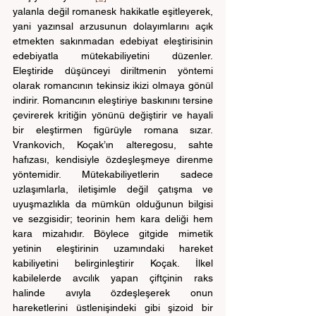
yalanla değil romanesk hakikatle eşitleyerek, 
yani yazınsal arzusunun dolayımlarını açık 
etmekten sakınmadan edebiyat eleştirisinin 
edebiyatla mütekabiliyetini düzenler. 
Eleştiride düşünceyi diriltmenin yöntemi 
olarak romancının tekinsiz ikizi olmaya gönül 
indirir. Romancının eleştiriye baskınını tersine 
çevirerek kritiğin yönünü değiştirir ve hayali 
bir eleştirmen figürüyle romana sızar. 
Vrankovich, Koçak’ın alteregosu, sahte 
hafızası, kendisiyle özdeşleşmeye direnme 
yöntemidir. Mütekabiliyetlerin sadece 
uzlaşımlarla, iletişimle değil çatışma ve 
uyuşmazlıkla da mümkün olduğunun bilgisi 
ve sezgisidir; teorinin hem kara deliği hem 
kara mizahıdır. Böylece gitgide mimetik 
yetinin eleştirinin uzamındaki hareket 
kabiliyetini belirginleştirir Koçak. İlkel 
kabilelerde avcılık yapan çiftçinin raks 
halinde avıyla özdeşleşerek onun 
hareketlerini üstlenişindeki gibi şizoid bir 