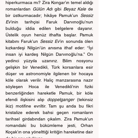
hiperkurmaca mı? Zira Kongar’ın temel aldığı 
romanlardan 
Gülün Adı
 gibi 
Beyaz Kale 
de 
bir üstkurmacadır; hikâye Pamuk’un 
Sessiz 
Ev
’inin tarihçisi Faruk Darvınoğlu’nun 
bulduğu iddia edilen belgelere dayanır. 
Üstelik oyun henüz ithafta başlar. Pamuk 
kitabını Faruk’un 
Sessiz Ev
’in sonunda ölen 
kızkardeşi Nilgün’ün anısına ithaf eder: “İyi 
insan iyi kardeş Nilgün Darvınoğlu’na.” On 
yedinci yüzyıla uzanırız. Bilim nosyonu 
gelişkin bir Venedikli, Türk korsanlara esir 
düşer ve astronomiyle ilgilenen bir hocaya 
köle olarak verilir. Haliç manzarasına nazır 
söyleşen Hoca ile Venedikli’nin fiziki 
benzerliğinden hareketle Pamuk, bir köle 
efendi ilişkisini alıp 
doppelganger
 (tekinsiz 
ikiz) motifine evriltir. Tam şu anda bu fikri 
kristalize ederek bahsi geçen romanların 
tarihsel girdabından çıkalım. Zira Pamuk’un 
romandaki bu bükümleme jesti, Orhan 
Koçak’ın ona yönelttiği kritiğin hareketine dair 