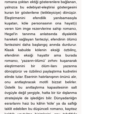
romana çoktan ektiği gösterenlere bağlanan, 
yalnızca bu edebiyat-eleştirisi göstergesini 
kuran bir gösterilene (tetikleyiciye) dönüşür. 
Eleştirmenini efendilik yanılsamasıyla 
kuşatan, köle personasının ona hayat(ı) 
veren tüm imge rezervlerine sahip romancı, 
Hegel’in tanınma anlatısında diyalektik 
hareketi sağlayan fanteziyi, efendinin ölümü 
fantezisini daha başlangıç anında durdurur. 
Klasik kabulde kölenin eksiği özbilinç, 
efendinin eksiği hayattır ama burada 
romancı, ‘yazarın-ölümü’ zırhını kuşanarak 
eleştirmenini bir ölüm-ilanı yazarına 
dönüştürür ve özbilinci paylaştırma kudretini 
elinde tutar. Eserinin hatırlanışının önünü alır, 
onu anıtlaştıracak motifi bizzat belirler. 
Üstelik bu anıtlaştırma kapasitesinin salt 
övgüyle değil yergiyle, hatta bir tür dışlanma 
stratejisiyle de işlediğini bilir. Dünyadanlığın 
esrarlarını haiz bu kâhin ‘köle’ ya da saflığı 
taklit edebilen bu düşünceli romancı, kayıtsız 
kaldığı unutulma biçimlerini, onu tehditkâr 