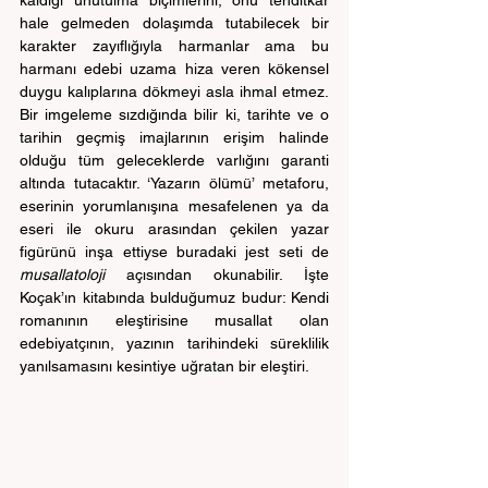
hale gelmeden dolaşımda tutabilecek bir 
karakter zayıflığıyla harmanlar ama bu 
harmanı edebi uzama hiza veren kökensel 
duygu kalıplarına dökmeyi asla ihmal etmez. 
Bir imgeleme sızdığında bilir ki, tarihte ve o 
tarihin geçmiş imajlarının erişim halinde 
olduğu tüm geleceklerde varlığını garanti 
altında tutacaktır. ‘Yazarın ölümü’ metaforu, 
eserinin yorumlanışına mesafelenen ya da 
eseri ile okuru arasından çekilen yazar 
figürünü inşa ettiyse buradaki jest seti de 
musallatoloji
 açısından okunabilir. İşte 
Koçak’ın kitabında bulduğumuz budur: Kendi 
romanının eleştirisine musallat olan 
edebiyatçının, yazının tarihindeki süreklilik 
yanılsamasını kesintiye uğratan bir eleştiri.