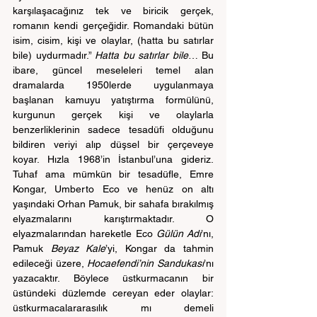
karşılaşacağınız tek ve biricik gerçek, 
romanın kendi gerçeğidir. Romandaki bütün 
isim, cisim, kişi ve olaylar, (hatta bu satırlar 
bile) uydurmadır.” 
Hatta bu satırlar bile
… Bu 
ibare, güncel meseleleri temel alan 
dramalarda 1950lerde uygulanmaya 
başlanan kamuyu yatıştırma formülünü, 
kurgunun gerçek kişi ve olaylarla 
benzerliklerinin sadece tesadüfi olduğunu 
bildiren veriyi alıp düşsel bir çerçeveye 
koyar. Hızla 1968’in İstanbul’una gideriz. 
Tuhaf ama mümkün bir tesadüfle, Emre 
Kongar, Umberto Eco ve henüz on altı 
yaşındaki Orhan Pamuk, bir sahafa bırakılmış 
elyazmalarını karıştırmaktadır. O 
elyazmalarından hareketle Eco 
Gülün Adı
’nı, 
Pamuk
 Beyaz Kale
’yi, Kongar da tahmin 
edileceği üzere, 
Hocaefendi’nin Sandukası
’nı 
yazacaktır. Böylece üstkurmacanın bir 
üstündeki düzlemde cereyan eder olaylar: 
üstkurmacalararasılık mı demeli 