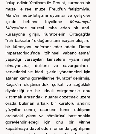
üslup edinir. Yeşilçam ile Proust, kurmaca bir 
müze ile reel müze, Freud’un fetişizmiyle, 
Marx’ın meta-fetişizmi uyumlar ve çelişkiler 
içinde birbirine teyellenir. 
Masumiyet 
Müzesi
’nde müzeyi imha eden bir anti-
kürasyona girişir. Küratörlerin Ortaçağ’da 
“ruh bakıcıları” olduğunu anımsayan eleştirel 
bir kürasyonu seferber eder adeta. Roma 
İmparatorluğu’nda “zihinsel yabancılaşma” 
yaşadığı varsayılan kimselere –yani reşit 
olmayanlara, delilere ve savurganlara– 
servetlerini ve idari işlerini yönetmeleri için 
atanan kamu görevlilerine “küratör” denirmiş. 
Koçak’ın eleştirisindeki şefkat ve soğukluk 
diyalektiği de bir ideali esirgemekle onu 
kıstırmak arasındaki nüansı gözetmek üzere 
orada bulunan arkaik bir küratörü andırır: 
yüzyıllar sonra, eserlerin temin edilişinin 
ardındaki yıkımı ve sömürüyü bastırmakla 
görevlendirileceği için onu bir vitrine 
kapatılmaya davet eden romanda çağrılışının 