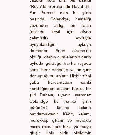
yazdığı notu bilir. Alt başlığı 
“Rüya’da Görülen Bir Hayal, Bir 
Şiir Parçası” olan bu şiirin 
başında Coleridge, hastalığı 
yüzünden aldığı bir ilacın 
(aslında keyif için afyon 
çekmiştir) etkisiyle 
uyuyakaldığını, uykuya 
dalmadan önce okumakta 
olduğu kitabın cümlelerinin derin 
uykuda gördüğü harika rüyada 
sanki birer nesneye ve bir şiire 
dönüştüğünü anlatır. Hiçbir zihni 
çaba harcamadan sanki 
kendiliğinden oluşan harika bir 
şiir! Dahası, uyanır uyanmaz 
Coleridge bu harika şiirin 
bütününü kelime kelime 
hatırlamaktadır. Kâğıt, kalem, 
mürekkep çıkarır ve merakla 
mısra mısra şiiri hızla yazmaya 
girişir. Ünlü şiirin bildiğimiz 