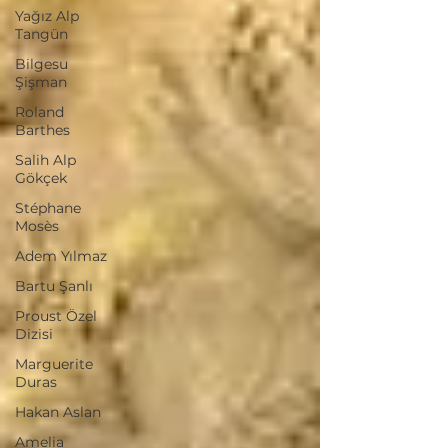
Yağız Alp
Tangün
Bilgesu
Şişman
Roland
Barthes
Salih Alp
Gökçek
Stéphane
Mosès
Adem Yılmaz
Bartu Şanlı
Proust Özel
Dizisi
Marguerite
Duras
Hakan Aslan
Amelia