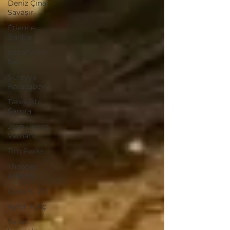
Deniz Çınar
Savaşır
Étienne
Balibar
Sebahattin
Şen
Süreyya
Karacabey
Tarek Abi
Samra
Jean-Pierre
Vernant
Tim Parks
Theodor
Adorno
Ozan K. Dil
Ayfer Tunç
Sezen