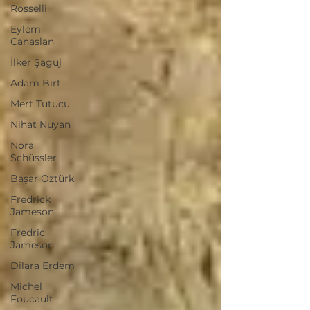
Rosselli
Eylem
Canaslan
İlker Şaguj
Adam Birt
Mert Tutucu
Nihat Nuyan
Nora
Schüssler
Başar Öztürk
Fredrick
Jameson
Fredric
Jameson
Dilara Erdem
Michel
Foucault