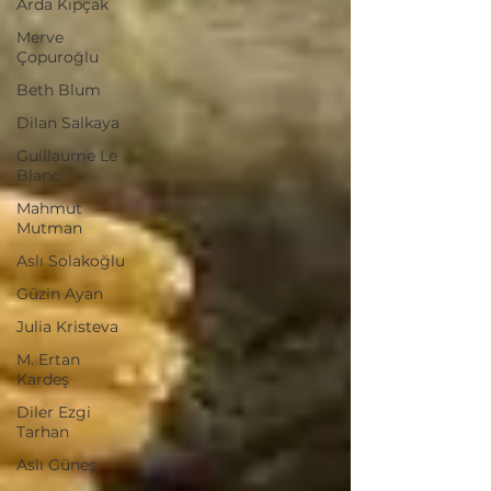
Arda Kıpçak
Merve
Çopuroğlu
Beth Blum
Dilan Salkaya
Guillaume Le
Blanc
Mahmut
Mutman
Aslı Solakoğlu
Güzin Ayan
Julia Kristeva
M. Ertan
Kardeş
Diler Ezgi
Tarhan
Aslı Güneş