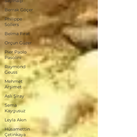
Sayınalp
Berrak Göçer
Philippe
Sollers
Belma Fırat
Orçun Güzer
Pier Paolo
Pasolini
Raymond
Geuss
Mehmet
Arşimet
Aslı Şiray
Sema
Kaygusuz
Leyla Akın
Hüsamettin
Çetinkaya