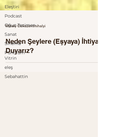
Eleştiri
Podcast
Oğuz Tecimen
Sanat
Mihaly Csikszentmihalyi
Sinema
Punctum
Neden Şeylere (Eşyaya) İhtiyaç
Vitrin
Duyarız?
eleş
Sebahattin