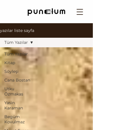
yazılar liste sayfa
Tüm Yazılar
Tüm Yazılar
Kitap
Söyleşi
Cana Bostan
Utku
Özmakas
Yasin
Karaman
Begüm
Kovulmaz