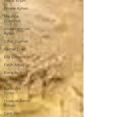
Murat Erşen
Emine Ayhan
Maurice
Blanchot
Abdurrahman
Aydın
Cihat Duman
Cemal Ener
Elis Şimşon
Fatih Altuğ
Barış Aydın
Aslı Odman
Süreyyya
Evren
Hüseyin Deniz
Özcan
Cem İleri