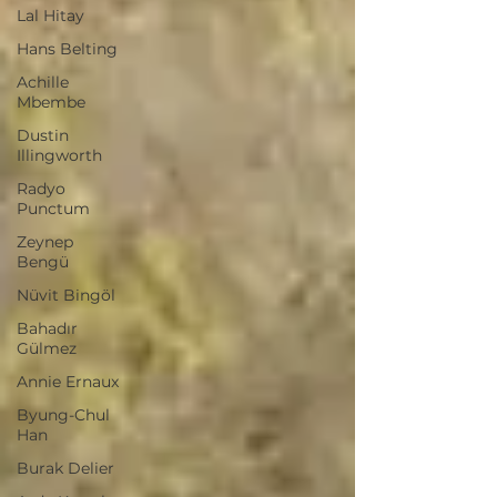
Lal Hitay
Hans Belting
Achille
Mbembe
Dustin
Illingworth
Radyo
Punctum
Zeynep
Bengü
Nüvit Bingöl
Bahadır
Gülmez
Annie Ernaux
Byung-Chul
Han
Burak Delier