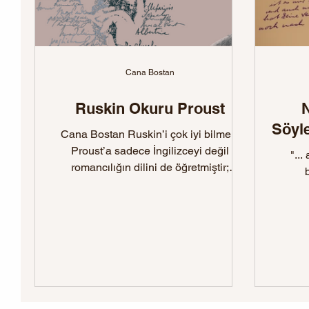
Cana Bostan
Ruskin Okuru Proust
N
Söyle
Cana Bostan Ruskin’i çok iyi bilmek,
Proust’a sadece İngilizceyi değil
"...
romancılığın dilini de öğretmiştir;
romanın evreninde gerçekleşen...