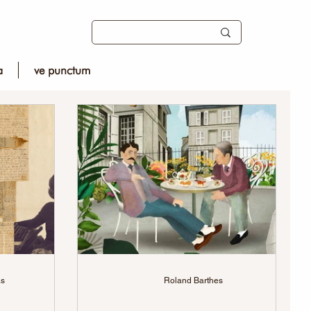
a
ve punctum
as
Roland Barthes