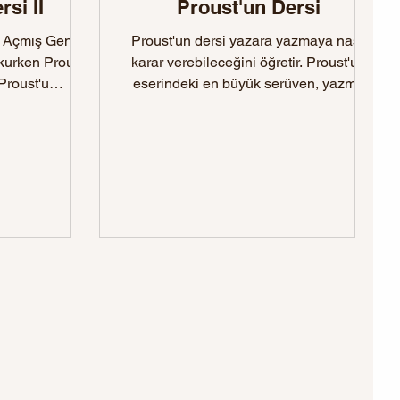
si II
Proust'un Dersi
Proust'un dersi yazara yazmaya nasıl
okurken Proust
karar verebileceğini öğretir. Proust'un
Proust'u
eserindeki en büyük serüven, yazma
azıyoruz,...
kararının bu sahnelenmesi,
uygulamasıdır ve ben bu kararı birbirini
izleyen üç eylem/perde, üç büyük uğrak
şeklinde görüyorum.