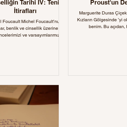
elliğin Tarihi IV: Tenin
Proust'un Der
İtirafları
Marguerite Duras Çiçek Açmış Genç
Kızların Gölgesinde ’yi 
ult Michel Foucault’nun
benim. Bu açıdan, 
dar, benlik ve cinsellik üzerine
okuduğumuz zaman onu y
celerimizi ve varsayımlarımızı
değiştiren “Cinselliğin...