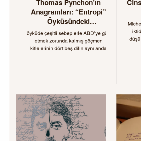
Thomas Pynchon’ın
Cins
Anagramları: “Entropi”
Öyküsündeki
Michel Fouca
İsimlendirmelere Dair Bir
ikti
öyküde çeşitli sebeplerle ABD’ye göç
düşün
Tez
etmek zorunda kalmış göçmen
kitlelerinin dört beş dilin aynı anda
konuşulduğu, diller arası geçişin
doğallıkla yapıldığı polyglot
partilerinden bahsedilir. Yeni katılan
misafirler bu çokdilli sohbetlere dahil
olamadıklarında bir biçimde dışlanır, bu
çokdilli vatandaşlar tarafından
görmezden gelinirler.