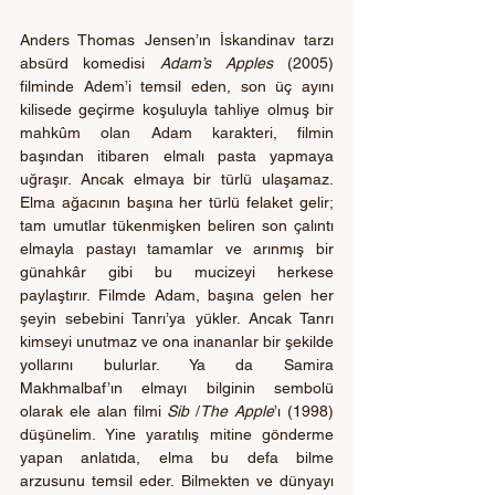
Anders Thomas Jensen’ın İskandinav tarzı 
absürd komedisi 
Adam’s Apples
 (2005) 
filminde Adem’i temsil eden, son üç ayını 
kilisede geçirme koşuluyla tahliye olmuş bir 
mahkûm olan Adam karakteri, filmin 
başından itibaren elmalı pasta yapmaya 
uğraşır. Ancak elmaya bir türlü ulaşamaz. 
Elma ağacının başına her türlü felaket gelir; 
tam umutlar tükenmişken beliren son çalıntı 
elmayla pastayı tamamlar ve arınmış bir 
günahkâr gibi bu mucizeyi herkese 
paylaştırır. Filmde Adam, başına gelen her 
şeyin sebebini Tanrı’ya yükler. Ancak Tanrı 
kimseyi unutmaz ve ona inananlar bir şekilde 
yollarını bulurlar. Ya da Samira 
Makhmalbaf’ın elmayı bilginin sembolü 
olarak ele alan filmi 
Sib
 /
The Apple
’ı (1998) 
düşünelim. Yine yaratılış mitine gönderme 
yapan anlatıda, elma bu defa bilme 
arzusunu temsil eder. Bilmekten ve dünyayı 