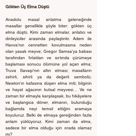
Gökten Üç Elma Düştü 
Anadolu masal anlatma geleneğinde 
masallar genellikle şöyle biter: gökten üç 
elma düştü. Kimi zaman elmalar, anlatıcı ve 
dinleyiciler arasında paylaştırılır. Adem ile 
Havva’nın cennetten kovulmasına neden 
olan yasak meyve; Gregor Samsa’ya babası 
tarafından fırlatılan ve sırtında çürümeye 
başlaması sonucu ölümüne yol açan elma; 
Truva Savaşı’nın altın elması; masalların 
zehirli, sihirli ya da değerli sembolü; 
Newton’ın kafasına düşen elma miti; bilginin 
ve hayat ağacının kutsal meyvesi… Ve ne 
zaman bir elmayla karşılaşsak, bu hikâyelere 
ve başlangıca döner, elmanın, bulunduğu 
bağlamda neyi temsil ettiğini aramaya 
koyuluruz. Belki de elmaya gereğinden fazla 
anlam yüklüyoruz. Kimi zaman da elma, 
sadece bir elma olduğu için orada olamaz 
mı? 