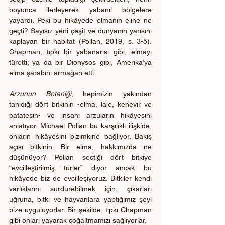
boyunca ilerleyerek yabanıl bölgelere 
yayardı. Peki bu hikâyede elmanın eline ne 
geçti? Sayısız yeni çeşit ve dünyanın yarısını 
kaplayan bir habitat (Pollan, 2019, s. 3-5). 
Chapman, tıpkı bir yabanarısı gibi, elmayı 
türetti; ya da bir Dionysos gibi, Amerika’ya 
elma şarabını armağan etti. 
Arzunun Botaniği
, hepimizin yakından 
tanıdığı dört bitkinin -elma, lale, kenevir ve 
patatesin- ve insani arzuların hikâyesini 
anlatıyor. Michael Pollan bu karşılıklı ilişkide, 
onların hikâyesini bizimkine bağlıyor. Bakış 
açısı bitkinin: Bir elma, hakkımızda ne 
düşünüyor? Pollan seçtiği dört bitkiye 
“evcilleştirilmiş türler” diyor ancak bu 
hikâyede biz de evcilleşiyoruz. Bitkiler kendi 
varlıklarını sürdürebilmek için, çıkarları 
uğruna, bitki ve hayvanlara yaptığımız şeyi 
bize uyguluyorlar. Bir şekilde, tıpkı Chapman 
gibi onları yayarak çoğaltmamızı sağlıyorlar. 