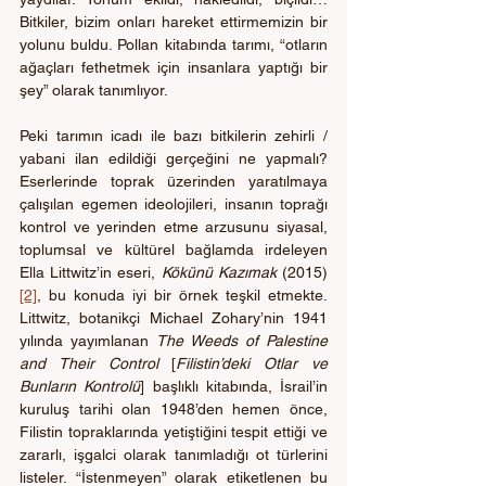
Bitkiler, bizim onları hareket ettirmemizin bir 
yolunu buldu. Pollan kitabında tarımı, “otların 
ağaçları fethetmek için insanlara yaptığı bir 
şey” olarak tanımlıyor.
Peki tarımın icadı ile bazı bitkilerin zehirli / 
yabani ilan edildiği gerçeğini ne yapmalı? 
Eserlerinde toprak üzerinden yaratılmaya 
çalışılan egemen ideolojileri, insanın toprağı 
kontrol ve yerinden etme arzusunu siyasal, 
toplumsal ve kültürel bağlamda irdeleyen 
Ella Littwitz’in eseri, 
Kökünü Kazımak 
(2015) 
[2]
, bu konuda iyi bir örnek teşkil etmekte. 
Littwitz, botanikçi Michael Zohary’nin 1941 
yılında yayımlanan 
The Weeds of Palestine 
and Their Control
 [
Filistin’deki Otlar ve 
Bunların Kontrolü
] başlıklı kitabında, İsrail’in 
kuruluş tarihi olan 1948’den hemen önce, 
Filistin topraklarında yetiştiğini tespit ettiği ve 
zararlı, işgalci olarak tanımladığı ot türlerini 
listeler. “İstenmeyen” olarak etiketlenen bu 