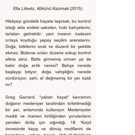
Ella Littwitz, 
Kökünü Kazımak
 (2015).
Hikâyeyi gündelik hayata taşırsak, bu kontrol 
isteği akla evdeki saksıları, hobi bahçelerini, 
tarlaları getirebilir: yani insanın iradesini 
ortaya koyduğu yapay seçilim arenalarını. 
Doğa, bitkilerini sıralı ve düzenli bir şekilde 
ekmez. Bizlerse onları düzene sokup kontrol 
altına alırız. Balta girmemiş orman ya da 
bakir doğa artık neresi? Bahçe nerede 
başlayıp bitiyor, doğa vahşiliğini nerede 
sürdürüyor, sahi, el değmemiş bir yer kaldı 
mı? 
Greg Garrard, “yaban hayat” kavramını 
doğanın medeniyet tarafından kirletilmediği 
bir yer, anlamında kullanıyor. Medeniyetin 
maddi ve manevi kirliliğinden yorulanların 
yeniden diriliş için sığındığı, 18. Yüzyıl 
öncesinde kaçış ve dönüş motiflerini de 
barındıran yaban hayat, Yahudi-Hıristiyan 