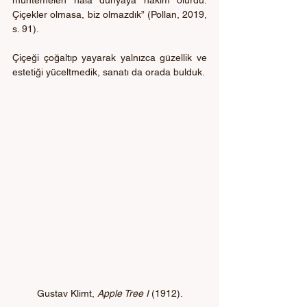
muhtemelen hâlâ dünyaya hâkim olurdu. 
Çiçekler olmasa, biz olmazdık” (Pollan, 2019, 
s. 91). 
Çiçeği çoğaltıp yayarak yalnızca güzellik ve 
estetiği yüceltmedik, sanatı da orada bulduk.
Gustav Klimt, 
Apple Tree I
 (1912).