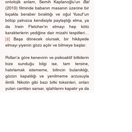
ontolojik anlam, Semih Kaplanoğlu’un 
Bal
(2010) filminde babanın masanın üzerine bir 
bıçakla beraber bıraktığı ve oğul Yusuf’un 
bölüp yalnızca kendisiyle paylaştığı elma, ya 
da Irwin Fletcher’ın elmayı hep kötü 
karakterlerin yediğine dair mizahi tespitleri… 
[4]
 Başa dönecek olursak, bir hikâyede 
elmayı yiyenin gözü açılır ve bilmeye başlar. 
Pollan’a göre kenevirin ve psikoaktif bitkilerin 
bize sunduğu bilgi ise, tam tersine, 
hatırlamak istememe, bilincin bulanıklığı, 
gözün kapalılığı ve yenilmeme arzusuyla 
ilintili. Nikotin gibi bazı bitki toksinleri, onları 
yutan canlıları sarsar, iştahlarını kapatır ya da 
sinir sistemlerini bozar. Örneğin 
yabanturbundaki ışığa duyarlaştırıcı 
maddeler, onu yiyen hayvanların güneşte 
yanmasına neden olur (Pollan, 2019, s. 97). 