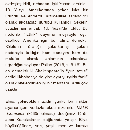
özdeşleştirildi, ardından İçki Yasağı getirildi. 
18. Yüzyıl Amerika’sında şeker lüks bir 
üründü ve enderdi. Kızılderililer tatlandırıcı 
olarak akçaağaç şurubu kullanırdı. Şekerin 
ucuzlaması ancak 19. Yüzyıl’da oldu. Bu 
nedenle “tatlılık” duyumu meyveyle eşti; 
özellikle Amerika için bu, elma demekti. 
Kölelerin ürettiği şekerkamışı şekeri 
nedeniyle tatlılığın hem deneyim hem de 
metafor olarak anlamının iskontoya 
uğradığını söylüyor Pollan (2019, s. 9-16). Bu 
da demektir ki Shakespeare’in “yılın tatlısı” 
dediği ilkbahar ya da yine aynı yüzyılda “tatlı” 
olarak nitelendirilen iyi bir manzara, artık çok 
uzakta.
Elma çekirdekleri acıdır çünkü bir miktar 
siyanür içerir ve fazla tüketimi zehirler. 
Malus 
domestica
 (kültür elması) dediğimiz türün 
atası Kazakistan’ın dağlarında yetişir. Bilye 
büyüklüğünde, sarı, yeşil, mor ve kırmızı 