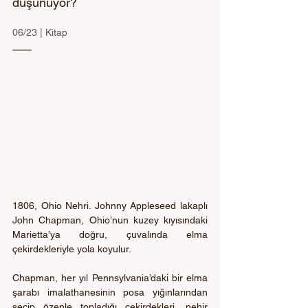
düşünüyor?
06/23 | Kitap
1806, Ohio Nehri. Johnny Appleseed lakaplı 
John Chapman, Ohio’nun kuzey kıyısındaki 
Marietta’ya doğru, çuvalında elma 
çekirdekleriyle yola koyulur. 
Chapman, her yıl Pennsylvania’daki bir elma 
şarabı imalathanesinin posa yığınlarından 
seçip özenle topladığı çekirdekleri, nehir 