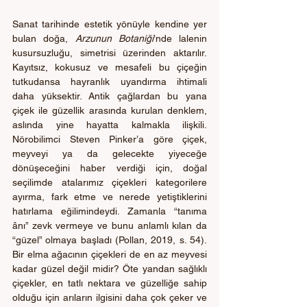
Sanat tarihinde estetik yönüyle kendine yer 
bulan doğa, 
Arzunun Botaniği
’nde lalenin 
kusursuzluğu, simetrisi üzerinden aktarılır. 
Kayıtsız, kokusuz ve mesafeli bu çiçeğin 
tutkudansa hayranlık uyandırma ihtimali 
daha yüksektir. Antik çağlardan bu yana 
çiçek ile güzellik arasında kurulan denklem, 
aslında yine hayatta kalmakla ilişkili. 
Nörobilimci Steven Pinker’a göre çiçek, 
meyveyi ya da gelecekte yiyeceğe 
dönüşeceğini haber verdiği için, doğal 
seçilimde atalarımız çiçekleri kategorilere 
ayırma, fark etme ve nerede yetiştiklerini 
hatırlama eğilimindeydi. Zamanla “tanıma 
ânı” zevk vermeye ve bunu anlamlı kılan da 
“güzel” olmaya başladı (Pollan, 2019, s. 54). 
Bir elma ağacının çiçekleri de en az meyvesi 
kadar güzel değil midir? Öte yandan sağlıklı 
çiçekler, en tatlı nektara ve güzelliğe sahip 
olduğu için arıların ilgisini daha çok çeker ve 