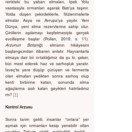
renkteki bu yaban elmaları, İpek Yolu 
vasıtasıyla ormanları aşarak Batı’ya taşınır. 
Yolda düşen çekirdeklerle, filizlenmelerle 
elmalar Asya ve Avrupa’ya yayılır. Yeni 
Dünya, yeni elma rezervlerine sahip olur. 
Çinlilerin aşılamayı keşfetmesiyle gerçek 
evcilleşme başlar (Pollan, 2019, s. 11). 
Arzunun Botaniği
, elmanın hikâyesini 
başlangıcından itibaren anlatır. Hayvanlarla 
elmaya dair bir ortaklığımız da şu ki, şeker, 
bizi mest ederek haz ve sarhoşluk yaratır. 
İsveç’te yere düşüp çürüyen ve fermente 
olan elmaları yedikten sonra sarhoş olup 
kenti birbirine katan, sonunda elma 
ağaçlarına asılı kalan geyikleri hatırladınız 
mı? 
[1]
Kontrol Arzusu
Sonra tarım geldi; insanlar “onlara” yer 
açmak için ormanları kesip yenebilir otları 
yaydılar. Tohum ekildi, nakledildi, biçildi… 