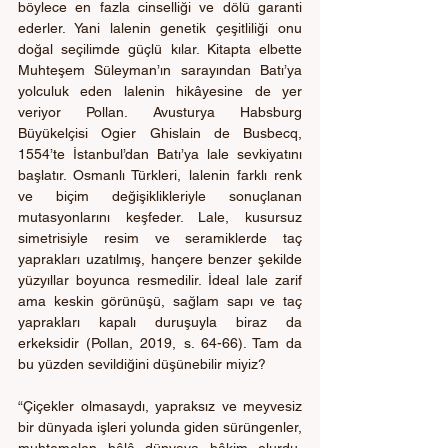
böylece en fazla cinselliği ve dölü garanti 
ederler. Yani lalenin genetik çeşitliliği onu 
doğal seçilimde güçlü kılar. Kitapta elbette 
Muhteşem Süleyman’ın sarayından Batı’ya 
yolculuk eden lalenin hikâyesine de yer 
veriyor Pollan. Avusturya Habsburg 
Büyükelçisi Ogier Ghislain de Busbecq, 
1554’te İstanbul’dan Batı’ya lale sevkiyatını 
başlatır. Osmanlı Türkleri, lalenin farklı renk 
ve biçim değişiklikleriyle sonuçlanan 
mutasyonlarını keşfeder. Lale, kusursuz 
simetrisiyle resim ve seramiklerde taç 
yaprakları uzatılmış, hançere benzer şekilde 
yüzyıllar boyunca resmedilir. İdeal lale zarif 
ama keskin görünüşü, sağlam sapı ve taç 
yaprakları kapalı duruşuyla biraz da 
erkeksidir (Pollan, 2019, s. 64-66). Tam da 
bu yüzden sevildiğini düşünebilir miyiz?
“Çiçekler olmasaydı, yapraksız ve meyvesiz 
bir dünyada işleri yolunda giden sürüngenler, 