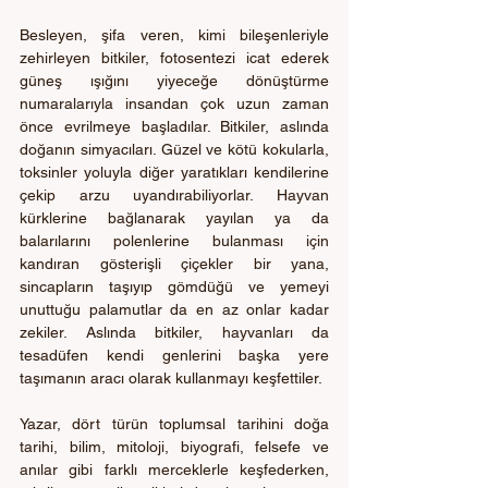
Besleyen, şifa veren, kimi bileşenleriyle 
zehirleyen bitkiler, fotosentezi icat ederek 
güneş ışığını yiyeceğe dönüştürme 
numaralarıyla insandan çok uzun zaman 
önce evrilmeye başladılar. Bitkiler, aslında 
doğanın simyacıları. Güzel ve kötü kokularla, 
toksinler yoluyla diğer yaratıkları kendilerine 
çekip arzu uyandırabiliyorlar. Hayvan 
kürklerine bağlanarak yayılan ya da 
balarılarını polenlerine bulanması için 
kandıran gösterişli çiçekler bir yana, 
sincapların taşıyıp gömdüğü ve yemeyi 
unuttuğu palamutlar da en az onlar kadar 
zekiler. Aslında bitkiler, hayvanları da 
tesadüfen kendi genlerini başka yere 
taşımanın aracı olarak kullanmayı keşfettiler.
Yazar, dört türün toplumsal tarihini doğa 
tarihi, bilim, mitoloji, biyografi, felsefe ve 
anılar gibi farklı merceklerle keşfederken, 