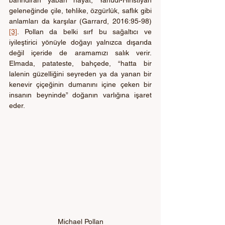
geleneğinde çile, tehlike, özgürlük, saflık gibi 
anlamları da karşılar (Garrard, 2016:95-98) 
[3]
. Pollan da belki sırf bu sağaltıcı ve 
iyileştirici yönüyle doğayı yalnızca dışarıda 
değil içeride de aramamızı salık verir. 
Elmada, patateste, bahçede, “hatta bir 
lalenin güzelliğini seyreden ya da yanan bir 
kenevir çiçeğinin dumanını içine çeken bir 
insanın beyninde” doğanın varlığına işaret 
eder.
Michael Pollan