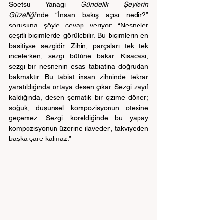
Soetsu Yanagi 
Gündelik Şeylerin 
Güzelliği
’nde “İnsan bakış açısı nedir?” 
sorusuna şöyle cevap veriyor: “Nesneler 
çeşitli biçimlerde görülebilir. Bu biçimlerin en 
basitiyse sezgidir. Zihin, parçaları tek tek 
incelerken, sezgi bütüne bakar. Kısacası, 
sezgi bir nesnenin esas tabiatına doğrudan 
bakmaktır. Bu tabiat insan zihninde tekrar 
yaratıldığında ortaya desen çıkar. Sezgi zayıf 
kaldığında, desen şematik bir çizime döner; 
soğuk, düşünsel kompozisyonun ötesine 
geçemez. Sezgi köreldiğinde bu yapay 
kompozisyonun üzerine ilaveden, takviyeden 
başka çare kalmaz.”