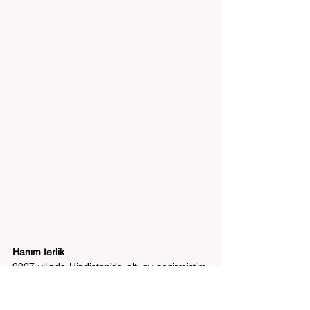
Hanım terlik
2007 yılında Hindistan’da altı ay geçirmiştim. 
O gün bu gündür giydiğim bu el yapımı 
terliklere ben "Hanım Terlik" diyorum. Bu el 
yapımı terliklerin üzerinde onu yapan ustanın 