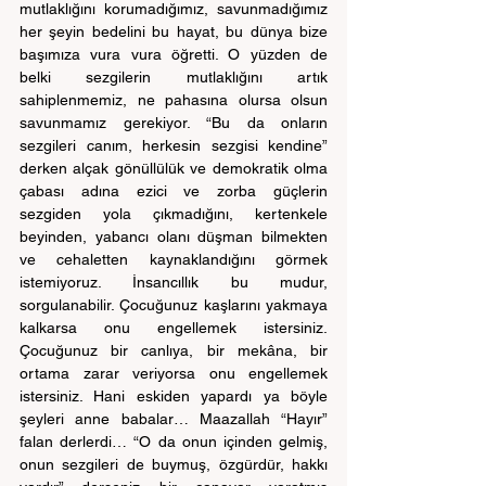
mutlaklığını korumadığımız, savunmadığımız 
her şeyin bedelini bu hayat, bu dünya bize 
başımıza vura vura öğretti. O yüzden de 
belki sezgilerin mutlaklığını artık 
sahiplenmemiz, ne pahasına olursa olsun 
savunmamız gerekiyor. “Bu da onların 
sezgileri canım, herkesin sezgisi kendine” 
derken alçak gönüllülük ve demokratik olma 
çabası adına ezici ve zorba güçlerin 
sezgiden yola çıkmadığını, kertenkele 
beyinden, yabancı olanı düşman bilmekten 
ve cehaletten kaynaklandığını görmek 
istemiyoruz. İnsancıllık bu mudur, 
sorgulanabilir. Çocuğunuz kaşlarını yakmaya 
kalkarsa onu engellemek istersiniz. 
Çocuğunuz bir canlıya, bir mekâna, bir 
ortama zarar veriyorsa onu engellemek 
istersiniz. Hani eskiden yapardı ya böyle 
şeyleri anne babalar… Maazallah “Hayır” 
falan derlerdi… “O da onun içinden gelmiş, 
onun sezgileri de buymuş, özgürdür, hakkı 