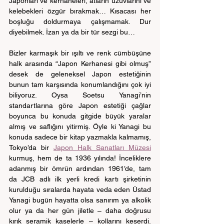
Japonları ve kerhaneleri, atların uzuvlarını ve 
kelebekleri özgür bırakmak… Kısacası her 
boşluğu doldurmaya çalışmamak. Dur 
diyebilmek. İzan ya da bir tür sezgi bu…
Bizler karmaşık bir ışıltı ve renk cümbüşüne 
halk arasında “Japon Kerhanesi gibi olmuş” 
desek de geleneksel Japon estetiğinin 
bunun tam karşısında konumlandığını çok iyi 
biliyoruz. Oysa Soetsu Yanagi’nin 
standartlarına göre Japon estetiği çağlar 
boyunca bu konuda gitgide büyük yaralar 
almış ve saflığını yitirmiş. Öyle ki Yanagi bu 
konuda sadece bir kitap yazmakla kalmamış, 
Tokyo’da bir 
Japon Halk Sanatları Müzesi
kurmuş, hem de ta 1936 yılında! İnceliklere 
adanmış bir ömrün ardından 1961’de, tam 
da JCB adlı ilk yerli kredi kartı şirketinin 
kurulduğu sıralarda hayata veda eden Üstad 
Yanagi bugün hayatta olsa sanırım ya alkolik 
olur ya da her gün jiletle – daha doğrusu 
kırık seramik kaselerle – kollarını keserdi. 