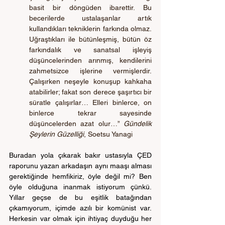
basit bir döngüden ibarettir. Bu 
becerilerde ustalaşanlar artık 
kullandıkları tekniklerin farkında olmaz. 
Uğraştıkları ile bütünleşmiş, bütün öz 
farkındalık ve sanatsal işleyiş 
düşüncelerinden arınmış, kendilerini 
zahmetsizce işlerine vermişlerdir. 
Çalışırken neşeyle konuşup kahkaha 
atabilirler; fakat son derece şaşırtıcı bir 
süratle çalışırlar… Elleri binlerce, on 
binlerce tekrar sayesinde 
düşüncelerden azat olur…” 
Gündelik 
Şeylerin Güzelliği
, Soetsu Yanagi
Buradan yola çıkarak bakır ustasıyla ÇED 
raporunu yazan arkadaşın aynı maaşı alması 
gerektiğinde hemfikiriz, öyle değil mi? Ben 
öyle olduğuna inanmak istiyorum çünkü. 
Yıllar geçse de bu eşitlik batağından 
çıkamıyorum, içimde azılı bir komünist var. 
Herkesin var olmak için ihtiyaç duyduğu her 