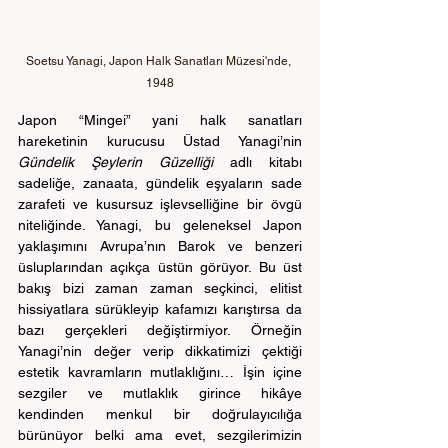
Soetsu Yanagi, Japon Halk Sanatları Müzesi'nde, 
1948
Japon “Mingei” yani halk sanatları 
hareketinin kurucusu Üstad Yanagi’nin 
Gündelik Şeylerin Güzelliği 
adlı kitabı 
sadeliğe, zanaata, gündelik eşyaların sade 
zarafeti ve kusursuz işlevselliğine bir övgü 
niteliğinde. Yanagi, bu geleneksel Japon 
yaklaşımını Avrupa’nın Barok ve benzeri 
üsluplarından açıkça üstün görüyor. Bu üst 
bakış bizi zaman zaman seçkinci, elitist 
hissiyatlara sürükleyip kafamızı karıştırsa da 
bazı gerçekleri değiştirmiyor. Örneğin 
Yanagi’nin değer verip dikkatimizi çektiği 
estetik kavramların mutlaklığını… İşin içine 
sezgiler ve mutlaklık girince hikâye 
kendinden menkul bir doğrulayıcılığa 
bürünüyor belki ama evet, sezgilerimizin 