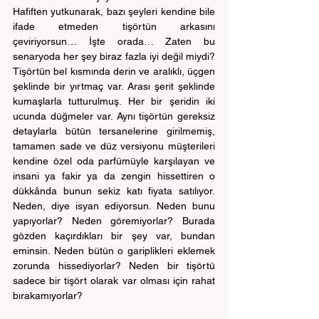
Hafiften yutkunarak, bazı şeyleri kendine bile 
ifade etmeden tişörtün arkasını 
çeviriyorsun… İşte orada… Zaten bu 
senaryoda her şey biraz fazla iyi değil miydi? 
Tişörtün bel kısmında derin ve aralıklı, üçgen 
şeklinde bir yırtmaç var. Arası şerit şeklinde 
kumaşlarla tutturulmuş. Her bir şeridin iki 
ucunda düğmeler var. Aynı tişörtün gereksiz 
detaylarla bütün tersanelerine girilmemiş, 
tamamen sade ve düz versiyonu müşterileri 
kendine özel oda parfümüyle karşılayan ve 
insani ya fakir ya da zengin hissettiren o 
dükkânda bunun sekiz katı fiyata satılıyor. 
Neden, diye isyan ediyorsun. Neden bunu 
yapıyorlar? Neden göremiyorlar? Burada 
gözden kaçırdıkları bir şey var, bundan 
eminsin. Neden bütün o gariplikleri eklemek 
zorunda hissediyorlar? Neden bir tişörtü 
sadece bir tişört olarak var olması için rahat 
bırakamıyorlar?