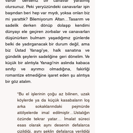
vardır” derseniz bir canavar yaratmış 
olursunuz. Peki yeryüzündeki canavarlar işin 
başından beri hep var mıydı, yoksa onları biz 
mi yarattık? Bilemiyorum Altan…Tasarım ve 
sadelik derken dönüp dolaşıp kendimi 
dünyayı ele geçiren zorbalar ve canavarları 
düşünürken bulmam yaşadığımız günlerde 
belki de yadırganacak bir durum değil, ama 
biz Üstad Yanagi’ye, halk sanatına ve 
gündelik şeylerin sadeliğine geri dönelim. Ve 
küçük bir alıntıyla Yanagi’nin aslında kabaca 
sınıfçı ve ayrımcı olmadığına, fakirliği 
romantize etmediğine işaret eden şu alıntıya 
bir göz atalım.
“Bu el işlerinin çoğu az bilinen, uzak 
köylerde ya da küçük kasabaların loş 
arka sokaklarındaki pejmürde 
atölyelerde imal edilmiştir…Ustalığın 
özünde tekrar yatar… İmalat süreci 
esas olarak aynı desenin defalarca 
çizildiği, aynı şeklin defalarca verildiği 