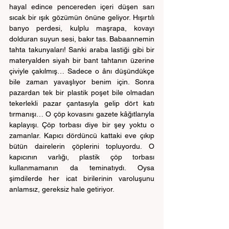
hayal edince pencereden içeri düşen sarı 
sıcak bir ışık gözümün önüne geliyor. Hışırtılı 
banyo perdesi, kulplu maşrapa, kovayı 
dolduran suyun sesi, bakır tas. Babaannemin 
tahta takunyaları! Sanki araba lastiği gibi bir 
materyalden siyah bir bant tahtanın üzerine 
çiviyle çakılmış… Sadece o ânı düşündükçe 
bile zaman yavaşlıyor benim için. Sonra 
pazardan tek bir plastik poşet bile olmadan 
tekerlekli pazar çantasıyla gelip dört katı 
tırmanışı… O çöp kovasını gazete kâğıtlarıyla 
kaplayışı. Çöp torbası diye bir şey yoktu o 
zamanlar. Kapıcı dördüncü kattaki eve çıkıp 
bütün dairelerin çöplerini topluyordu. O 
kapıcının varlığı, plastik çöp torbası 
kullanmamanın da teminatıydı. Oysa 
şimdilerde her icat birilerinin varoluşunu 
anlamsız, gereksiz hale getiriyor.