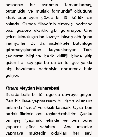
nesnenin, bir tasarımın “tamamlanmış, 
bütünlüklü ve mutlak formunda” olduğunu 
idrak edemeyen gözde bir tür körlük var 
aslında. Ortada “ilave”nin olmayışı nedense 
bazı gözlere eksiklik gibi görünüyor. Onu 
çekici kılmak için bir ilaveye ihtiyaç olduğuna 
inanıyorlar. Bu da sadelikteki bütünlüğü 
göremeyişlerinden kaynaklanıyor. Tıpkı 
çağımızın bilgi ve içerik kirliliği içinde yitip 
giden her şey gibi bu da bir tür göz ya da 
algı bozulması nedeniyle görünmez hale 
geliyor.
Patern 
Meydan Muharebesi
Burada belki bir tür ego da devreye giriyor. 
Ben bir ilave yapmazsam bu tişört olumsuz 
anlamda “sade” ve eksik kalacak. Oysa ben 
parlak fikrimle onu taçlandırabilirim. Çünkü 
bir şey “yapmak” elimde ve ben bunu 
yapacak güce sahibim… Ama insanlar 
yapmaya muktedir oldukları her şeyi 