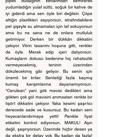
pipeti dudağının kenarından kemirerek 
yudumladığın yulaf sütlü, soğuk bir kahve de 
iyi giderdi ama sen öyle biri değilsin. Çöpe 
attığın plastikleri sayıyorsun, etrafındakilere 
pet şişeyle su almamaları için laf sokuyorsun 
ama bu ne sana ne de onlara mutluluk 
getirmiyor. Derken bir dükkân dikkatini 
çekiyor. Vitrin tasarımı hoşuna gitti, renkler 
de öyle. Merak edip içeri dalıyorsun. 
Kumaşların dokusu bedenine hiç rahatsızlık 
vermeyecekmiş, teninin üzerinden 
dökülecekmiş gibi geliyor. Bu senin için 
önemli bir kriter. Sentetiği fazla kaçmış 
kumaş karışımlarına dayanamıyorsun. 
“Cerulean” yani gök mavisi dedikleri ama 
gökten çok göl mavisini anımsatan renkte bir 
tişört dikkatini çekiyor. Yaka kesimi şaşırtıcı 
derecede sade ve kusursuz. Bu kadarı seni 
heyecanlandırmaya yetti! Panikle fiyat 
etiketini kontrol ediyorsun, MAKUL! Aşırı 
değil, şaşırıyorsun. Üzerinde hiçbir desen ya 
da ekstra bir detay yok. Bu kadarı da fazla! 