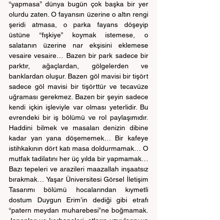
“yapmasa” dünya bugün çok başka bir yer 
olurdu zaten. O fayansın üzerine o altın rengi 
şeridi atmasa, o parka fayans döşeyip 
üstüne “fışkiye” koymak istemese, o 
salatanın üzerine nar ekşisini eklemese 
vesaire vesaire… Bazen bir park sadece bir 
parktır, ağaçlardan, gölgelerden ve 
banklardan oluşur. Bazen göl mavisi bir tişört 
sadece göl mavisi bir tişörttür ve tecavüze 
uğraması gerekmez. Bazen bir şeyin sadece 
kendi içkin işleviyle var olması yeterlidir. Bu 
evrendeki bir iş bölümü ve rol paylaşımıdır. 
Haddini bilmek ve masaları denizin dibine 
kadar yan yana döşememek… Bir kafeye 
istihkakının dört katı masa doldurmamak… O 
mutfak tadilatını her üç yılda bir yapmamak… 
Bazı tepeleri ve arazileri maazallah inşaatsız 
bırakmak… Yaşar Üniversitesi Görsel İletişim 
Tasarımı bölümü hocalarından kıymetli 
dostum Duygun Erim’in dediği gibi etrafı 
“patern meydan muharebesi”ne boğmamak. 