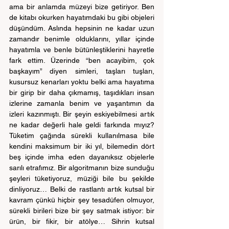
ama bir anlamda müzeyi bize getiriyor. Ben 
de kitabı okurken hayatımdaki bu gibi objeleri 
düşündüm. Aslında hepsinin ne kadar uzun 
zamandır benimle olduklarını, yıllar içinde 
hayatımla ve benle bütünleştiklerini hayretle 
fark ettim. Üzerinde “ben acayibim, çok 
başkayım” diyen simleri, taşları tuşları, 
kusursuz kenarları yoktu belki ama hayatıma 
bir girip bir daha çıkmamış, taşıdıkları insan 
izlerine zamanla benim ve yaşantımın da 
izleri kazınmıştı. Bir şeyin eskiyebilmesi artık 
ne kadar değerli hale geldi farkında mıyız? 
Tüketim çağında sürekli kullanılmasa bile 
kendini maksimum bir iki yıl, bilemedin dört 
beş içinde imha eden dayanıksız objelerle 
sarılı etrafımız. Bir algoritmanın bize sunduğu 
şeyleri tüketiyoruz, müziği bile bu şekilde 
dinliyoruz… Belki de rastlantı artık kutsal bir 
kavram çünkü hiçbir şey tesadüfen olmuyor, 
sürekli birileri bize bir şey satmak istiyor: bir 
ürün, bir fikir, bir atölye… Sihrin kutsal 