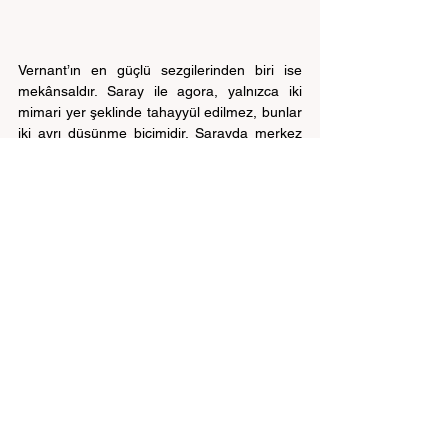
Vernant’ın en güçlü sezgilerinden biri ise 
mekânsaldır. Saray ile agora, yalnızca iki 
mimari yer şeklinde tahayyül edilmez, bunlar 
iki ayrı düşünme biçimidir. Sarayda merkez 
kraldır. Güç yukarıdan aşağıya iner. Bilgi, 
kayıt ve idareyle ilişkilidir. Söz, emir ve 
otoriteye bağlıdır. Agora’da ise merkez 
“ortaya” açılır. Söz herkesin önüne konur. 
Karar, tartışmayla alınır. İddia, karşı iddiayla 
sınanır. Bu yüzden felsefe tarihinin mekânları 
önemlidir: saray, tapınak, agora, mahkeme, 
meclis, okul, bahçe, stoa, akademia. Her 
mekân başka bir düşünme tarzı üretir. Bu 
bakımdan Platon’un Akademia’sı, 
Aristoteles’in Lykeion’u, Stoacıların Stoa 
Poikile’si yalnızca kurum adı değildir. 
Düşüncenin mekânsal rejimleridir. Vernant’ın 
yöntemi bunu erken polis bağlamında 
gösterir ama etkisi bütün antik felsefe 