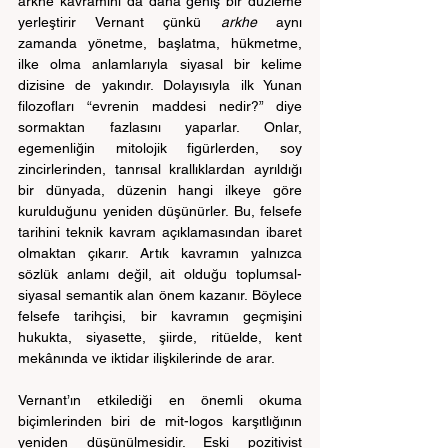
arkhe kavramını da daha geniş bir düzleme 
yerleştirir Vernant çünkü 
arkhe
 aynı 
zamanda yönetme, başlatma, hükmetme, 
ilke olma anlamlarıyla siyasal bir kelime 
dizisine de yakındır. Dolayısıyla ilk Yunan 
filozofları “evrenin maddesi nedir?” diye 
sormaktan fazlasını yaparlar. Onlar, 
egemenliğin mitolojik figürlerden, soy 
zincirlerinden, tanrısal krallıklardan ayrıldığı 
bir dünyada, düzenin hangi ilkeye göre 
kurulduğunu yeniden düşünürler. Bu, felsefe 
tarihini teknik kavram açıklamasından ibaret 
olmaktan çıkarır. Artık kavramın yalnızca 
sözlük anlamı değil, ait olduğu toplumsal-
siyasal semantik alan önem kazanır. Böylece 
felsefe tarihçisi, bir kavramın geçmişini 
hukukta, siyasette, şiirde, ritüelde, kent 
mekânında ve iktidar ilişkilerinde de arar.
Vernant’ın etkilediği en önemli okuma 
biçimlerinden biri de mit-logos karşıtlığının 
yeniden düşünülmesidir. Eski pozitivist 