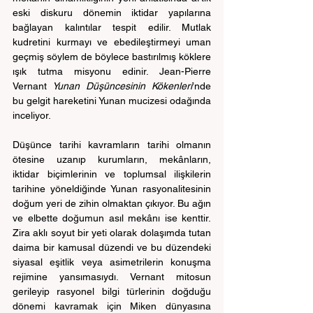
eski diskuru dönemin iktidar yapılarına 
bağlayan kalıntılar tespit edilir. Mutlak 
kudretini kurmayı ve ebedileştirmeyi uman 
geçmiş söylem de böylece bastırılmış köklere 
ışık tutma misyonu edinir. Jean-Pierre 
Vernant
 Yunan Düşüncesinin Kökenleri
’nde 
bu gelgit hareketini Yunan mucizesi odağında 
inceliyor.
Düşünce tarihi kavramların tarihi olmanın 
ötesine uzanıp 
kurumların, mekânların, 
iktidar biçimlerinin ve toplumsal ilişkilerin 
tarihi
ne yöneldiğinde Yunan rasyonalitesinin 
doğum yeri de zihin olmaktan çıkıyor. Bu ağın 
ve elbette doğumun asıl mekânı ise kenttir. 
Zira aklı soyut bir yeti olarak dolaşımda tutan 
daima bir kamusal düzendi ve bu düzendeki 
siyasal eşitlik veya asimetrilerin konuşma 
rejimine yansımasıydı. 
Vernant mitosun 
gerileyip rasyonel bilgi türlerinin doğduğu 
dönemi kavramak için Miken dünyasına 