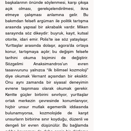
başkalarının önünde söylenmesi, karşı çıkışa 
açık olması, gerekçelendirilmesi, ikna 
etmeye çalışması anlamına gelir. Bu 
bakımdan felsefi argüman ile politik tartışma 
arasında yapısal bir akrabalık vardır. Miken 
sarayında söz dikeydir: buyruk, kayıt, kutsal 
otorite, idari emir. Polis’te ise söz yataylaşır. 
Yurttaşlar arasında dolaşır, agora’da ortaya 
konur, tartışmaya açılır; bu değişim felsefe 
tarihini okuma biçimini de değiştirir. 
Sözgelimi Anaksimandros’un evren 
tasavvurunu yalnızca “ilk bilimsel kozmoloji” 
diye okumak Vernant açısından bir eksiktir. 
Onu aynı zamanda bir siyasal deneyimin 
evrene taşınması olarak okumak gerekir. 
Kentte güçler birbirini sınırlıyor, yurttaşlar 
ortak merkezin çevresinde konumlanıyor, 
hiçbir unsur mutlak egemenlik iddiasında 
bulunamıyorsa, kozmolojide de karşıt 
unsurların birbirine sınır koyduğu, düzenli ve 
dengeli bir evren düşünülür. Bu bağlamda 