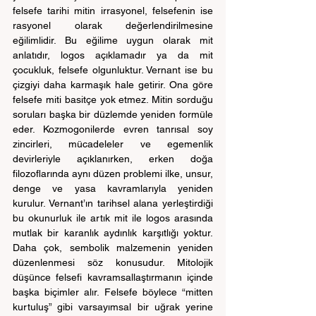
felsefe tarihi mitin irrasyonel, felsefenin ise 
rasyonel olarak değerlendirilmesine 
eğilimlidir. Bu eğilime uygun olarak mit 
anlatıdır, logos açıklamadır ya da mit 
çocukluk, felsefe olgunluktur. Vernant ise bu 
çizgiyi daha karmaşık hale getirir. Ona göre 
felsefe miti basitçe yok etmez. Mitin sorduğu 
soruları başka bir düzlemde yeniden formüle 
eder. Kozmogonilerde evren tanrısal soy 
zincirleri, mücadeleler ve egemenlik 
devirleriyle açıklanırken, erken doğa 
filozoflarında aynı düzen problemi ilke, unsur, 
denge ve yasa kavramlarıyla yeniden 
kurulur. Vernant’ın tarihsel alana yerleştirdiği 
bu okunurluk ile artık mit ile logos arasında 
mutlak bir karanlık aydınlık karşıtlığı yoktur. 
Daha çok, sembolik malzemenin yeniden 
düzenlenmesi söz konusudur. Mitolojik 
düşünce felsefi kavramsallaştırmanın içinde 
başka biçimler alır. Felsefe böylece “mitten 
kurtuluş” gibi varsayımsal bir uğrak yerine 