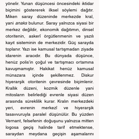
yönelir. Yunan düşüncesi öncesindeki iktidar 
biçimini göstererek ilksel söylemi dağıtır. 
Miken saray düzeninde merkezde kral, 
yani 
anaks
 bulunur. Saray yalnızca siyasi bir 
merkez değildir, ekonomik dağıtımın, dinsel 
otoritenin, askerî örgütlenmenin ve yazılı 
kayıt sisteminin de merkezidir. Güç sarayda 
toplanır. Yazı ise kamusal tartışmadan ziyade 
idarenin aracıdır. Bu dünyada düşünce, 
henüz polis’in çoğul ve tartışmacı ortamına 
kavuşmamıştır. Hakikat henüz kamusal 
münazara içinde şekillenmez. Diskur 
hiyerarşik otoritenin çevresinde biçimlenir. 
Krallık düzeni, kozmik düzenle yani 
mitosların belirlediği evrenle siyasi düzen 
arasında süreklilik kurar. Kralın merkezdeki 
yeri, evrenin merkezî ve hiyerarşik 
tasavvuruyla paralel düşünülür. Bu yüzden 
Vernant, felsefenin doğuşunu yalnızca mitten 
logosa geçiş halinde tarif etmektense, 
saraydan meydana geçişin aşamalarını 