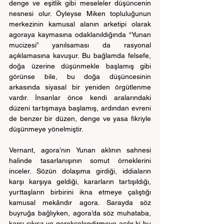
denge ve eşitlik gibi meseleler düşüncenin 
nesnesi olur. Öyleyse Miken topluluğunun 
merkezinin kamusal alanın arketipi olarak 
agoraya kaymasına odaklanıldığında “Yunan 
mucizesi” yanılsaması da rasyonal 
açıklamasına kavuşur. Bu bağlamda felsefe, 
doğa üzerine düşünmekle başlamış gibi 
görünse bile, bu doğa düşüncesinin 
arkasında siyasal bir yeniden örgütlenme 
vardır. İnsanlar önce kendi aralarındaki 
düzeni tartışmaya başlamış, ardından evreni 
de benzer bir düzen, denge ve yasa fikriyle 
düşünmeye yönelmiştir.
Vernant, agora’nın Yunan aklının sahnesi 
halinde tasarlanışının somut örneklerini 
inceler. Sözün dolaşıma girdiği, iddiaların 
karşı karşıya geldiği, kararların tartışıldığı, 
yurttaşların birbirini ikna etmeye çalıştığı 
kamusal mekândır agora. Sarayda söz 
buyruğa bağlıyken, agora’da söz muhataba, 
karşı çıkışa ve gerekçelendirmeye açılır ki bu 