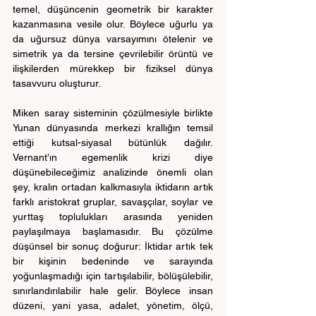
temel, düşüncenin geometrik bir karakter 
kazanmasına vesile olur. Böylece uğurlu ya 
da uğursuz dünya varsayımını ötelenir ve 
simetrik ya da tersine çevrilebilir örüntü ve 
ilişkilerden mürekkep bir fiziksel dünya 
tasavvuru oluşturur.
Miken saray sisteminin çözülmesiyle birlikte 
Yunan dünyasında merkezi krallığın temsil 
ettiği kutsal-siyasal bütünlük dağılır. 
Vernant’ın egemenlik krizi diye 
düşünebileceğimiz analizinde önemli olan 
şey, kralın ortadan kalkmasıyla iktidarın artık 
farklı aristokrat gruplar, savaşçılar, soylar ve 
yurttaş toplulukları arasında yeniden 
paylaşılmaya başlamasıdır. Bu çözülme 
düşünsel bir sonuç doğurur: İktidar artık tek 
bir kişinin bedeninde ve sarayında 
yoğunlaşmadığı için tartışılabilir, bölüşülebilir, 
sınırlandırılabilir hale gelir. Böylece insan 
düzeni, yani yasa, adalet, yönetim, ölçü, 