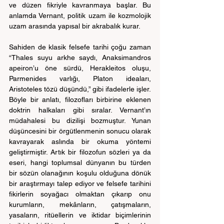
ve düzen fikriyle kavranmaya başlar. Bu 
anlamda Vernant, politik uzam ile kozmolojik 
uzam arasında yapısal bir akrabalık kurar.
Sahiden de klasik felsefe tarihi çoğu zaman 
“Thales suyu arkhe saydı, Anaksimandros 
apeiron’u öne sürdü, Herakleitos oluşu, 
Parmenides varlığı, Platon ideaları, 
Aristoteles tözü düşündü,” gibi ifadelerle işler. 
Böyle bir anlatı, filozofları birbirine eklenen 
doktrin halkaları gibi sıralar. Vernant’ın 
müdahalesi bu dizilişi bozmuştur. Yunan 
düşüncesini bir örgütlenmenin sonucu olarak 
kavrayarak aslında bir okuma yöntemi 
geliştirmiştir. Artık bir filozofun sözleri ya da 
eseri, hangi toplumsal dünyanın bu türden 
bir sözün olanağının koşulu olduğuna dönük 
bir araştırmayı talep ediyor ve felsefe tarihini 
fikirlerin soyağacı olmaktan çıkarıp onu 
kurumların, mekânların, çatışmaların, 
yasaların, ritüellerin ve iktidar biçimlerinin 