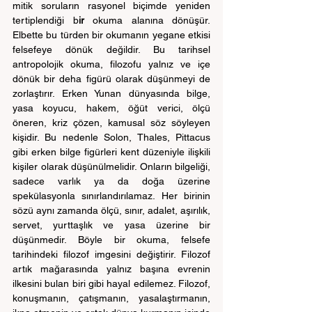
mitik soruların rasyonel biçimde yeniden 
tertiplendiği b
ir 
okuma alanına dönüşür. 
Elbette bu türden bir okumanın yegane etkisi 
felsefeye dönük değildir. Bu tarihsel 
antropolojik okuma, filozofu yalnız ve içe 
dönük bir deha figürü olarak düşünmeyi de 
zorlaştırır. Erken Yunan dünyasında bilge, 
yasa koyucu, hakem, öğüt verici, ölçü 
öneren, kriz çözen, kamusal söz söyleyen 
kişidir. Bu nedenle Solon, Thales, Pittacus 
gibi erken bilge figürleri kent düzeniyle ilişkili 
kişiler olarak düşünülmelidir. Onların bilgeliği, 
sadece varlık ya da doğa üzerine 
spekülasyonla sınırlandırılamaz. Her birinin 
sözü aynı zamanda ölçü, sınır, adalet, aşırılık, 
servet, yurttaşlık ve yasa üzerine bir 
düşünmedir. Böyle bir okuma, felsefe 
tarihindeki filozof imgesini değiştirir. Filozof 
artık mağarasında yalnız başına evrenin 
ilkesini bulan biri gibi hayal edilemez. Filozof, 
konuşmanın, çatışmanın, yasalaştırmanın, 