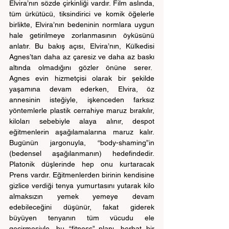
Elvira’nın sözde çirkinliği vardır. Film aslında, 
tüm ürkütücü, tiksindirici ve komik öğelerle 
birlikte, Elvira’nın bedeninin normlara uygun 
hale getirilmeye zorlanmasının öyküsünü 
anlatır. Bu bakış açısı, Elvira’nın, Külkedisi 
Agnes’tan daha az çaresiz ve daha az baskı 
altında olmadığını gözler önüne serer.  
Agnes evin hizmetçisi olarak bir şekilde 
yaşamına devam ederken, Elvira, öz 
annesinin isteğiyle, işkenceden farksız 
yöntemlerle plastik cerrahiye maruz bırakılır, 
kiloları sebebiyle alaya alınır, despot 
eğitmenlerin aşağılamalarına maruz kalır. 
Bugünün jargonuyla, “body-shaming”in 
(bedensel aşağılanmanın) hedefindedir. 
Platonik düşlerinde hep onu kurtaracak 
Prens vardır. Eğitmenlerden birinin kendisine 
gizlice verdiği tenya yumurtasını yutarak kilo 
almaksızın yemek yemeye devam 
edebileceğini düşünür, fakat giderek 
büyüyen tenyanın tüm vücudu ele 
geçirmesiyle, bu “fitness” planı, berbat bir 