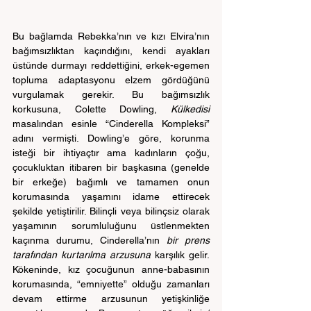
Bu bağlamda Rebekka’nın ve kızı Elvira’nın 
bağımsızlıktan kaçındığını, kendi ayakları 
üstünde durmayı reddettiğini, erkek-egemen 
topluma adaptasyonu elzem gördüğünü 
vurgulamak gerekir. Bu bağımsızlık 
korkusuna, Colette Dowling, 
Külkedisi
masalından esinle “Cinderella Kompleksi” 
adını vermişti. Dowling’e göre, korunma 
isteği bir ihtiyaçtır ama kadınların çoğu, 
çocukluktan itibaren bir başkasına (genelde 
bir erkeğe) bağımlı ve tamamen onun 
korumasında yaşamını idame ettirecek 
şekilde yetiştirilir. Bilinçli veya bilinçsiz olarak 
yaşamının sorumluluğunu üstlenmekten 
kaçınma durumu, Cinderella’nın 
bir prens 
tarafından kurtarılma arzusuna
 karşılık gelir. 
Kökeninde, kız çocuğunun anne-babasının 
korumasında, “emniyette” olduğu zamanları 
devam ettirme arzusunun yetişkinliğe 