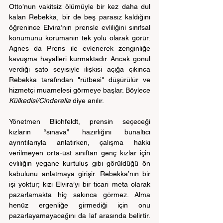
Otto’nun vakitsiz ölümüyle bir kez daha dul 
kalan Rebekka, bir de beş parasız kaldığını 
öğrenince Elvira’nın prensle evliliğini sınıfsal 
konumunu korumanın tek yolu olarak görür. 
Agnes da Prens ile evlenerek zenginliğe 
kavuşma hayalleri kurmaktadır. Ancak gönül 
verdiği şato seyisiyle ilişkisi açığa çıkınca 
Rebekka tarafından "rütbesi" düşürülür ve 
hizmetçi muamelesi görmeye başlar. Böylece 
Külkedisi/Cinderella
 diye anılır. 
Yönetmen Blichfeldt, prensin seçeceği 
kızların “sınava” hazırlığını bunaltıcı 
ayrıntılarıyla anlatırken, çalışma hakkı 
verilmeyen orta-üst sınıftan genç kızlar için 
evliliğin yegane kurtuluş gibi görüldüğü ön 
kabulünü anlatmaya girişir. Rebekka’nın bir 
işi yoktur; kızı Elvira’yı bir ticari meta olarak 
pazarlamakta hiç sakınca görmez. Alma 
henüz ergenliğe girmediği için onu 
pazarlayamayacağını da laf arasında belirtir. 