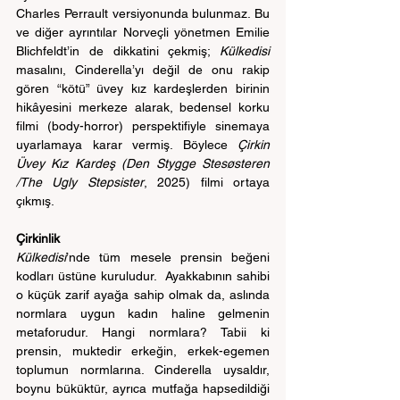
Charles Perrault versiyonunda bulunmaz. Bu 
ve diğer ayrıntılar Norveçli yönetmen Emilie 
Blichfeldt’in de dikkatini çekmiş; 
Külkedisi
masalını, Cinderella’yı değil de onu rakip 
gören “kötü” üvey kız kardeşlerden birinin 
hikâyesini merkeze alarak, bedensel korku 
filmi (body-horror) perspektifiyle sinemaya 
uyarlamaya karar vermiş. Böylece 
Çirkin 
Üvey Kız Kardeş (Den Stygge Stesøsteren 
/The Ugly Stepsister
, 2025) filmi ortaya 
çıkmış.  
Çirkinlik
Külkedisi
’nde tüm mesele prensin beğeni 
kodları üstüne kuruludur.  Ayakkabının sahibi 
o küçük zarif ayağa sahip olmak da, aslında 
normlara uygun kadın haline gelmenin 
metaforudur. Hangi normlara? Tabii ki 
prensin, muktedir erkeğin, erkek-egemen 
toplumun normlarına. Cinderella uysaldır, 
boynu büküktür, ayrıca mutfağa hapsedildiği 