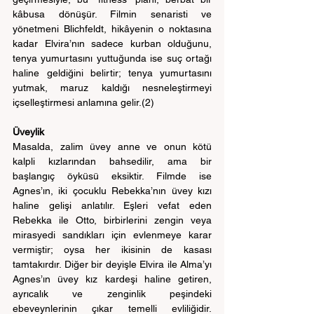
kâbusa dönüşür. Filmin senaristi ve 
yönetmeni Blichfeldt, hikâyenin o noktasına 
kadar Elvira’nın sadece kurban olduğunu, 
tenya yumurtasını yuttuğunda ise suç ortağı 
haline geldiğini belirtir; tenya yumurtasını 
yutmak, maruz kaldığı nesneleştirmeyi 
içselleştirmesi anlamına gelir.(2)
Üveylik
Masalda, zalim üvey anne ve onun kötü 
kalpli kızlarından bahsedilir, ama bir 
başlangıç öyküsü eksiktir. Filmde ise 
Agnes’ın, iki çocuklu Rebekka’nın üvey kızı 
haline gelişi anlatılır. Eşleri vefat eden 
Rebekka ile Otto, birbirlerini zengin veya 
mirasyedi sandıkları için evlenmeye karar 
vermiştir; oysa her ikisinin de kasası 
tamtakırdır. Diğer bir deyişle Elvira ile Alma’yı 
Agnes’ın üvey kız kardeşi haline getiren, 
ayrıcalık ve zenginlik peşindeki 
ebeveynlerinin çıkar temelli evliliğidir. 