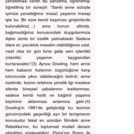
yansıtılması vardır. Bu yansıtma, öğrenilmiş/
öğretilmiş bir süreçtir: “Sanki anne sütüyle 
içimize yansıttığımız masal; yaşamın mesajı 
işte bu. Bir süre kendi başımıza girişimlerde 
bulunabiliriz(…) ama bunun altında, 
bağımsızlığımız konusundaki duygularımıza 
ilişkin 
sonlu
 bir özellik yatmaktadır. Sadece 
idare et, çocukluk masalını olabildiğince uzat, 
nasıl olsa bir gün birisi gelip seni içtenlikli 
(otantik) yaşamın kaygısından 
kurtaracaktır.”(3) Ayrıca Dowling, hem anne 
hem babanın kızlarının özgürlüğüne karşı 
tutumunda yıkıcı olabileceğini belirtir; anne 
özelinde, kızının refahına yönelik ilgi maskesi 
altında bireysel çabalarının kısıtlanması, 
sadece kendi kısıtlı ve bağımlı yaşama 
biçiminin aklanması anlamına gelir.(4) 
Dowling’in 1981’de geliştirdiği bu teorinin 
günümüzdeki geçerliliği ayrı bir tartışmanın 
konusudur fakat en azından filmdeki anne 
Rebekka’nın, bu toplumsal modeli devam 
ettirdiğini söyleyebiliriz: Elvira’nın Prens ile 