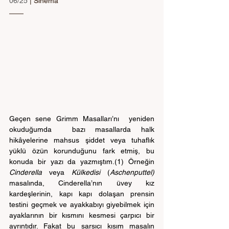
06/25 
| Sinema
Geçen sene Grimm Masalları’nı  yeniden 
okuduğumda  bazı masallarda halk 
hikâyelerine mahsus şiddet veya tuhaflık 
yüklü özün korunduğunu fark etmiş, bu 
konuda bir yazı da yazmıştım.(1) Örneğin 
Cinderella
 veya 
Külkedisi 
(
Aschenputtel)
masalında, Cinderella’nın üvey kız 
kardeşlerinin, kapı kapı dolaşan prensin 
testini geçmek ve ayakkabıyı giyebilmek için 
ayaklarının bir kısmını kesmesi çarpıcı bir 
ayrıntıdır. Fakat bu sarsıcı kısım masalın 