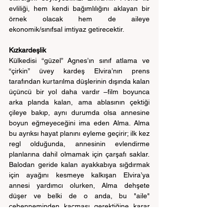
evliliği, hem kendi bağımlılığını aklayan bir 
örnek olacak hem de aileye 
ekonomik/sınıfsal imtiyaz getirecektir.
Kızkardeşlik
Külkedisi “güzel” Agnes’ın sınıf atlama ve 
“çirkin” üvey kardeş Elvira’nın prens 
tarafından kurtarılma düşlerinin dışında kalan 
üçüncü bir yol daha vardır –film boyunca 
arka planda kalan, ama ablasının çektiği 
çileye bakıp, aynı durumda olsa annesine 
boyun eğmeyeceğini ima eden Alma. Alma 
bu ayrıksı hayat planını eyleme geçirir; ilk kez 
regl olduğunda, annesinin evlendirme 
planlarına dahil olmamak için çarşafı saklar. 
Balodan geride kalan ayakkabıya sığdırmak 
için ayağını kesmeye kalkışan Elvira’ya 
annesi yardımcı olurken, Alma dehşete 
düşer ve belki de o anda, bu "aile" 
cehenneminden kaçması gerektiğine karar 
verir. Ancak ablasını geride bırakmaz. Prens 