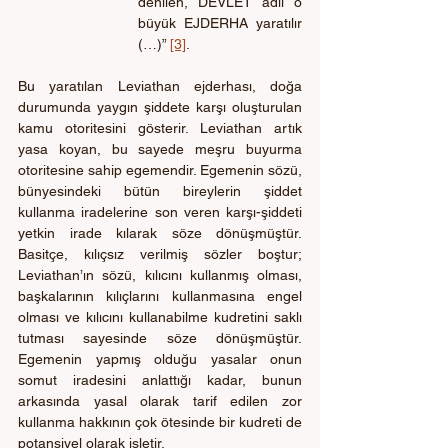
denilen, DEVLET adlı o 
büyük EJDERHA yaratılır 
(…)” 
[3]
. 
Bu yaratılan Leviathan ejderhası, doğa 
durumunda yaygın şiddete karşı oluşturulan 
kamu otoritesini gösterir. Leviathan artık 
yasa koyan, bu sayede meşru buyurma 
otoritesine sahip egemendir. Egemenin sözü, 
bünyesindeki bütün bireylerin şiddet 
kullanma iradelerine son veren karşı-şiddeti 
yetkin irade kılarak söze dönüşmüştür. 
Basitçe, kılıçsız verilmiş sözler boştur; 
Leviathan’ın sözü, kılıcını kullanmış olması, 
başkalarının kılıçlarını kullanmasına engel 
olması ve kılıcını kullanabilme kudretini saklı 
tutması sayesinde söze dönüşmüştür. 
Egemenin yapmış olduğu yasalar onun 
somut iradesini anlattığı kadar, bunun 
arkasında yasal olarak tarif edilen zor 
kullanma hakkının çok ötesinde bir kudreti de 
potansiyel olarak işletir. 