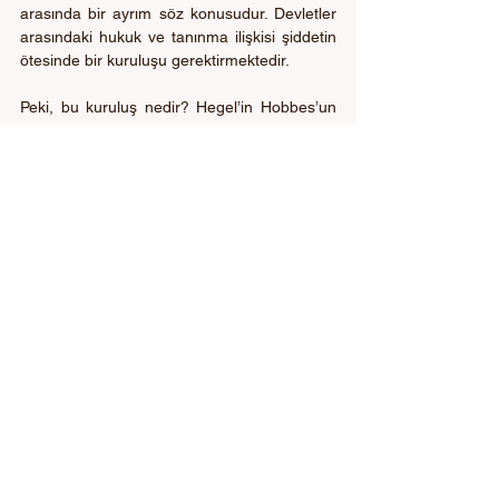
arasında bir ayrım söz konusudur. Devletler 
arasındaki hukuk ve tanınma ilişkisi şiddetin 
ötesinde bir kuruluşu gerektirmektedir. 
Peki, bu kuruluş nedir? Hegel’in Hobbes’un 
konumunu, Rousseau’nun Hobbes 
eleştirisinin konumunu üstlenerek aşmaya 
çalıştığı söylenebilir: Bu aşma, birinci olarak, 
hukukun bir halk nezdinde devletle somut 
olarak cisimleşerek üretilmesi; ikinci 
düzlemde, bu devletin diğer devletler 
nazarındaki konumu ve son olarak, evrensel 
tarihin bir parçası olabilmesi olarak 
özetlenebilir. Hegel, varoluşsal ve somut bir 
hukuk tanımı sunarak, hukukla, politik karara 
ve tarihe somut kurumsal üretimleri sunan 
bir etkinliği kastetmektedir. Buna göre şiddet, 
zordan özgürlüğe giden yolun başlatıcısı 
olabilir. Şiddet varolanı olumsuzlayarak 
dönüştüren bir eylem olarak düşünülebilir. 
Kendisi kurucu olmasa da kurucu dönüşüm 