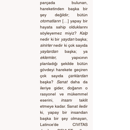
parçada bulunan, 
hareketinden başka bir 
şey değildir; bütün 
otomatların
 […] yapay bir 
hayata sahip olduklarını 
söyleyemez miyiz? 
Kalp 
nedir ki bir 
yaydan 
başka; 
sinirler 
nedir ki çok sayıda 
yaylardan 
başka; ya 
eklemler, 
yapıcının 
planladığı şekilde bütün 
gövdeyi harekete geçiren 
çok sayıda 
çarklardan 
başka? 
Sanat 
daha da 
ileriye gider, doğanın o 
rasyonel ve mükemmel 
eserini, 
insanı 
taklit 
etmeye kadar. Sanat iledir 
ki, yapay bir insandan 
başka bir şey olmayan, 
Latince’de CIVITAS 