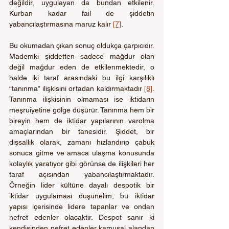
değildir, uygulayan da bundan etkilenir. 
Kurban kadar fail de şiddetin 
yabancılaştırmasına maruz kalır 
[7]
.
Bu okumadan çıkan sonuç oldukça çarpıcıdır. 
Mademki şiddetten sadece mağdur olan 
değil mağdur eden de etkilenmektedir, o 
halde iki taraf arasındaki bu ilgi karşılıklı 
“tanınma” ilişkisini ortadan kaldırmaktadır 
[8]
. 
Tanınma ilişkisinin olmaması ise iktidarın 
meşruiyetine gölge düşürür. Tanınma hem bir 
bireyin hem de iktidar yapılarının varolma 
amaçlarından bir tanesidir. Şiddet, bir 
dışsallık olarak, zamanı hızlandırıp çabuk 
sonuca gitme ve amaca ulaşma konusunda 
kolaylık yaratıyor gibi görünse de ilişkileri her 
taraf açısından yabancılaştırmaktadır. 
Örneğin lider kültüne dayalı despotik bir 
iktidar uygulaması düşünelim; bu iktidar 
yapısı içerisinde lidere tapanlar ve ondan 
nefret edenler olacaktır. Despot sanır ki 
kendisinden nefret edenler kamusal alandan 