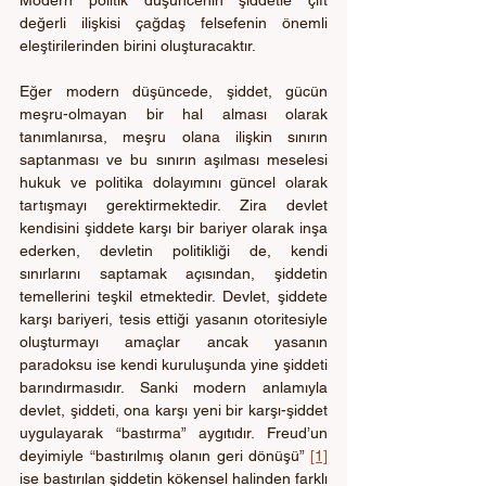
değerli ilişkisi çağdaş felsefenin önemli 
eleştirilerinden birini oluşturacaktır.
Eğer modern düşüncede, şiddet, gücün 
meşru-olmayan bir hal alması olarak 
tanımlanırsa, meşru olana ilişkin sınırın 
saptanması ve bu sınırın aşılması meselesi 
hukuk ve politika dolayımını güncel olarak 
tartışmayı gerektirmektedir. Zira devlet 
kendisini şiddete karşı bir bariyer olarak inşa 
ederken, devletin politikliği de, kendi 
sınırlarını saptamak açısından, şiddetin 
temellerini teşkil etmektedir. Devlet, şiddete 
karşı bariyeri, tesis ettiği yasanın otoritesiyle 
oluşturmayı amaçlar ancak yasanın 
paradoksu ise kendi kuruluşunda yine şiddeti 
barındırmasıdır. Sanki modern anlamıyla 
devlet, şiddeti, ona karşı yeni bir karşı-şiddet 
uygulayarak “bastırma” aygıtıdır. Freud’un 
deyimiyle “bastırılmış olanın geri dönüşü” 
[1]
ise bastırılan şiddetin kökensel halinden farklı 