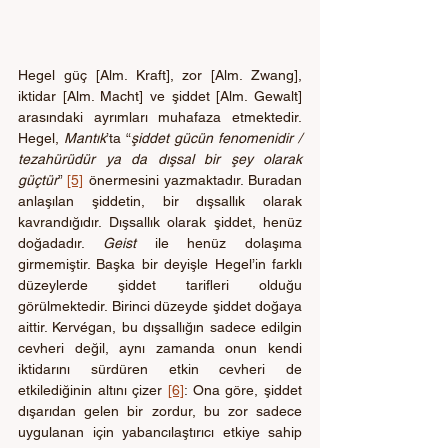
Hegel güç [Alm. Kraft], zor [Alm. Zwang], 
iktidar [Alm. Macht] ve şiddet [Alm. Gewalt] 
arasındaki ayrımları muhafaza etmektedir. 
Hegel, 
Mantık
’ta “
şiddet gücün fenomenidir / 
tezahürüdür ya da dışsal bir şey olarak 
güçtür
” 
[5]
 önermesini yazmaktadır. Buradan 
anlaşılan şiddetin, bir dışsallık olarak 
kavrandığıdır. Dışsallık olarak şiddet, henüz 
doğadadır. 
Geist 
ile henüz dolaşıma 
girmemiştir. Başka bir deyişle Hegel’in farklı 
düzeylerde şiddet tarifleri olduğu 
görülmektedir. Birinci düzeyde şiddet doğaya 
aittir. Kervégan, bu dışsallığın sadece edilgin 
cevheri değil, aynı zamanda onun kendi 
iktidarını sürdüren etkin cevheri de 
etkilediğinin altını çizer 
[6]
: Ona göre, şiddet 
dışarıdan gelen bir zordur, bu zor sadece 
uygulanan için yabancılaştırıcı etkiye sahip 