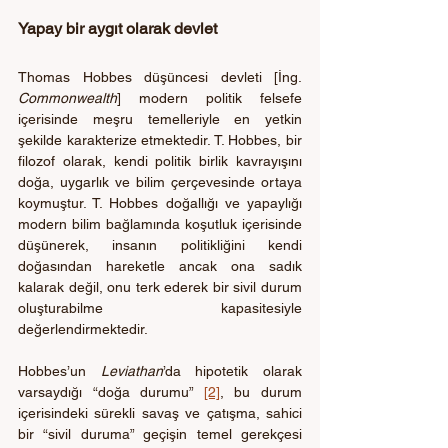
Yapay bir aygıt olarak devlet
Thomas Hobbes düşüncesi devleti [İng. 
Commonwealth
] modern politik felsefe 
içerisinde meşru temelleriyle en yetkin 
şekilde karakterize etmektedir. T. Hobbes, bir 
filozof olarak, kendi politik birlik kavrayışını 
doğa, uygarlık ve bilim çerçevesinde ortaya 
koymuştur. T. Hobbes doğallığı ve yapaylığı 
modern bilim bağlamında koşutluk içerisinde 
düşünerek, insanın politikliğini kendi 
doğasından hareketle ancak ona sadık 
kalarak değil, onu terk ederek bir sivil durum 
oluşturabilme kapasitesiyle 
değerlendirmektedir.  
Hobbes’un 
Leviathan
’da hipotetik olarak 
varsaydığı “doğa durumu” 
[2]
, bu durum 
içerisindeki sürekli savaş ve çatışma, sahici 
bir “sivil duruma” geçişin temel gerekçesi 