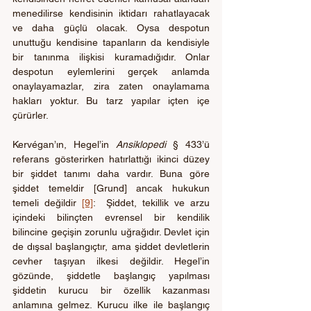
menedilirse kendisinin iktidarı rahatlayacak 
ve daha güçlü olacak. Oysa despotun 
unuttuğu kendisine tapanların da kendisiyle 
bir tanınma ilişkisi kuramadığıdır. Onlar 
despotun eylemlerini gerçek anlamda 
onaylayamazlar, zira zaten onaylamama 
hakları yoktur. Bu tarz yapılar içten içe 
çürürler.
Kervégan’ın, Hegel’in 
Ansiklopedi
 § 433’ü 
referans gösterirken hatırlattığı ikinci düzey 
bir şiddet tanımı daha vardır. Buna göre 
şiddet temeldir [Grund] ancak hukukun 
temeli değildir 
[9]
:  Şiddet, tekillik ve arzu 
içindeki bilinçten evrensel bir kendilik 
bilincine geçişin zorunlu uğrağıdır. Devlet için 
de dışsal başlangıçtır, ama şiddet devletlerin 
cevher taşıyan ilkesi değildir. Hegel’in 
gözünde, şiddetle başlangıç yapılması 
şiddetin kurucu bir özellik kazanması 
anlamına gelmez. Kurucu ilke ile başlangıç 