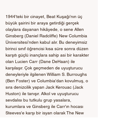
1944'teki bir cinayet, Beat Kuşağı'nın üç 
büyük şairini bir araya getirdiği gerçek 
olaylara dayanan hikâyede, o sene Allen 
Ginsberg (Daniel Radcliffe) New Columbia 
Üniversitesi’nden kabul alır. Bu deneyimsiz 
birinci sınıf öğrencisi kısa süre sonra düzen 
karşıtı güçlü inançlara sahip asi bir karakter 
olan Lucien Carr (Dane DeHaan) ile 
karşılaşır. Çok geçmeden de uyuşturucu 
deneyleriyle ilgilenen William S. Burroughs 
(Ben Foster) ve Columbia'dan kovulmuş, o 
sıra denizcilik yapan Jack Kerouac (Jack 
Huston) ile tanışır. Alkol ve uyuşturucu 
sevdalısı bu tutkulu grup yasalara, 
kurumlara ve Ginsberg ile Carr'ın hocası 
Steeves'e karşı bir isyan olarak The New 
Vision adlı yeni bir edebi hareket 
başlatmaya karar verirler. Bu sırada 
Ginsberg yavaş yavaş Carr'a karşı romantik 