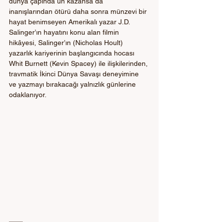
dünya çapında ün kazansa da 
inanışlarından ötürü daha sonra münzevi bir 
hayat benimseyen Amerikalı yazar J.D. 
Salinger’ın hayatını konu alan filmin 
hikâyesi, Salinger’ın (Nicholas Hoult) 
yazarlık kariyerinin başlangıcında hocası 
Whit Burnett (Kevin Spacey) ile ilişkilerinden, 
travmatik İkinci Dünya Savaşı deneyimine 
ve yazmayı bırakacağı yalnızlık günlerine 
odaklanıyor. 