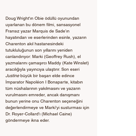
Doug Wright'ın Obie ödüllü oyunundan 
uyarlanan bu dönem filmi, sansasyonel 
Fransız yazar Marquis de Sade’ın 
hayatından ve eserlerinden esinle, yazarın 
Charenton akıl hastanesindeki 
tutukluluğunun son yıllarını yeniden 
canlandırıyor: Marki (Geoffrey Rush), el 
yazmalarını çamaşırcı Maddy (Kate Winslet) 
aracılığıyla yayıncıya ulaştırır. Son eseri 
Justine
 büyük bir başarı elde edince 
İmparator Napoléon I Bonaparte, kitabın 
tüm nüshalarının yakılmasını ve yazarın 
vurulmasını emreder, ancak danışmanı 
bunun yerine onu Charenton seçeneğini 
değerlendirmeye ve Marki'yi susturması için 
Dr. Royer-Collard'ı (Michael Caine) 
göndermeye ikna eder.