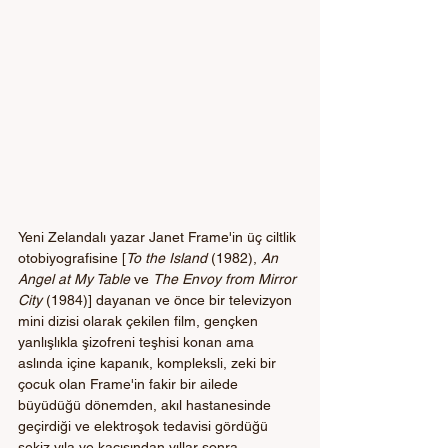
Yeni Zelandalı yazar Janet Frame'in üç ciltlik 
otobiyografisine [
To the Island
 (1982), 
An 
Angel at My Table
 ve 
The Envoy from Mirror 
City
 (1984)] dayanan ve önce bir televizyon 
mini dizisi olarak çekilen film, gençken 
yanlışlıkla şizofreni teşhisi konan ama 
aslında içine kapanık, kompleksli, zeki bir 
çocuk olan Frame'in fakir bir ailede 
büyüdüğü dönemden, akıl hastanesinde 
geçirdiği ve elektroşok tedavisi gördüğü 
sekiz yıla ve kaçışından yıllar sonra 