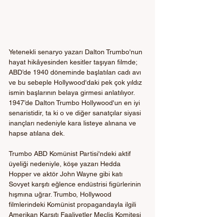
Yetenekli senaryo yazarı Dalton Trumbo'nun 
hayat hikâyesinden kesitler taşıyan filmde; 
ABD’de 1940 döneminde başlatılan cadı avı 
ve bu sebeple Hollywood'daki pek çok yıldız 
ismin başlarının belaya girmesi anlatılıyor. 
1947’de Dalton Trumbo Hollywood'un en iyi 
senaristidir, ta ki o ve diğer sanatçılar siyasi 
inançları nedeniyle kara listeye alınana ve 
hapse atılana dek. 
Trumbo ABD Komünist Partisi'ndeki aktif 
üyeliği nedeniyle, köşe yazarı Hedda 
Hopper ve aktör John Wayne gibi katı 
Sovyet karşıtı eğlence endüstrisi figürlerinin 
hışmına uğrar. Trumbo, Hollywood 
filmlerindeki Komünist propagandayla ilgili 
Amerikan Karşıtı Faaliyetler Meclis Komitesi 