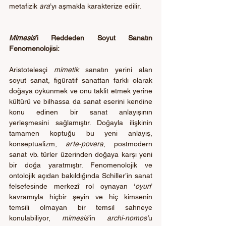
metafizik 
ara
’yı aşmakla karakterize edilir.
Mimesis
’i Reddeden Soyut Sanatın 
Fenomenolojisi:
Aristotelesçi 
mimetik 
sanatın yerini alan 
soyut sanat, figüratif sanattan farklı olarak 
doğaya öykünmek ve onu taklit etmek yerine 
kültürü ve bilhassa da sanat eserini kendine 
konu edinen bir sanat anlayışının 
yerleşmesini sağlamıştır. Doğayla ilişkinin 
tamamen koptuğu bu yeni anlayış, 
konseptüalizm, 
arte-povera
, postmodern 
sanat vb. türler üzerinden doğaya karşı yeni 
bir doğa yaratmıştır. Fenomenolojik ve 
ontolojik açıdan bakıldığında Schiller’in sanat 
felsefesinde merkezî rol oynayan ‘
oyun
’ 
kavramıyla hiçbir şeyin ve hiç kimsenin 
temsili olmayan bir temsil sahneye 
konulabiliyor, 
mimesis
’in 
archi-nomos’
u 