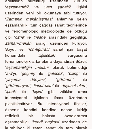
aralıkların sürekliliği üzerinden kurulan 
‘
eşzamanlılık
’ ve ‘
yan yanalık
’ ilişkisi 
üzerinden yeni bir okumaya tabi tutuyor. 
‘
Zamanın mekânlaşması
’ anlamına gelen 
eşzamanlılık, tüm çağdaş sanat teorilerinde 
ve fenomenolojik metodolojide de olduğu 
gibi
‘
özne
’ ile 
‘nesne
’ arasındaki geçişliliği, 
zaman-mekân
 aralığı üzerinden kuruyor. 
Soyut ve 
non-figüratif
 sanat için başat 
konumdaki ‘
ilişkisellik
’ vurgusunu 
fenomenolojik arka plana dayandıran Sözer, 
‘
eşzamanlılığın mekânı
’ olarak betimlediği 
‘
ara
’yı; 
‘geçmiş
’ ile 
‘gelecek
’
,
 ‘
bilinç’
 ile 
‘
yaşama dünyası’
, ‘
görünen’
 ile 
‘
görünmeyen’
, ‘
tinsel olan’
 ile ‘
duyusal olan’
, 
‘
içerik
’
ile 
‘biçim
’ gibi zıtlıklar arası 
intensiyonel ilişkilerin ifşası üzerinden 
plastikleştiriyor. Bu intensiyonel ilişkiler, 
öznenin kendini kendine nesne kıldığı 
refleksif bir bakışta öznelerarası 
eşzamanlılığı, ‘
kendi başkası
’
üzerinden de 
kurabiliyor ki zaten sanat da tam olarak 