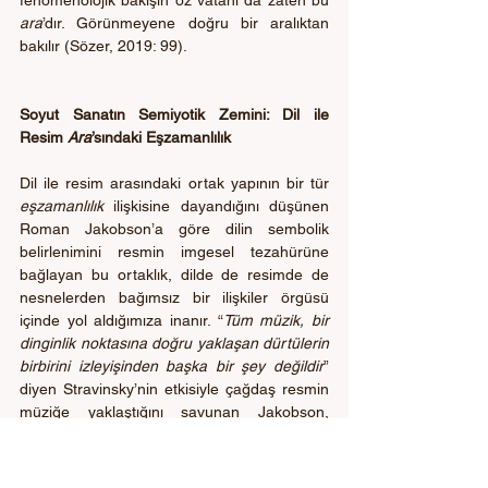
ara
’dır. Görünmeyene doğru bir aralıktan 
bakılır (Sözer, 2019: 99).
Soyut Sanatın Semiyotik Zemini: Dil ile 
Resim 
Ara
’sındaki Eşzamanlılık
Dil ile resim arasındaki ortak yapının bir tür 
eşzamanlılık
 ilişkisine dayandığını düşünen 
Roman Jakobson’a göre dilin sembolik 
belirlenimini resmin imgesel tezahürüne 
bağlayan bu ortaklık, dilde de resimde de 
nesnelerden bağımsız bir ilişkiler örgüsü 
içinde yol aldığımıza inanır. “
Tüm müzik, bir 
dinginlik noktasına doğru yaklaşan dürtülerin 
birbirini izleyişinden başka bir şey değildir
” 
diyen Stravinsky’nin etkisiyle çağdaş resmin 
müziğe yaklaştığını savunan Jakobson, 
resim ile şiir arasındaki ortak sembolik ve 
imgesel zemini de 
-Herder etkisiyle- 
 ilgi 
çekici bulmuştur. Jakobson’a göre soyut 