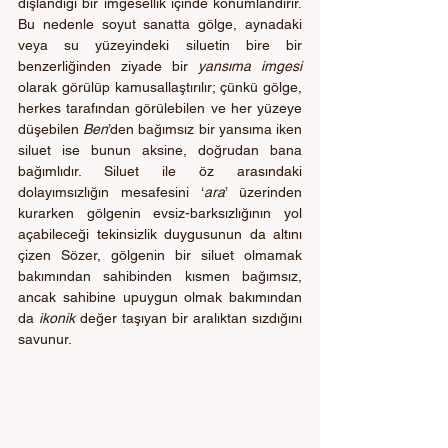
dışlandığı bir imgesellik içinde konumlandırır. 
Bu nedenle soyut sanatta gölge, aynadaki 
veya su yüzeyindeki siluetin bire bir 
benzerliğinden ziyade bir 
yansıma imgesi
olarak görülüp kamusallaştırılır; çünkü gölge, 
herkes tarafından görülebilen ve her yüzeye 
düşebilen 
Ben
’den bağımsız bir yansıma iken 
siluet ise bunun aksine, doğrudan bana 
bağımlıdır. Siluet ile öz arasındaki 
dolayımsızlığın mesafesini ‘
ara
’ üzerinden 
kurarken gölgenin evsiz-barksızlığının yol 
açabileceği tekinsizlik duygusunun da altını 
çizen Sözer, gölgenin bir siluet olmamak 
bakımından sahibinden kısmen bağımsız, 
ancak sahibine upuygun olmak bakımından 
da
 ikonik
 değer taşıyan bir aralıktan sızdığını 
savunur. 