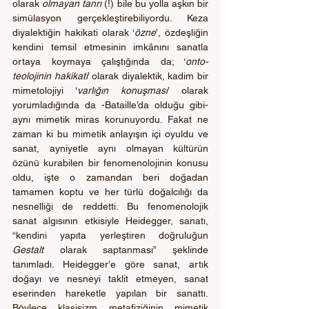
olarak 
olmayan tanrı
 (!) bile bu yolla aşkın bir 
simülasyon gerçekleştirebiliyordu. Keza 
diyalektiğin hakikati olarak ‘
özne
’, özdeşliğin 
kendini temsil etmesinin imkânını sanatla 
ortaya koymaya çalıştığında da; ‘
onto-
teolojinin hakikati
’ olarak diyalektik, kadim bir 
mimetolojiyi ‘
varlığın konuşması
’ olarak 
yorumladığında da -Bataille’da olduğu gibi- 
aynı mimetik miras korunuyordu. Fakat ne 
zaman ki bu mimetik anlayışın içi oyuldu ve 
sanat, ayniyetle aynı olmayan kültürün 
özünü kurabilen bir fenomenolojinin konusu 
oldu, işte o zamandan beri doğadan 
tamamen koptu ve her türlü doğalcılığı da 
nesnelliği de reddetti. Bu fenomenolojik 
sanat algısının etkisiyle Heidegger, sanatı, 
“kendini yapıta yerleştiren doğruluğun
Gestalt 
olarak saptanması” şeklinde 
tanımladı. Heidegger’e göre sanat, artık 
doğayı ve nesneyi taklit etmeyen, sanat 
eserinden hareketle yapılan bir sanattı. 
Böylece klasisizm metafiziğinin mimetik 