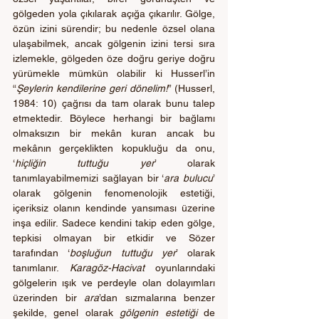
gölgeden yola çıkılarak açığa çıkarılır. Gölge, 
özün izini sürendir; bu nedenle özsel olana 
ulaşabilmek, ancak gölgenin izini tersi sıra 
izlemekle, gölgeden öze doğru geriye doğru 
yürümekle mümkün olabilir ki Husserl’in 
“
Şeylerin kendilerine geri dönelim!
” (Husserl, 
1984: 10) çağrısı da tam olarak bunu talep 
etmektedir. Böylece herhangi bir bağlamı 
olmaksızın bir mekân kuran ancak bu 
mekânın gerçeklikten kopukluğu da onu, 
‘
hiçliğin tuttuğu yer
’ olarak 
tanımlayabilmemizi sağlayan bir ‘
ara bulucu
’
olarak gölgenin fenomenolojik estetiği, 
içeriksiz olanın kendinde yansıması üzerine 
inşa edilir. Sadece kendini takip eden gölge, 
tepkisi olmayan bir etkidir ve Sözer 
tarafından ‘
boşluğun tuttuğu yer
’ olarak 
tanımlanır. 
Karagöz-Hacivat
 oyunlarındaki 
gölgelerin ışık ve perdeyle olan dolayımları 
üzerinden bir 
ara
’dan sızmalarına benzer 
şekilde, genel olarak 
gölgenin estetiği
 de 