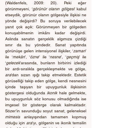
(Waldenfels, 2009: 20). Peki eğer 
görünmeyeni, ‘
görünür olanın gölgesi
’ kabul 
etseydik, görünür olanın gölgesiyle ilişkisi ne 
yönde değişirdi? Bu soruya verilebilecek 
yanıt çok açık: Görünmeyen bir gölgeden 
konuşabilmenin imkânı kadar değişirdi. 
Aslında sanatın gerçeklik algımıza çizdiği 
sınır da bu yöndedir. Sanat yapıtında 
görünüşe gelen intensiyonel ilişkiler, ‘
zaman
’ 
ile ‘
mekân
’, ‘
özne
’
ile ‘
nesne
’
,
 ‘
geçmiş
’ ile 
‘
gelecek
’arasında, bunların birbirini izlediği 
bir ardı-sıralıkla gerçekleşmekte ve gölge, 
ara
’dan sızan ışığı takip etmektedir. Estetik 
görüselliği takip eden gölge, kendi nesnesini 
içinde taşıyan bir upuygunluk ilişkisinin 
göstergesi olduğunda 
ikonik 
hale gelmekte, 
bu upuygunluk söz konusu olmadığında ise 
imgesel bir gösterge olarak kalmaktadır. 
Sözer’in savunduğu soyut sanat, geleneksel 
mimesis 
anlayışından tamamen kopmuş 
olduğu için 
ara
’yı, gölgenin ve ikonik temsilin 