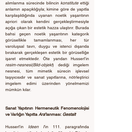
alımlanma sürecinde bilincin 
konstitute
 ettiği 
anlamın apaçıklığıyla; kimine göre de yapıtla 
karşılaşıldığında uyanan noetik yaşantının 
apriori olarak kendini gerçekleştirmesiyle 
açığa çıkan bir estetik hazza ulaştırır. Burada 
bahsi geçen noetik yaşantının kategorik 
görüsellikle tamamlanması, her tür 
varoluşsal tavrı, duygu ve istenci dışarıda 
bırakarak gerçekleşen estetik bir görüselliğe 
işaret etmektedir. Öte yandan Husserl’in 
resim-nesnesi(Bild-objekt
) dediği imgelem 
nesnesi, tüm mimetik sürecin işlevsel 
taşıyıcısıdır ve sanat yapıtlarına, nötrleştirici 
imgelem edimi üzerinden yönelmemizi 
mümkün kılar. 
Sanat Yapıtının Hermeneutik Fenomenolojisi 
ve Varlığın Yapıtta 
Ara
’lanması: 
Gestalt
Husserl’in 
Ideen I
’in 111. paragrafında 