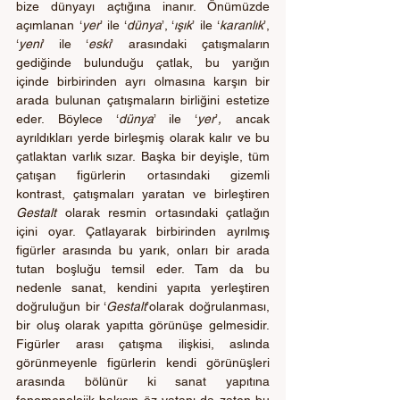
bize dünyayı açtığına inanır. Önümüzde 
açımlanan
‘
yer
’ ile ‘
dünya
’, ‘
ışık
’
ile ‘
karanlık
’, 
‘
yeni
’ ile ‘
eski
’
arasındaki çatışmaların 
gediğinde bulunduğu çatlak, bu yarığın 
içinde birbirinden ayrı olmasına karşın bir 
arada bulunan çatışmaların birliğini estetize 
eder. Böylece ‘
dünya
’ ile ‘
yer
’
,
 ancak 
ayrıldıkları yerde birleşmiş olarak kalır ve bu 
çatlaktan varlık sızar.
Başka bir deyişle, tüm 
çatışan figürlerin ortasındaki gizemli 
kontrast, çatışmaları yaratan ve birleştiren 
Gestalt 
olarak resmin ortasındaki çatlağın 
içini oyar. Çatlayarak birbirinden ayrılmış 
figürler arasında bu yarık, onları bir arada 
tutan boşluğu temsil eder. Tam da bu 
nedenle sanat, kendini yapıta yerleştiren 
doğruluğun bir ‘
Gestalt
’olarak doğrulanması, 
bir oluş olarak yapıtta görünüşe gelmesidir. 
Figürler arası çatışma ilişkisi, aslında 
görünmeyenle figürlerin kendi görünüşleri 
arasında bölünür ki sanat yapıtına 
fenomenolojik bakışın öz vatanı da zaten bu 