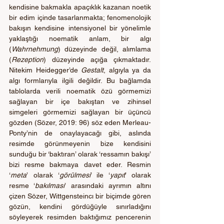
kendisine bakmakla apaçıklık kazanan noetik 
bir edim içinde tasarlanmakta; fenomenolojik 
bakışın kendisine intensiyonel bir yönelimle 
yaklaştığı noematik anlam, bir algı 
(
Wahrnehmung
) düzeyinde değil, alımlama 
(
Rezeption
) düzeyinde açığa çıkmaktadır. 
Nitekim Heidegger’de 
Gestalt
, algıyla ya da 
algı formlarıyla ilgili değildir. Bu bağlamda 
tablolarda verili noematik özü görmemizi 
sağlayan bir içe bakıştan ve zihinsel 
simgeleri görmemizi sağlayan bir üçüncü 
gözden (Sözer, 2019: 96) söz eden Merleau-
Ponty’nin de onaylayacağı gibi, aslında 
resimde görünmeyenin bize kendisini 
sunduğu bir ‘baktıran’ olarak ‘ressamın bakışı’ 
bizi resme bakmaya davet eder. Resmin 
‘
meta
’
olarak ‘
görülmesi
’ ile ‘
yapıt
’ olarak 
resme ‘
bakılması
’ arasındaki ayrımın altını 
çizen Sözer, Wittgensteincı bir biçimde gören 
gözün, kendini gördüğüyle sınırladığını 
söyleyerek resimden baktığımız pencerenin 