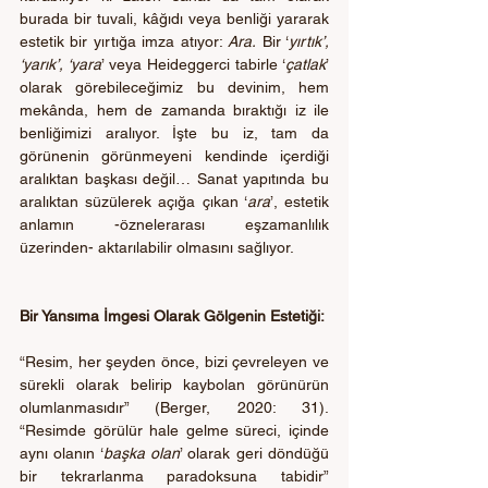
burada bir tuvali, kâğıdı veya benliği yararak 
estetik bir yırtığa imza atıyor: 
Ara.
 Bir ‘
yırtık’, 
‘yarık’, ‘yara
’ veya Heideggerci tabirle ‘
çatlak
’ 
olarak görebileceğimiz bu devinim, hem 
mekânda, hem de zamanda bıraktığı iz ile 
benliğimizi aralıyor. İşte bu iz, tam da 
görünenin görünmeyeni kendinde içerdiği 
aralıktan başkası değil… Sanat yapıtında bu 
aralıktan süzülerek açığa çıkan ‘
ara
’, estetik 
anlamın -öznelerarası eşzamanlılık 
üzerinden- aktarılabilir olmasını sağlıyor. 
Bir Yansıma İmgesi Olarak Gölgenin Estetiği:
“Resim, her şeyden önce, bizi çevreleyen ve 
sürekli olarak belirip kaybolan görünürün 
olumlanmasıdır” (Berger, 2020: 31). 
“Resimde görülür hale gelme süreci, içinde 
aynı olanın ‘
başka olan
’ olarak geri döndüğü 
bir tekrarlanma paradoksuna tabidir” 