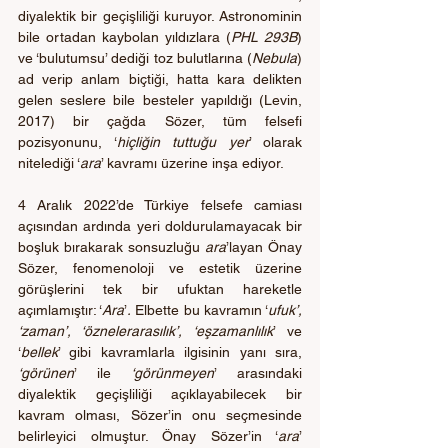
diyalektik bir geçişliliği kuruyor. Astronominin 
bile ortadan kaybolan yıldızlara
(
PHL 293B
)
ve ‘bulutumsu’ dediği toz bulutlarına (
Nebula
) 
ad verip anlam biçtiği, hatta kara delikten 
gelen seslere bile besteler yapıldığı (Levin, 
2017) bir çağda Sözer, tüm felsefi 
pozisyonunu, ‘
hiçliğin tuttuğu yer
’ olarak 
nitelediği ‘
ara
’ kavramı üzerine inşa ediyor.
4 Aralık 2022’de Türkiye felsefe camiası 
açısından ardında yeri doldurulamayacak bir 
boşluk bırakarak sonsuzluğu 
ara
’layan Önay 
Sözer, fenomenoloji ve estetik üzerine 
görüşlerini tek bir ufuktan hareketle 
açımlamıştır: ‘
Ara
’
.
 Elbette bu kavramın ‘
ufuk’, 
‘zaman’, ‘öznelerarasılık’, ‘eşzamanlılık
’
ve
‘
bellek
’ gibi kavramlarla ilgisinin yanı sıra, 
‘görünen
’ ile 
‘görünmeyen
’ arasındaki 
diyalektik geçişliliği açıklayabilecek bir 
kavram olması, Sözer’in onu seçmesinde 
belirleyici olmuştur. Önay Sözer’in ‘
ara
’