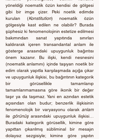
yöneldiği noematik özün kendisi de gölgesi 
gibi bir imge çizer. Peki noetik edimde 
kurulan (
Konstitution
) noematik özün 
gölgesiyle kast edilen ne olabilir? Burada 
şüphesiz ki fenomenolojinin estetize edilmesi 
bakımından sanat yapıtında sınırları 
kaldırarak içeren transandantal anlam ile 
gösterge arasındaki upuygunluk bağıntısı 
önem kazanır. Bu ilişki, kendi nesnesini 
(noematik anlamını) içinde taşıyan noetik bir 
edim olarak yapıtla karşılaşmada açığa çıkar 
ve upuygunluk ilişkisi, bu bağıntının kategorik 
bir görüsellikle tamamlanıp 
tamamlanmamasına göre ikonik bir değer 
taşır ya da taşımaz. Yani en azından estetik 
açısından olan budur; benzerlik ilişkisinin 
fenomenolojik bir varyasyonu olarak
 anlam 
ile 
görünüş
 arasındaki upuygunluk ilişkisi… 
Buradaki kategorik görüsellik, kimine göre 
yapıttan çıkarılmış sübliminal bir mesajın 
dolaysız sezgisiyle; kimine göre yapıtın 