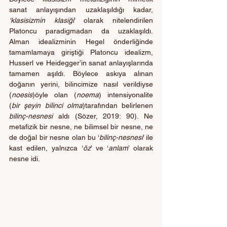
sanat anlayışından uzaklaşıldığı kadar, 
‘klasisizmin klasiği
’ olarak nitelendirilen 
Platoncu paradigmadan da uzaklaşıldı. 
Alman idealizminin Hegel önderliğinde 
tamamlamaya giriştiği Platoncu idealizm, 
Husserl ve Heidegger’in sanat anlayışlarında 
tamamen aşıldı. Böylece askıya alınan 
doğanın yerini, bilincimize nasıl verildiyse
(
noesis
)öyle olan (
noema
) intensiyonalite 
(
bir şeyin bilinci olma
)tarafından belirlenen 
bilinç-nesnesi
 aldı (Sözer, 2019: 90). Ne 
metafizik bir nesne, ne bilimsel bir nesne, ne 
de doğal bir nesne olan bu ‘
bilinç-nesnesi
’ ile 
kast edilen, yalnızca ‘
öz
’ ve ‘
anlam
’ olarak 
nesne idi.