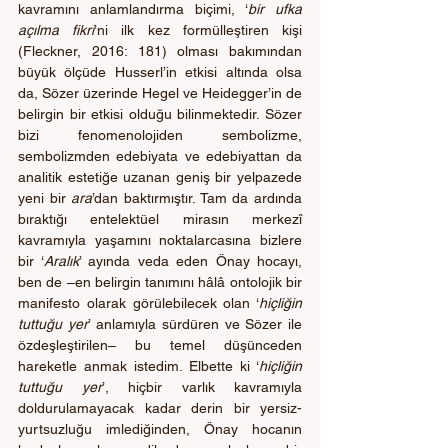
kavramını anlamlandırma biçimi, ‘
bir ufka 
açılma fikri
’ni ilk kez formülleştiren kişi 
(Fleckner, 2016: 181) olması bakımından 
büyük ölçüde Husserl’in etkisi altında olsa 
da, Sözer üzerinde Hegel ve Heidegger’in de 
belirgin bir etkisi olduğu bilinmektedir. Sözer 
bizi fenomenolojiden sembolizme, 
sembolizmden edebiyata ve edebiyattan da 
analitik estetiğe uzanan geniş bir yelpazede 
yeni bir 
ara
’dan baktırmıştır. Tam da ardında 
bıraktığı entelektüel mirasın merkezî 
kavramıyla yaşamını noktalarcasına bizlere 
bir ‘
Aralık
’ ayında veda eden Önay hocayı, 
ben de –en belirgin tanımını hâlâ ontolojik bir 
manifesto olarak görülebilecek olan ‘
hiçliğin 
tuttuğu yer
’
anlamıyla sürdüren ve Sözer ile 
özdeşleştirilen– bu temel düşünceden 
hareketle anmak istedim. Elbette ki ‘
hiçliğin 
tuttuğu yer
’, hiçbir varlık kavramıyla 
doldurulamayacak kadar derin bir yersiz-
yurtsuzluğu imlediğinden, Önay hocanın 