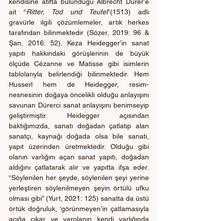
kendisine atıfta bulunduğu Albrecht Dürer’e 
ait “
Ritter, Tod und Teufel
”(1513) adlı 
gravürle ilgili çözümlemeler, artık herkes 
tarafından bilinmektedir (Sözer, 2019: 96 & 
Şan, 2016: 52). Keza Heidegger’in sanat 
yapıtı hakkındaki görüşlerinin de büyük 
ölçüde Cézanne
ve Matisse gibi isimlerin 
tablolarıyla belirlendiği bilinmektedir. Hem 
Husserl hem de Heidegger, resim-
nesnesinin doğaya öncelikli olduğu anlayışını 
savunan Dürerci sanat anlayışını benimseyip 
geliştirmiştir. Heidegger açısından 
baktığımızda, sanatı doğadan çatlatıp alan 
sanatçı, kaynağı doğada olsa bile sanatı, 
yapıt üzerinden üretmektedir. Olduğu gibi 
olanın varlığını açan sanat yapıtı, doğadan 
aldığını çatlatarak alır ve yapıtta ifşa eder. 
“Söylenilen her şeyde, söylenilen şeyi yerine 
yerleştiren söylenilmeyen şeyin örtülü ufku 
olması gibi” (Yurt, 2021: 125) sanatta da üstü 
örtük doğruluk, ‘görünmeyen’in çatlamasıyla 
açığa çıkar ve varolanın kendi varlığında 