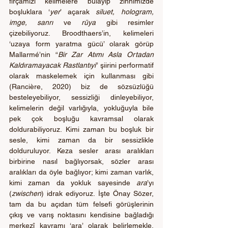
fırçamızı kelimelere bulayıp zihnimizde 
boşluklara ‘
yer
’ açarak 
siluet, hologram, 
imge, sanrı 
ve 
rüya
 gibi resimler 
çizebiliyoruz. Broodthaers’in, kelimeleri 
‘uzaya form yaratma gücü’ olarak görüp 
Mallarmé’nin “
Bir Zar Atımı Asla Ortadan 
Kaldıramayacak Rastlantıyı
” şiirini performatif 
olarak maskelemek için kullanması gibi 
(Rancière, 2020) biz de sözsüzlüğü 
besteleyebiliyor, sessizliği dinleyebiliyor, 
kelimelerin değil varlığıyla, yokluğuyla bile 
pek çok boşluğu kavramsal olarak 
doldurabiliyoruz. Kimi zaman bu boşluk bir 
sesle, kimi zaman da bir sessizlikle 
dolduruluyor. Keza sesler arası aralıkları 
birbirine nasıl bağlıyorsak, sözler arası 
aralıkları da öyle bağlıyor; kimi zaman varlık, 
kimi zaman da yokluk sayesinde 
ara
’yı 
(
zwischen
) idrak ediyoruz. İşte Önay Sözer, 
tam da bu açıdan tüm felsefi görüşlerinin 
çıkış ve varış noktasını kendisine bağladığı 
merkezî kavramı ‘ara’ olarak belirlemekle, 