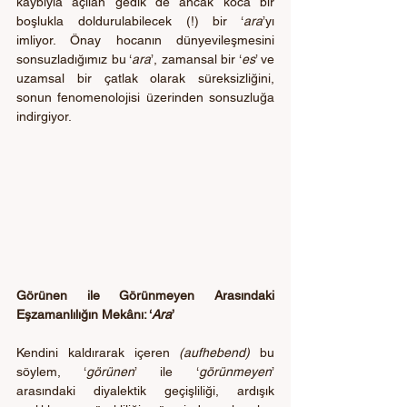
kaybıyla açılan gedik de ancak koca bir 
boşlukla doldurulabilecek (!) bir ‘
ara
’yı 
imliyor. Önay hocanın dünyevileşmesini 
sonsuzladığımız bu ‘
ara
’, zamansal bir ‘
es
’ ve 
uzamsal bir çatlak olarak süreksizliğini, 
sonun fenomenolojisi üzerinden sonsuzluğa 
indirgiyor. 
Görünen ile Görünmeyen Arasındaki 
Eşzamanlılığın Mekânı: ‘
Ara
’
Kendini kaldırarak içeren 
(aufhebend) 
bu 
söylem, ‘
görünen
’ ile
‘
görünmeyen
’ 
arasındaki diyalektik geçişliliği, ardışık 